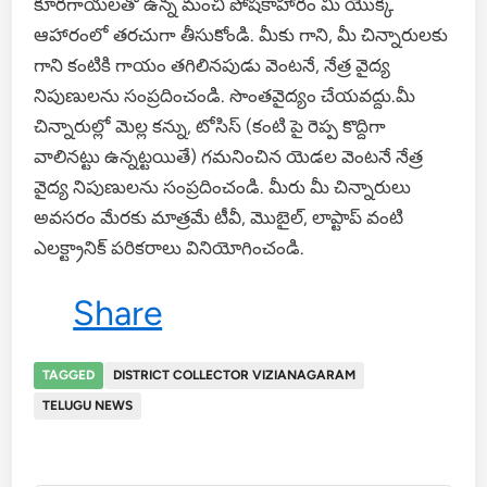
కూరగాయలతో ఉన్న మంచి పోషకాహారం మీ యొక్క
ఆహారంలో తరచుగా తీసుకోండి. మీకు గాని, మీ చిన్నారులకు
గాని కంటికి గాయం తగిలినపుడు వెంటనే, నేత్ర వైద్య
నిపుణులను సంప్రదించండి. సొంతవైద్యం చేయవద్దు.మీ
చిన్నారుల్లో మెల్ల కన్ను, టోసిస్ (కంటి పై రెప్ప కొద్దిగా
వాలినట్టు ఉన్నట్టయితే) గమనించిన యెడల వెంటనే నేత్ర
వైద్య నిపుణులను సంప్రదించండి. మీరు మీ చిన్నారులు
అవసరం మేరకు మాత్రమే టీవీ, మొబైల్, లాప్టాప్ వంటి
ఎలక్ట్రానిక్ పరికరాలు వినియోగించండి.
Share
TAGGED
DISTRICT COLLECTOR VIZIANAGARAM
TELUGU NEWS