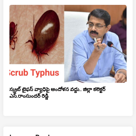
స్క్రబ్ టైఫస్ వ్యాధిపై ఆందోళన వద్దు.. జిల్లా కలెక్టర్
ఎస్.రాంసుందర్ రెడ్డి