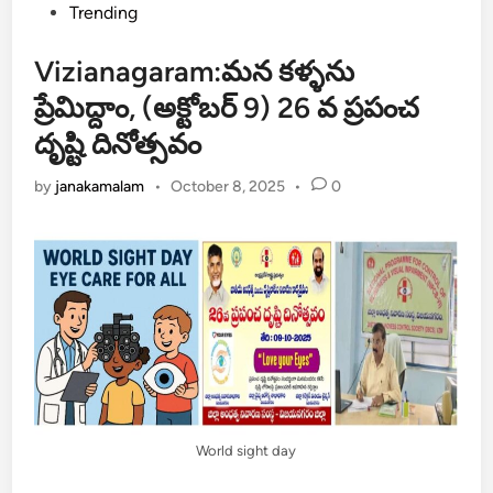
in
Trending
Vizianagaram:మన కళ్ళను
ప్రేమిద్దాం, (అక్టోబర్ 9) 26 వ ప్రపంచ
దృష్టి దినోత్సవం
by
janakamalam
•
October 8, 2025
•
0
World sight day