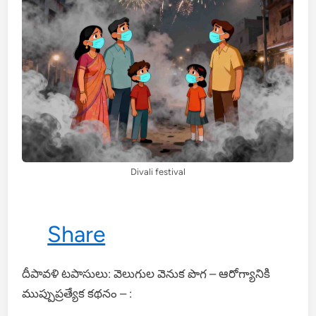
Divali festival
Share
దీపావళి టపాసులు: వెలుగుల వెనుక పొగ – ఆరోగ్యానికి
ముప్పుప్రత్యేక కథనం – :