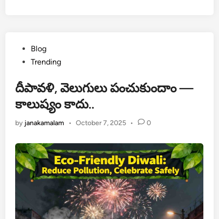
Posted
Blog
in
Trending
దీపావళి, వెలుగులు పంచుకుందాం —
కాలుష్యం కాదు..
by
janakamalam
•
October 7, 2025
•
0