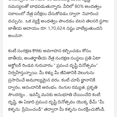
సమస్యలతో బాధపడుతున్నారు. వీరిలో 80% అందత్వం
సకాలంలో నేత్ర పరీక్షలు చేసుకోవడం ద్వారా నివారించ
వచ్చును. ఒక వ్యక్తి అంధత్వం పొందడం వలన తలసరి స్థూల
జాతీయ ఆదాయం రూ. 1,70,624 నష్టం వాటిల్లుతుందని
అంచనా.
కంటి సంరక్షణ కొరకు అవగాహన కల్పించడం కోసం
జాతీయ, అంతర్జాతీయ నేత్ర సంరక్షణ సంస్థలు ప్రతి ఏటా
అక్టోబర్ రెండవ గురువారం ” ప్రపంచ దృష్టి దినోత్సవం”
నిర్వహిస్తున్నాయి. మీ కళ్ళు మీ జీవితానికి వెలుగును
ప్రసాదించే అమూల్యమైన వరం. కంటి చూపే జ్ఞానానికి
ద్వారం, ఆనందానికి ఆరంభం. రంగుల రమ్యత, ప్రకృతి
సౌందర్యం .. ఇవన్నీ మనకు అనుభూతి చేయించేది కంటి
దృష్టి. ఈ ఏడాది ప్రపంచ దృష్టి దినోత్సవం యొక్క థీమ్ “మీ
కళ్ళను ప్రేమించండి” తద్వారా మీ కళ్ళను సంరక్షించుకోండి.