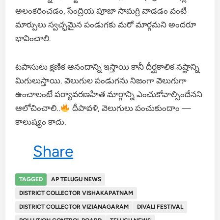
అలంకరించడం, సేంద్రియ పూజా సామగ్రి వాడడం వంటి
మార్పులు స్వచ్ఛమైన పండుగకు మరో మార్గమని అందరూ
భావించాలి.
టపాసులు క్షణిక ఆనందాన్ని ఇస్తాయి కానీ దీర్ఘకాలిక నష్టాన్ని
మిగులుస్తాయి. వెలుగుల పండుగను నిజంగా వెలుగుగా
ఉంచాలంటే పర్యావరణహిత మార్గాన్ని ఎంచుకోవాల్సిందేనని
ఆలోచించాలి..
దీపావళి, వెలుగులు పంచుకుందాం —
కాలుష్యం కాదు.
Share
TAGGED
AP TELUGU NEWS
DISTRICT COLLECTOR VISHAKAPATNAM
DISTRICT COLLECTOR VIZIANAGARAM
DIVALI FESTIVAL