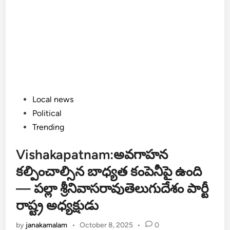
Posted
Local news
in
Political
Trending
Vishakapatnam:అవగాహన
కల్పించాల్సిన బాధ్యత కంపెనీపై ఉంది
— పల్లా శ్రీనివాసరావుతెలుగుదేశం పార్టీ
రాష్ట్ర అధ్యక్షుడు
by
janakamalam
•
October 8, 2025
•
0