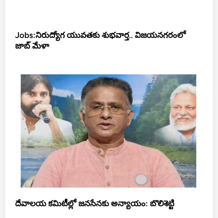
Jobs:నిరుద్యోగ యువతకు శుభవార్త.. విజయనగరంలో
జాబ్ మేళా
దేవాలయ కమిటీల్లో జనసేనకు అన్యాయం: బొలిశెట్టి