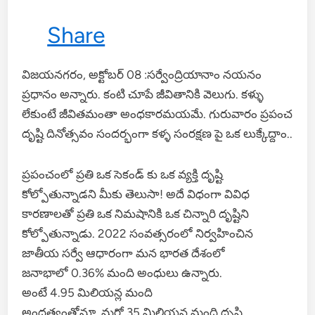
Share
విజయనగరం, అక్టోబర్ 08 :సర్వేంద్రియానాం నయనం
ప్రధానం అన్నారు. కంటి చూపే జీవితానికి వెలుగు. కళ్ళు
లేకుంటే జీవితమంతా అంధకారమయమే. గురువారం ప్రపంచ
దృష్టి దినోత్సవం సందర్భంగా కళ్ళ సంరక్షణ పై ఒక లుక్కేద్దాం..
ప్రపంచంలో ప్రతి ఒక సెకండ్ కు ఒక వ్యక్తి దృష్టి
కోల్పోతున్నాడని మీకు తెలుసా! అదే విధంగా వివిధ
కారణాలతో ప్రతి ఒక నిమషానికి ఒక చిన్నారి దృష్టిని
కోల్పోతున్నాడు. 2022 సంవత్సరంలో నిర్వహించిన
జాతీయ సర్వే ఆధారంగా మన భారత దేశంలో
జనాభాలో 0.36% మంది అంధులు ఉన్నారు.
అంటే 4.95 మిలియన్ల మంది
అందత్వంతోనూ, మరో 35 మిలియన్ల మంది దృష్టి