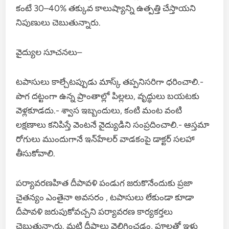
కంటే 30–40% తక్కువ కాలుష్యాన్ని ఉత్పత్తి చేస్తాయని
నిపుణులు చెబుతున్నారు.
వైద్యుల సూచనలు–
టపాసులు కాల్చేటప్పుడు మాస్క్ తప్పనిసరిగా ధరించాలి.-
పొగ దట్టంగా ఉన్న ప్రాంతాల్లో పిల్లలు, వృద్ధులు బయటకు
వెళ్లకూడదు.- శ్వాస ఇబ్బందులు, కంటి మంట వంటి
లక్షణాలు కనిపిస్తే వెంటనే వైద్యుడిని సంప్రదించాలి.- ఆస్తమా
రోగులు ముందుగానే ఇన్‌హేలర్ వాడకంపై డాక్టర్ సలహా
తీసుకోవాలి.
పర్యావరణహిత దీపావళి పండుగ జరుకొనేందుకు ప్రజా
చైతన్యం ఎంతైనా అవసరం , టపాసులు లేకుండా కూడా
దీపావళి జరుపుకోవచ్చని పర్యావరణ కార్యకర్తలు
చెబుతున్నారు. మట్టి దీపాలు వెలిగించడం, పూలతో ఇళ్లు