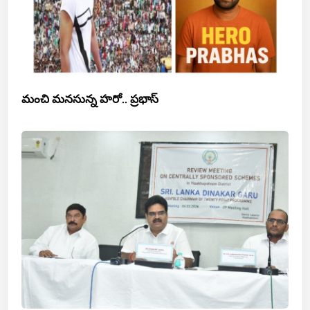
మంచి మనసున్న హరో.. ప్రభాస్