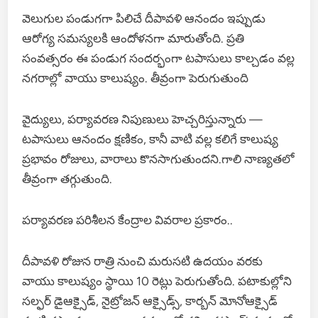
వెలుగుల పండుగగా పిలిచే దీపావళి ఆనందం ఇప్పుడు
ఆరోగ్య సమస్యలకి ఆందోళనగా మారుతోంది. ప్రతి
సంవత్సరం ఈ పండుగ సందర్భంగా టపాసులు కాల్చడం వల్ల
నగరాల్లో వాయు కాలుష్యం. తీవ్రంగా పెరుగుతుంది
వైద్యులు, పర్యావరణ నిపుణులు హెచ్చరిస్తున్నారు —
టపాసులు ఆనందం క్షణికం, కానీ వాటి వల్ల కలిగే కాలుష్య
ప్రభావం రోజులు, వారాలు కొనసాగుతుందని.గాలి నాణ్యతలో
తీవ్రంగా తగ్గుతుంది.
పర్యావరణ పరిశీలన కేంద్రాల వివరాల ప్రకారం..
దీపావళి రోజున రాత్రి నుంచి మరుసటి ఉదయం వరకు
వాయు కాలుష్యం స్థాయి 10 రెట్లు పెరుగుతోంది. పటాకుల్లోని
సల్ఫర్ డైఆక్సైడ్, నైట్రోజన్ ఆక్సైడ్స్, కార్బన్ మోనోఆక్సైడ్