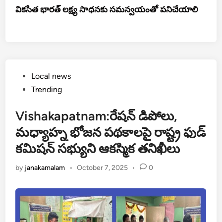
వికసిత భారత్ లక్ష్య సాధనకు సమన్వయంతో పనిచేయాలి
Posted
Local news
in
Trending
Vishakapatnam:రేషన్ డిపోలు,
మధ్యాహ్న భోజన పథకాలపై రాష్ట్ర ఫుడ్
కమిషన్ సభ్యుని ఆకస్మిక తనిఖీలు
by
janakamalam
•
October 7, 2025
•
0