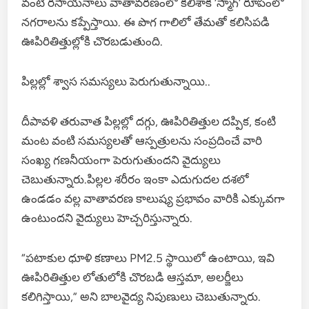
వంటి రసాయనాలు వాతావరణంలో కలిశాక ‘స్మాగ్’ రూపంలో
నగరాలను కప్పేస్తాయి. ఈ పొగ గాలిలో తేమతో కలిసిపడి
ఊపిరితిత్తుల్లోకి చొరబడుతుంది.
పిల్లల్లో శ్వాస సమస్యలు పెరుగుతున్నాయి..
దీపావళి తరువాత పిల్లల్లో దగ్గు, ఊపిరితిత్తుల దప్పిక, కంటి
మంట వంటి సమస్యలతో ఆస్పత్రులను సంప్రదించే వారి
సంఖ్య గణనీయంగా పెరుగుతుందని వైద్యులు
చెబుతున్నారు.పిల్లల శరీరం ఇంకా ఎదుగుదల దశలో
ఉండడం వల్ల వాతావరణ కాలుష్య ప్రభావం వారికి ఎక్కువగా
ఉంటుందని వైద్యులు హెచ్చరిస్తున్నారు.
“పటాకుల ధూళి కణాలు PM2.5 స్థాయిలో ఉంటాయి, ఇవి
ఊపిరితిత్తుల లోతులోకి చొరబడి ఆస్తమా, అలర్జీలు
కలిగిస్తాయి,” అని బాలవైద్య నిపుణులు చెబుతున్నారు.