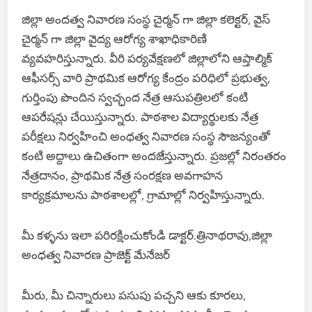
జిల్లా అందత్వ నివారణ సంస్థ చైర్మన్ గా జిల్లా కలెక్టర్, వైస్
చైర్మన్ గా జిల్లా వైద్య ఆరోగ్య శాఖాధికారిణి
వ్యవహరిస్తున్నారు. వీరి పర్యవేక్షణలో జిల్లాలోని ఆప్తాల్మిక్
ఆఫీసర్స్ వారి ప్రాథమిక ఆరోగ్య కేంద్రం పరిధిలో ప్రభుత్వ,
గుర్తింపు పొందిన స్వచ్ఛంద నేత్ర ఆసుపత్రిలలో కంటి
ఆపరేషన్లు చేయిస్తున్నారు. పాఠశాల విద్యార్థులకు నేత్ర
పరీక్షలు నిర్వహించి అంధత్వ నివారణ సంస్థ సౌజన్యంతో
కంటి అద్దాలు ఉచితంగా అందజేస్తున్నారు. ప్రజల్లో నిరంతరం
నేత్రదానం, ప్రాథమిక నేత్ర సంరక్షణ అవగాహన
కార్యక్రమాలను పాఠశాలల్లో, గ్రామాల్లో నిర్వహిస్తున్నారు.
మీ కళ్ళను ఇలా పరిరక్షించుకోండి డాక్టర్.త్రినాథరావు,జిల్లా
అంధత్వ నివారణ ప్రాజెక్ట్ మేనేజర్
మీరు, మీ చిన్నారులు పసుపు పచ్చని ఆకు కూరలు,