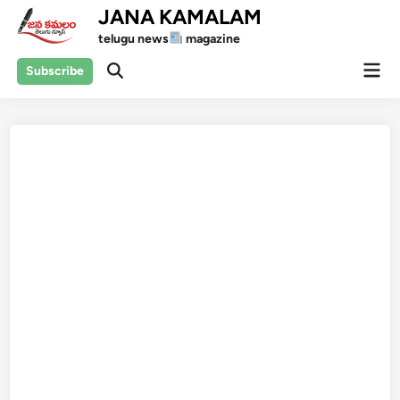
Skip
JANA KAMALAM
to
telugu news
magazine
content
Mai
Subscribe
Open
Men
Search