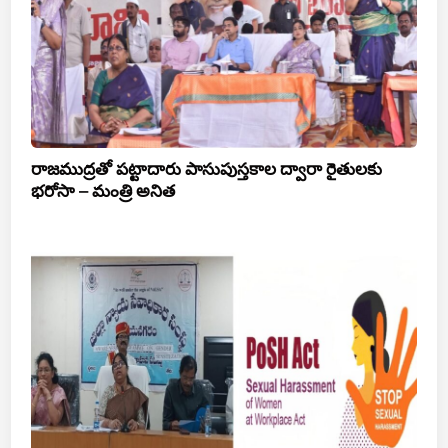
రాజముద్రతో పట్టాదారు పాసుపుస్తకాల ద్వారా రైతులకు
భరోసా – మంత్రి అనిత