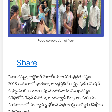
Food corporation officer
Share
విశాఖపట్నం, అక్టోబర్ 7:జాతీయ ఆహార భద్రత చట్టం –
2013 అమలులో భాగంగా, ఆంధ్రప్రదేశ్ రాష్ట్ర ఫుడ్ కమిషన్
సభ్యుడు బి. కాంతారావు మంగళవారం విశాఖపట్నం
పరిధిలోని రేషన్ డిపోలు, అంగన్వాడీ కేంద్రాలు మరియు
పాఠశాలలలో మధ్యాహ్న భోజన పథకాలపై ఆకస్మిక తనిఖీలు
నిర్వహించారు.