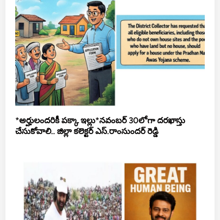
*అర్హులందరికీ పక్కా ఇల్లు*నవంబర్ 30లోగా దరఖాస్తు
చేసుకోవాలి.. జిల్లా కలెక్టర్ ఎస్.రాంసుందర్ రెడ్డి