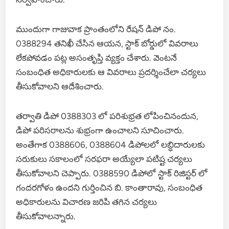
ముందుగా గాజువాక ప్రాంతంలోని రేషన్ డిపో నం.
0388294 తనిఖీ చేసిన ఆయన, స్టాక్ బోర్డులో వివరాలు
లేకపోవడం పట్ల అసంతృప్తి వ్యక్తం చేశారు. వెంటనే
సంబంధిత అధికారులకు ఆ వివరాలు ప్రదర్శించేలా చర్యలు
తీసుకోవాలని ఆదేశించారు.
తర్వాతి డిపో 0388303 లో పరిశుభ్రత లోపించినందున,
డిపో పరిసరాలను శుభ్రంగా ఉంచాలని సూచించారు.
అంతేగాక 0388606, 0388604 డిపోలలో లబ్ధిదారులకు
సరుకులు సకాలంలో సరఫరా అయ్యేలా పటిష్ట చర్యలు
తీసుకోవాలని చెప్పారు. 0388590 డిపోలో స్టాక్ రిజిస్టర్ లో
గందరగోళం ఉందని గుర్తించిన బి. కాంతారావు, సంబంధిత
అధికారులను విచారణ జరిపి తగిన చర్యలు
తీసుకోవాలన్నారు.