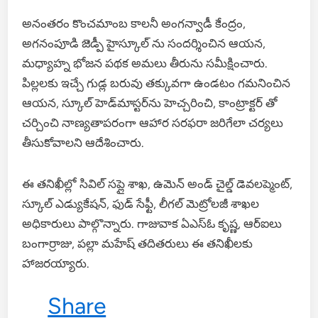
అనంతరం కొంచమాంబ కాలనీ అంగన్వాడీ కేంద్రం,
అగనంపూడి జెడ్పీ హైస్కూల్ ను సందర్శించిన ఆయన,
మధ్యాహ్న భోజన పథక అమలు తీరును సమీక్షించారు.
పిల్లలకు ఇచ్చే గుడ్ల బరువు తక్కువగా ఉండటం గమనించిన
ఆయన, స్కూల్ హెడ్‌మాస్టర్‌ను హెచ్చరించి, కాంట్రాక్టర్ తో
చర్చించి నాణ్యతాపరంగా ఆహార సరఫరా జరిగేలా చర్యలు
తీసుకోవాలని ఆదేశించారు.
ఈ తనిఖీల్లో సివిల్ సప్లై శాఖ, ఉమెన్ అండ్ చైల్డ్ డెవలప్మెంట్,
స్కూల్ ఎడ్యుకేషన్, ఫుడ్ సేఫ్టీ, లీగల్ మెట్రోలజీ శాఖల
అధికారులు పాల్గొన్నారు. గాజువాక ఏఎస్ఓ కృష్ణ, ఆర్‌ఐలు
బంగార్రాజు, పల్లా మహేష్ తదితరులు ఈ తనిఖీలకు
హాజరయ్యారు.
Share