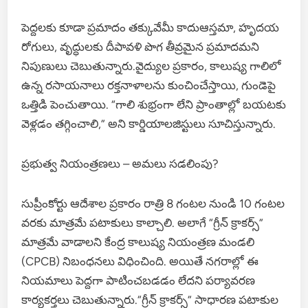
పెద్దలకు కూడా ప్రమాదం తక్కువేమీ కాదుఆస్తమా, హృదయ
రోగులు, వృద్ధులకు దీపావళి పొగ తీవ్రమైన ప్రమాదమని
నిపుణులు చెబుతున్నారు.వైద్యుల ప్రకారం, కాలుష్య గాలిలో
ఉన్న రసాయనాలు రక్తనాళాలను కుంచించేస్తాయి, గుండెపై
ఒత్తిడి పెంచుతాయి. “గాలి శుభ్రంగా లేని ప్రాంతాల్లో బయటకు
వెళ్లడం తగ్గించాలి,” అని కార్డియాలజిస్టులు సూచిస్తున్నారు.
ప్రభుత్వ నియంత్రణలు – అమలు సడలింపు?
సుప్రీంకోర్టు ఆదేశాల ప్రకారం రాత్రి 8 గంటల నుండి 10 గంటల
వరకు మాత్రమే పటాకులు కాల్చాలి. అలాగే “గ్రీన్ క్రాకర్స్”
మాత్రమే వాడాలని కేంద్ర కాలుష్య నియంత్రణ మండలి
(CPCB) నిబంధనలు విధించింది. అయితే నగరాల్లో ఈ
నియమాలు పెద్దగా పాటించబడడం లేదని పర్యావరణ
కార్యకర్తలు చెబుతున్నారు.“గ్రీన్ క్రాకర్స్” సాధారణ పటాకుల