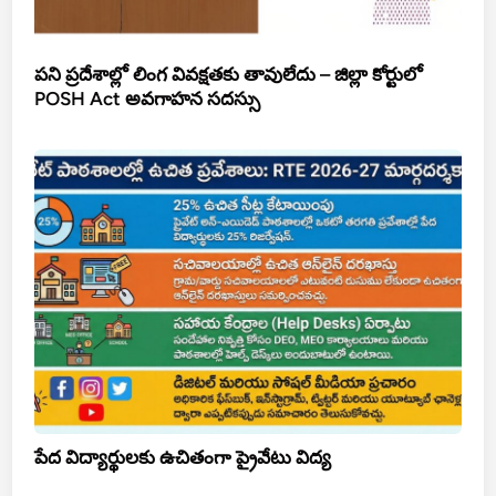
పని ప్రదేశాల్లో లింగ వివక్షతకు తావులేదు – జిల్లా కోర్టులో
POSH Act అవగాహన సదస్సు
పేద విద్యార్థులకు ఉచితంగా ప్రైవేటు విద్య