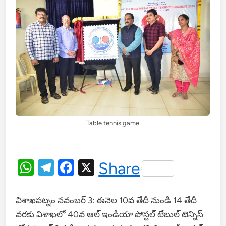
Table tennis game
WhatsApp
Telegram
Facebook
X
Share
విశాఖపట్నం నవంబర్ 3: ఈనెల 10వ తేదీ నుండి 14 తేదీ
వరకు విశాఖలో 40వ ఆల్ ఇండియా పోస్టల్ టేబుల్ టెన్నిస్