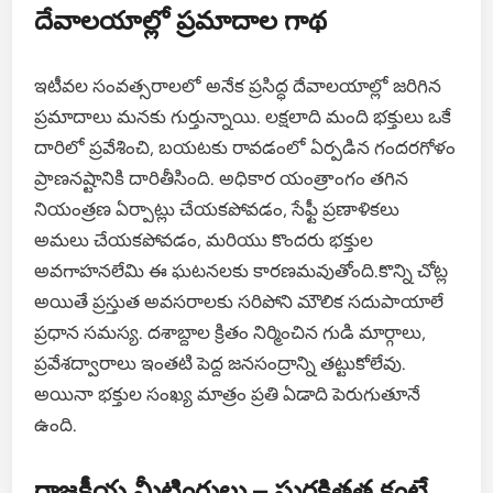
దేవాలయాల్లో ప్రమాదాల గాథ
ఇటీవల సంవత్సరాలలో అనేక ప్రసిద్ధ దేవాలయాల్లో జరిగిన
ప్రమాదాలు మనకు గుర్తున్నాయి. లక్షలాది మంది భక్తులు ఒకే
దారిలో ప్రవేశించి, బయటకు రావడంలో ఏర్పడిన గందరగోళం
ప్రాణనష్టానికి దారితీసింది. అధికార యంత్రాంగం తగిన
నియంత్రణ ఏర్పాట్లు చేయకపోవడం, సేఫ్టీ ప్రణాళికలు
అమలు చేయకపోవడం, మరియు కొందరు భక్తుల
అవగాహనలేమి ఈ ఘటనలకు కారణమవుతోంది.కొన్ని చోట్ల
అయితే ప్రస్తుత అవసరాలకు సరిపోని మౌలిక సదుపాయాలే
ప్రధాన సమస్య. దశాబ్దాల క్రితం నిర్మించిన గుడి మార్గాలు,
ప్రవేశద్వారాలు ఇంతటి పెద్ద జనసంద్రాన్ని తట్టుకోలేవు.
అయినా భక్తుల సంఖ్య మాత్రం ప్రతి ఏడాది పెరుగుతూనే
ఉంది.
రాజకీయ మీటింగులు – సురక్షితత కంటే