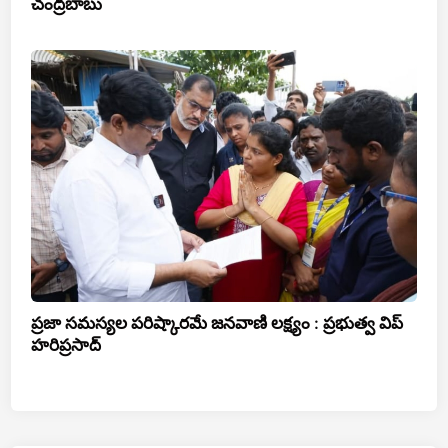
చంద్రబాబు
ప్రజా సమస్యల పరిష్కారమే జనవాణి లక్ష్యం : ప్రభుత్వ విప్
హరిప్రసాద్