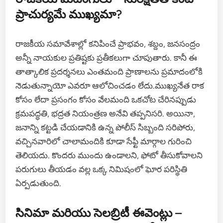
ప్రాచుర్యమే ముఖ్యమా?
రాజకీయ సమావేశాల్లో కనిపించే ప్రాభవం, శబ్దం, జనసంద్రం
అన్నీ నాయకుల ప్రతిష్టకు ప్రతీకలుగా చూపుతారు. కానీ ఈ
తాత్కాలిక ప్రదర్శనలు ఎంతమంది ప్రాణాలను ప్రమాదంలోకి
నెడుతున్నాయో ఎవరూ ఆలోచించడం లేదు.ముఖ్యనేత రాక
కోసం లేదా ప్రసంగం కోసం వేలమంది ఒకచోట చేరినప్పుడు
క్రమపద్ధతి, భద్రత నియంత్రణ అనేవి తప్పనిసరి. అయినా,
జనాన్ని కట్టడి చేయడానికి ఉన్న పోలీస్ సిబ్బంది సరిపోరు,
వచ్చినవారిలో చాలామందికి కూడా సేఫ్టీ మార్గాల గురించి
తెలియదు. కొందరు ముందు ఉండాలని, ఫోటో తీసుకోవాలని
పరుగులు తీయడం వల్ల ఒక్క నిమిషంలో ఘోర పరిస్థితి
ఏర్పడుతుంది.
సినిమా మరియు సెలబ్రిటీ ఈవెంట్లు –