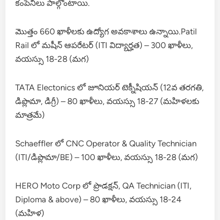
కంపెనీలు పాల్గొంటాయి.
మొత్తం 660 ఖాళీలకు ఉద్యోగ అవకాశాలు ఉన్నాయి.Patil
Rail లో మషీన్ ఆపరేటర్ (ITI విద్యార్హత) – 300 ఖాళీలు,
వయస్సు 18-28 (మగ)
TATA Electonics లో జూనియర్ టెక్నీషియన్ (12వ తరగతి,
డిప్లొమా, డిగ్రీ) – 80 ఖాళీలు, వయస్సు 18-27 (మహిళలకు
మాత్రమే)
Schaeffler లో CNC Operator & Quality Technician
(ITI/డిప్లొమా/BE) – 100 ఖాళీలు, వయస్సు 18-28 (మగ)
HERO Moto Corp లో ప్రొడక్షన్, QA Technician (ITI,
Diploma & above) – 80 ఖాళీలు, వయస్సు 18-24
(మహిళ)