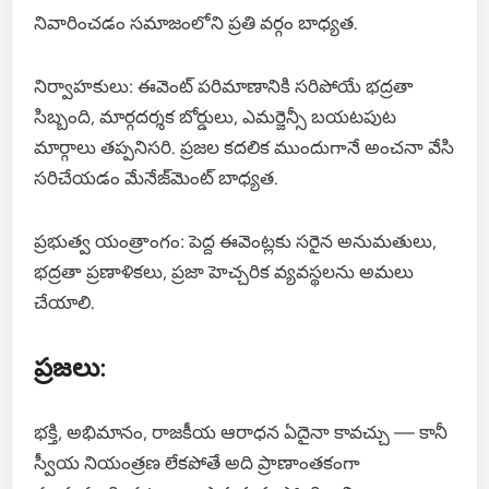
నివారించడం సమాజంలోని ప్రతి వర్గం బాధ్యత.
నిర్వాహకులు: ఈవెంట్ పరిమాణానికి సరిపోయే భద్రతా
సిబ్బంది, మార్గదర్శక బోర్డులు, ఎమర్జెన్సీ బయటపుట
మార్గాలు తప్పనిసరి. ప్రజల కదలిక ముందుగానే అంచనా వేసి
సరిచేయడం మేనేజ్‌మెంట్ బాధ్యత.
ప్రభుత్వ యంత్రాంగం: పెద్ద ఈవెంట్లకు సరైన అనుమతులు,
భద్రతా ప్రణాళికలు, ప్రజా హెచ్చరిక వ్యవస్థలను అమలు
చేయాలి.
ప్రజలు:
భక్తి, అభిమానం, రాజకీయ ఆరాధన ఏదైనా కావచ్చు — కానీ
స్వీయ నియంత్రణ లేకపోతే అది ప్రాణాంతకంగా