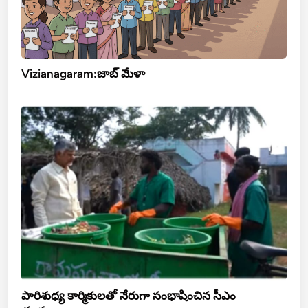
Vizianagaram:జాబ్ మేళా
పారిశుధ్య కార్మికులతో నేరుగా సంభాషించిన సీఎం