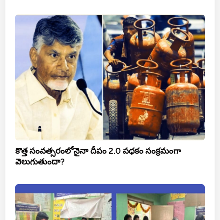
కొత్త సంవత్సరంలోనైనా దీపం 2.0 పధకం సంక్రమంగా
వెలుగుతుందా?