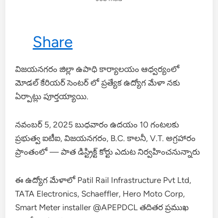
Share
విజయనగరం జిల్లా ఉపాధి కార్యాలయం ఆధ్వర్యంలో
మోడల్ కేరియర్ సెంటర్ లో ప్రత్యేక ఉద్యోగ మేళా నకు
ఏర్పాట్లు పూర్తయ్యాయి.
నవంబర్ 5, 2025 బుధవారం ఉదయం 10 గంటలకు
ప్రభుత్వ ఐటీఐ, విజయనగరం, B.C. కాలనీ, V.T. అగ్రహారం
ప్రాంతంలో — పాత డిస్ట్రిక్ట్ కోర్టు ఎదుట నిర్వహించనున్నారు
ఈ ఉద్యోగ మేళాలో Patil Rail Infrastructure Pvt Ltd,
TATA Electronics, Schaeffler, Hero Moto Corp,
Smart Meter installer @APEPDCL తదితర ప్రముఖ