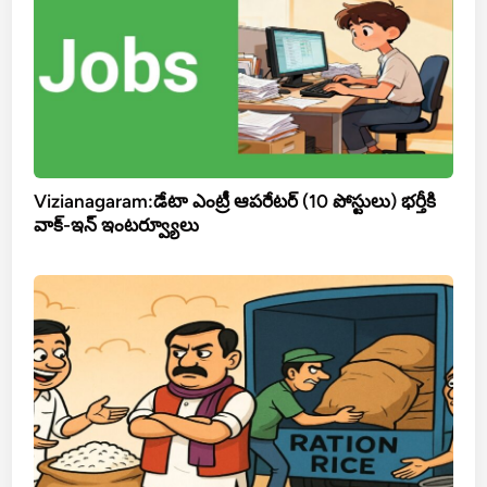
Vizianagaram:డేటా ఎంట్రీ ఆపరేటర్ (10 పోస్టులు) భర్తీకి
వాక్-ఇన్ ఇంటర్వ్యూలు