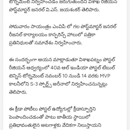
టోర్నమెంట్ నిర్వహించడం జరుగుతుందని విశాఖ రీజియన్
పోస్ట్‌మాస్టర్ జనరల్ వి.ఎస్. జయశంకర్ తెలిపారు.
సోమవారం సాయంత్రం ఎంవిపి లో గల పోస్ట్‌మాస్టర్ జనరల్
రీజనల్ కార్యాలయం కాన్ఫరెన్స్ హాలులో పత్రికా
ప్రతినిధులతో సమావేశం నిర్వహించారు.
ఈ సందర్భంగా ఆయన మాట్లాడుతూ విశాఖపట్నం పోస్టల్
రీజియన్ ఆధ్వర్యంలో 40వ ఆల్ ఇండియా పోస్టల్ టేబుల్
టెన్నిస్ టోర్నమెంట్ నవంబర్ 10 నుండి 14 వరకు MVP
కాలనీలోని S-3 స్పోర్ట్స్ అరీనాలో నిర్వహించనున్నట్లు
తెలిపారు.
ఈ క్రీడా పోటీలు పోస్టల్ ఉద్యోగుల్లో క్రీడాస్ఫూర్తిని
పెంపొందించడంతో పాటు జాతీయ స్థాయిలో
ప్రతిభావంతులైన ఆటగాళ్లకు వేదికగా నిలుస్తాయని