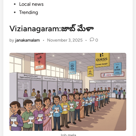
Posted
Local news
in
Trending
Vizianagaram:జాబ్ మేళా
by
janakamalam
•
November 3, 2025
•
0
Job mela