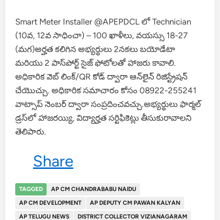
Smart Meter Installer @APEPDCL లో Technician
(10వ, 12వ సాధించా) – 100 ఖాళీలు, వయస్సు 18-27
(మగ)అర్హత కలిగిన అభ్యర్థులు 2నకలు బయోడేటా
మరియు 2 పాస్‌పోర్ట్ సైజ్ ఫోటోలతో హాజరు కావాలి.
అధికారిక వెబ్ లింక్/QR కోడ్ ద్వారా ఆన్‌లైన్ రిజిస్ట్రేషన్
చేయొచ్చు. అధికారిక సమాచారం కోసం 08922-255241
వాట్సాప్ నెంబర్ ద్వారా సంప్రదించవచ్చు.అభ్యర్థులు ఫార్మల్
డ్రస్‌లో హాజరయ్యి, విద్యార్హత సర్టిఫికెట్లు తీసుకురావాలని
తెలిపారు.
Share
TAGGED
AP CM CHANDRABABU NAIDU
AP CM DEVELOPMENT
AP DEPUTY CM PAWAN KALYAN
AP TELUGU NEWS
DISTRICT COLLECTOR VIZIANAGARAM