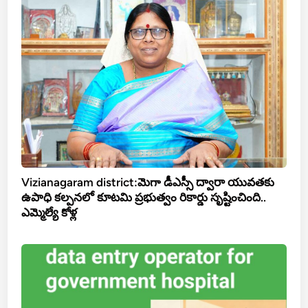
Vizianagaram district:మెగా డీఎస్సీ ద్వారా యువతకు
ఉపాధి కల్పనలో కూటమి ప్రభుత్వం రికార్డు సృష్టించింది..
ఎమ్మెల్యే కోళ్ల