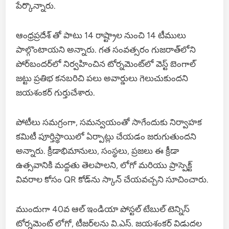
పేర్కొన్నారు.
ఆంధ్రప్రదేశ్ తో పాటు 14 రాష్ట్రాల నుంచి 14 టీములు
పాల్గొంటాయని అన్నారు. గత సంవత్సరం గుజరాత్‌లోని
పోర్‌బందర్‌లో నిర్వహించిన టోర్నమెంట్‌లో వెస్ట్ బెంగాల్
జట్టు ప్రతిభ కనబరిచి పలు అవార్డులు గెలుచుకుందని
జయశంకర్ గుర్తుచేశారు.
పోటీలు సమగ్రంగా, సమన్వయంతో సాగేందుకు నిర్వాహక
కమిటీ పూర్తిస్థాయిలో ఏర్పాట్లు చేయడం జరుగుతుందని
అన్నారు. క్రీడాభిమానులు, సంస్థలు, ప్రజలు ఈ క్రీడా
ఉత్సవానికి మద్దతు తెలపాలని, లోగో మరియు ప్రాస్పెక్ట్
వివరాల కోసం QR కోడ్‌ను స్కాన్ చేయవచ్చని సూచించారు.
ముందుగా 40వ ఆల్ ఇండియా పోస్టల్ టేబుల్ టెన్నిస్
టోర్నమెంట్ లోగో, టీజర్‌లను వి.ఎస్. జయశంకర్ విడుదల