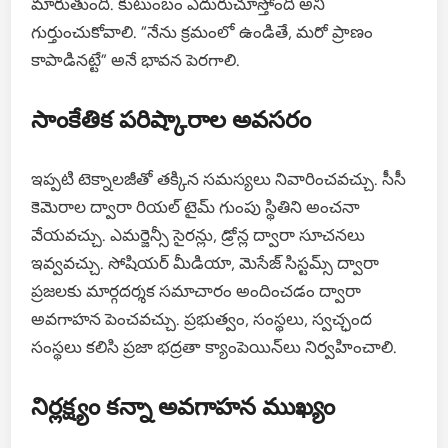
మారుతుంది. కుటుంబం ఎదురుచూస్తోంది అని
గుర్తుంచుకోవాలి. “నేను క్రమంలో ఉండితే, మరో ప్రాణం
కాపాడినట్టే” అనే భావన పెరగాలి.
సాంకేతిక పరిష్కారాల అవసరం
ఇప్పటి టెక్నాలజీతో తక్కిన సమస్యలు నివారించవచ్చు. సీసీ
కెమెరాల ద్వారా రియల్ టైమ్ గుంపు స్థితిని అంచనా
వేయవచ్చు. ఎమర్జెన్సీ సైరన్లు, డ్రోన్ల ద్వారా సూచనలు
ఇవ్వవచ్చు. సోషియర్ మీడియా, మెసేజ్ సిస్టమ్స్ ద్వారా
ప్రజలకు మార్గదర్శక సమాచారం అందించడం ద్వారా
అవగాహన పెంచవచ్చు. ప్రభుత్వం, సంస్థలు, స్వచ్ఛంద
సంస్థలు కలిసి ప్రజా భద్రతా క్యాంపెయిన్‌లు నిర్వహించాలి.
నిర్లక్ష్యం కన్నా అవగాహన ముఖ్యం