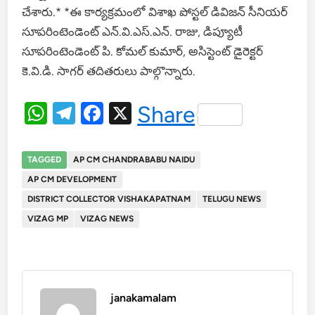
చేశారు.* *ఈ కార్యక్రమంలో విశాఖ పోస్టల్ డివిజన్ సీనియర్
సూపరింటెండెంట్ ఎన్.వి.ఎస్.ఎన్. రాజు, డిప్యూటీ
సూపరింటెండెంట్ పి. కోమల్ కుమార్, అసిస్టెంట్ డైరెక్టర్
కె.వి.డి. సాగర్ తదితరులు పాల్గొన్నారు.
WhatsApp
Telegram
Facebook
X
Share
TAGGED
AP CM CHANDRABABU NAIDU
AP CM DEVELOPMENT
DISTRICT COLLECTOR VISHAKAPATNAM
TELUGU NEWS
VIZAG MP
VIZAG NEWS
janakamalam