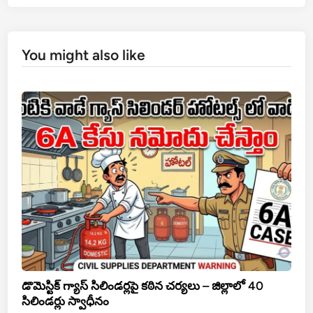
You might also like
డొమెస్టిక్ గ్యాస్ సిలిండర్లపై కఠిన చర్యలు – జిల్లాలో 40
సిలిండర్లు స్వాధీనం