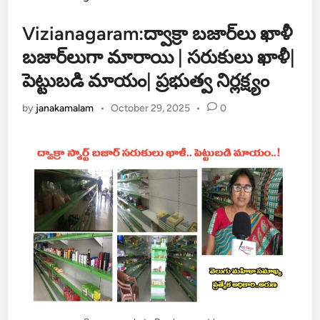
Vizianagaram:ద్వాక్రా బజార్‌లు ఖాళీ
బజార్‌లుగా మారాయి | సరుకులు ఖాళీ|
పెట్టుబడి మాయం| ప్రభుత్వ నిర్లక్ష్యం
by
janakamalam
•
October 29, 2025
•
0