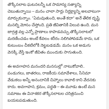
తొక్కిసలాట ఘటనలన్నీ ఒక సామాన్య సత్యాన్ని
చెబుతున్నాయి – మనం చాలా సార్లు నిర్లక్ష్యాన్ని అలవాటుగా
మార్చుకున్నాం. “ఏమవుతుంది, అంతే కదా” అనే తేలిక దృష్టి
మనల్ని మోసం చేస్తోంది. ప్రతి జీవితానికి విలువ ఉంది. మన
జాగ్రత్త వల్ల ఎన్నో ప్రాణాలు కాపాడవచ్చు.తొక్కిసలాటలో
మరణించడం అంటే కేవలం శరీరం నలిగిపోవడమే కాదు, ఒక
కుటుంబం చీకటిలోకి నెట్టబడడమే. మనం ఒక అడుగు
వెనక్కి వేస్తే ఇంకో జీవితం ముందుకు సాగుతుంది.
ఈ అవగాహన మనందరి మనసుల్లో నాటుకోవాలి..
పండుగలు, జాతరలు, రాజకీయ సమావేశాలు, సినిమా
వేడుకలు అన్నీ ఆనందానికి చిహ్నాలు కావాలి కాని వేదనకు
కాదు. అవగాహన, క్రమం, పద్ధతి – ఈ మూడు ఉంటే మన
సమాజం ఈ వినాశకర తొక్కిసలాటల చరిత్రనుంచి
బయటపడుతుంది.