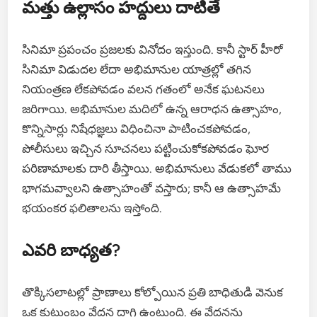
మత్తు ఉల్లాసం హద్దులు దాటితే
సినిమా ప్రపంచం ప్రజలకు వినోదం ఇస్తుంది. కానీ స్టార్ హీరో
సినిమా విడుదల లేదా అభిమానుల యాత్రల్లో తగిన
నియంత్రణ లేకపోవడం వలన గతంలో అనేక ఘటనలు
జరిగాయి. అభిమానుల మదిలో ఉన్న ఆరాధన ఉత్సాహం,
కొన్నిసార్లు నిషేధజ్ఞలు విధించినా పాటించకపోవడం,
పోలీసులు ఇచ్చిన సూచనలు పట్టించుకోకపోవడం ఘోర
పరిణామాలకు దారి తీస్తాయి. అభిమానులు వేడుకలో తాము
భాగమవ్వాలని ఉత్సాహంతో వస్తారు; కానీ ఆ ఉత్సాహమే
భయంకర ఫలితాలను ఇస్తోంది.
ఎవరి బాధ్యత?
తొక్కిసలాటల్లో ప్రాణాలు కోల్పోయిన ప్రతి బాధితుడి వెనుక
ఒక కుటుంబం వేదన దాగి ఉంటుంది. ఈ వేదనను