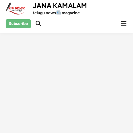
Skip
JANA KAMALAM
to
telugu news
magazine
content
Mai
Subscribe
Open
Men
Search