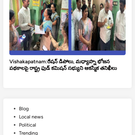
Vishakapatnam:రేషన్ డిపోలు, మధ్యాహ్న భోజన
పథకాలపై రాష్ట్ర ఫుడ్ కమిషన్ సభ్యుని ఆకస్మిక తనిఖీలు
Posted
Blog
in
Local news
Political
Trending