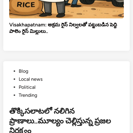
Visakhapatnam: అక్రమ రైస్ నిల్వలతో పట్టుబడిన పెద్ది
పాలెం రైస్ మిల్లులు..
Posted
Blog
in
Local news
Political
Trending
తొక్కిసలాటలో నలిగిన
ప్రాణాలు..మూల్యం చెల్లిస్తున్న ప్రజల
నిర్లక్ష్యం