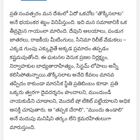
ప్రతి సంవత్సరం మన దేశంలో ఏదో ఒకచోట “తొక్కిసలాట”
అనే భయంకర శబ్దం వినిపిస్తుంది. ఇది మన సమాజానికి ఒక
తీవ్రమైన గాయంలా మారింది. దేవుని ఆలయాలు, పండుగ
జాతరలు, రాజకీయ మీటింగులు, సినిమా రిలీజ్ వేడుకలు –
ఎక్కడ గుంపు ఎక్కువైతే అక్కడ ప్రమాదం తప్పడం
కష్టమవుతోంది. ఈ ఘటనల వెనుక ప్రజల నిర్లక్ష్యం,
నిర్వాహకుల బాధ్యతారాహిత్యం, సిస్టమ్ లోపాలు అన్నీ
కలిసిపోతున్నాయి.తొక్కిసలాట అనేది కేవలం మానవ
తప్పిదం కాకుండా మానసిక స్థితి ప్రతిబింబం కూడా. ప్రతి
ఒక్కరు త్వరగా దైవదర్శనం పొందాలని, ముందుండి
నాయకుడిని చూడాలని, మొదటి షో టికెట్ పట్టేయాలని అధిక
ఆసక్తి చూపుతారు. ఆ “తప్పక చేరాలి”, “ముందు ఉండాలి”
అనే మదుపు మనిషిని తర్కం లేని క్రమరహితులుగా
మారుస్తుంది.