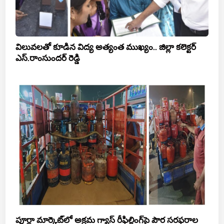
విలువలతో కూడిన విద్య అత్యంత ముఖ్యం.. జిల్లా కలెక్టర్
ఎస్.రాంసుందర్ రెడ్డి
పూర్ణా మార్కెట్‌లో అక్రమ గ్యాస్ రీఫిల్లింగ్‌పై పౌర సరఫరాల