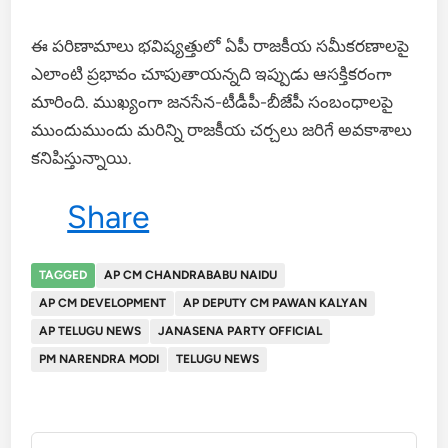
ఈ పరిణామాలు భవిష్యత్తులో ఏపీ రాజకీయ సమీకరణాలపై
ఎలాంటి ప్రభావం చూపుతాయన్నది ఇప్పుడు ఆసక్తికరంగా
మారింది. ముఖ్యంగా జనసేన-టీడీపీ-బీజేపీ సంబంధాలపై
ముందుముందు మరిన్ని రాజకీయ చర్చలు జరిగే అవకాశాలు
కనిపిస్తున్నాయి.
Share
TAGGED
AP CM CHANDRABABU NAIDU
AP CM DEVELOPMENT
AP DEPUTY CM PAWAN KALYAN
AP TELUGU NEWS
JANASENA PARTY OFFICIAL
PM NARENDRA MODI
TELUGU NEWS