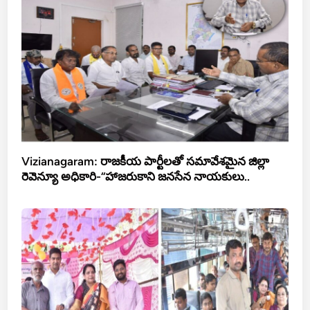
Vizianagaram: రాజకీయ పార్టీలతో సమావేశమైన జిల్లా
రెవెన్యూ అధికారి-“హాజరుకాని జనసేన నాయకులు..