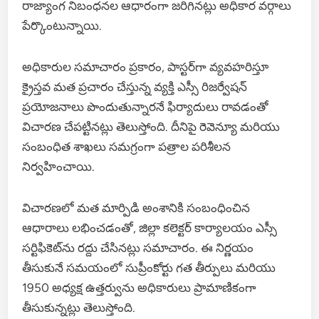
రాజ్యాంగ నిబంధనల ఆధారంగా జరిగినట్లు అధికార వర్గాలు
పేర్కొంటున్నాయి.
అధికారుల సమాచారం ప్రకారం, పాస్టర్‌గా వ్యవహరిస్తూ
క్రైస్తవ మత ప్రచారం చేస్తున్న వ్యక్తి ఎస్సీ రిజర్వేషన్
ప్రయోజనాలు పొందుతున్నారనే ఫిర్యాదులు రావడంతో
విచారణ చేపట్టినట్లు తెలుస్తోంది. దీనిపై రెవెన్యూ మరియు
సంబంధిత శాఖలు సమగ్రంగా పత్రాల పరిశీలన
నిర్వహించాయి.
విచారణలో మత మార్పిడి అంశానికి సంబంధించిన
ఆధారాలు లభించడంతో, జిల్లా కలెక్టర్ కార్యాలయం ఎస్సీ
సర్టిఫికెట్‌ను రద్దు చేసినట్లు సమాచారం. ఈ నిర్ణయం
తీసుకునే సమయంలో సుప్రీంకోర్టు గత తీర్పులు మరియు
1950 అధ్యక్ష ఉత్తర్వును అధికారులు ప్రామాణికంగా
తీసుకున్నట్లు తెలుస్తోంది.