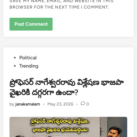
SAVE MY NAME, EMAIL, AND WEBSITE IN THIS
BROWSER FOR THE NEXT TIME I COMMENT.
Posted
Political
in
Trending
ప్రోఫెసర్ నాగేశ్వరరావు విశ్లేషణ భాజపా
వైఖరికి దగ్గరగా ఉందా?
by
janakamalam
•
May 23, 2026
•
0