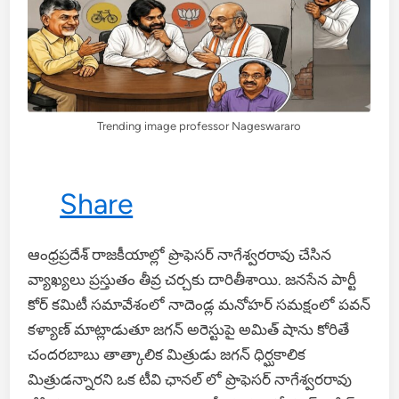
Trending image professor Nageswararo
Share
ఆంధ్రప్రదేశ్ రాజకీయాల్లో ప్రొఫెసర్ నాగేశ్వరరావు చేసిన
వ్యాఖ్యలు ప్రస్తుతం తీవ్ర చర్చకు దారితీశాయి. జనసేన పార్టీ
కోర్ కమిటీ సమావేశంలో నాదెండ్ల మనోహర్ సమక్షంలో పవన్
కళ్యాణ్ మాట్లాడుతూ జగన్ అరెస్టుపై అమిత్ షాను కోరితే
చందరబాబు తాత్కాలిక మిత్రుడు జగన్ ధిర్ఘకాలిక
మిత్రుడన్నారని ఒక టీవి ఛానల్ లో ప్రొఫెసర్ నాగేశ్వరరావు