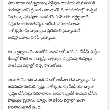
తీరు కూడా‌ నాగేశ్వరరావు విశ్లేషణ రాజకీయ దుమారానికి
కారణమైందని ప్రచారం జరుగుతోంది.రాజకీయాల్లో శాశ్వత
మిత్రులు, శత్రువులు ఉండరనే సామెతకు తగ్గట్టుగానే
ప్రస్తుతం జరుగుతున్న రాజకీయ పరిణామాలను
నాగేశ్వరరావు వ్యాఖ్యలు ప్రతిబింబిస్తున్నాయనే
అభిప్రాయాలు వినిపిస్తున్నాయి.
ఈ వ్యాఖ్యలు వెలుగులోకి రావడంతో జనసేన, టీడీపీ పార్టీల
శ్రేణుల్లో కొంత అసంతృప్తి, ఆశ్చర్యం వ్యక్తమవుతున్నట్లు
రాజకీయ వర్గాల్లో చర్చ సాగుతోంది.
అయితే వివాదం ముదరడంతో ఇటీవల తన వ్యాఖ్యలను
ఉపసంహరించుకున్నట్లు నాగేశ్వరరావు మీడియా ద్వారా
స్పష్టం చేసినట్లు సమాచారం. అయినప్పటికీ ఆయన చేసిన
వ్యాఖ్యల ప్రభావం మాత్రం రాజకీయ వర్గాల్లో ఇంకా
కొనసాగుతూనే ఉంది.