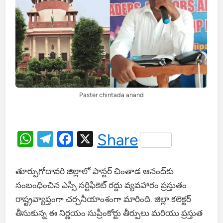
Paster chintada anand
WhatsApp
Telegram
Facebook
X
Share
తూర్పుగోదావరి జిల్లాలో పాస్టర్ చింతాడ ఆనంద్‌కు
సంబంధించిన ఎస్సీ సర్టిఫికెట్ రద్దు వ్యవహారం ప్రస్తుతం
రాష్ట్రవ్యాప్తంగా చర్చనీయాంశంగా మారింది. జిల్లా కలెక్టర్
తీసుకున్న ఈ నిర్ణయం సుప్రీంకోర్టు తీర్పులు మరియు ప్రస్తుత