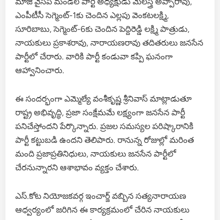
మాజీ వైసీపీ మండల పార్టీ అధ్యక్షుడు మేలస్త్రి అప్పారావు,
ఎంపీటీసీ సెగ్మెంట్-1కు చెందిన ఎల్లపు వెంకటలక్ష్మి,
సూరిబాబు, సెగ్మెంట్-6కు చెందిన పెద్దిరెడ్డి లక్ష్మి పాత్రుడు,
నాయకులు ప్రకాశరావు, నారాయణరావు తదితరులు జనసేన
పార్టీలో చేరారు. వారికి పార్టీ కండువా కప్పి ఘనంగా
ఆహ్వానించారు.
ఈ సందర్భంగా ఎమ్మెల్యే వంశీకృష్ణ శ్రీనివాస్ మాట్లాడుతూ
రాష్ట్ర అభివృద్ధి, ప్రజా సంక్షేమమే లక్ష్యంగా జనసేన పార్టీ
పనిచేస్తోందని పేర్కొన్నారు. ప్రజల సమస్యల పరిష్కారానికి
పార్టీ కట్టుబడి ఉందని తెలిపారు. రానున్న రోజుల్లో మరింత
మంది ప్రజాప్రతినిధులు, నాయకులు జనసేన పార్టీలో
చేరనున్నారని ఆశాభావం వ్యక్తం చేశారు.
ఎస్.కోట నియోజకవర్గ ఇంచార్జ్ వబ్బిన సత్యనారాయణ
ఆధ్వర్యంలో జరిగిన ఈ కార్యక్రమంలో చేరిన నాయకులు