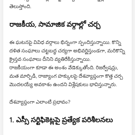
తెలుస్తోంది.
రాజకీయ, సామాజిక వర్గాల్లో చర్చ
ఈ ఘటనపై వివిధ వర్గాలు భిన్నంగా స్పందిస్తున్నాయి. కొన్ని
దళిత సంఘాలు చట్టబద్ధ చర్యగా అభివర్ణిస్తుండగా, మరికొన్ని
క్రైస్తవ సంఘాలు దీనిని వ్యతిరేకిస్తున్నాయి.
రాజకీయంగా కూడా ఈ అంశం వేడెక్కుతోంది. రిజర్వేషన్లు,
మత మార్పిడి, రాజ్యాంగ హక్కులపై దేశవ్యాప్తంగా కొత్త చర్చ
మొదలయ్యే అవకాశం ఉందని విశ్లేషకులు భావిస్తున్నారు.
దేశవ్యాప్తంగా ఎలాంటి ప్రభావం?
1. ఎస్సీ సర్టిఫికెట్లపై ప్రత్యేక పరిశీలనలు