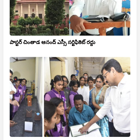
పాస్టర్ చింతాడ ఆనంద్ ఎస్సీ సర్టిఫికెట్ రద్దు