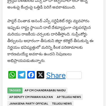
క్రైస్తవ దళితులకు ఎస్సీ హోదా కల్పించాలా లేదా అన్న
అంశంపై కేంద్రంపై ఒత్తిడి పెరిగే అవకాశముంది.
పాస్టర్ చింతాడ ఆనంద్ ఎస్సీ సర్టిఫికెట్ రద్దు వ్యవహారం
ఇప్పుడు రాష్ట్ర స్థాయిని దాటి దేశవ్యాప్తంగా చట్టపరమైన
మరియు రాజకీయ చర్చలకు దారితీస్తోంది. సుప్రీంకోర్టు
తీర్పులను ఆధారంగా తీసుకుని జిల్లా కలెక్టర్ తీసుకున్న ఈ
నిర్ణయం భవిష్యత్తులో మరిన్ని కీలక పరిణామాలకు
కారణమయ్యే అవకాశం ఉందని నిపుణులు
అభిప్రాయపడుతున్నారు.
WhatsApp
Telegram
Facebook
X
Share
TAGGED
AP CM CHANDRABABU NAIDU
AP DEPUTY CM PAWAN KALYAN
AP TELUGU NEWS
JANASENA PARTY OFFICIAL
TELUGU NEWS