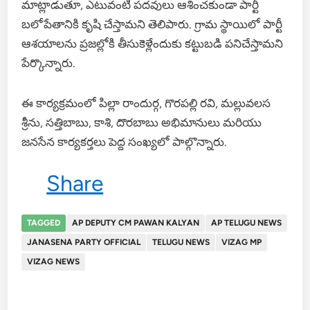
మాట్లాడుతూ, ఎటువంటి పదవులు ఆశించకుండా పార్టీ
బలోపేతానికి కృషి చేస్తామని తెలిపారు. గ్రామ స్థాయిలో పార్టీ
ఆశయాలను ప్రజల్లోకి తీసుకెళ్లేందుకు కట్టుబడి పనిచేస్తామని
పేర్కొన్నారు.
ఈ కార్యక్రమంలో పిల్లా రాందుర్గ, గొరపల్లి రవి, మల్లువలస
శ్రీను, సత్తిబాబు, కాశి, దొరబాబు అభిమానులు మరియు
జనసేన కార్యకర్తలు పెద్ద సంఖ్యలో పాల్గొన్నారు.
Share
TAGGED
AP DEPUTY CM PAWAN KALYAN
AP TELUGU NEWS
JANASENA PARTY OFFICIAL
TELUGU NEWS
VIZAG MP
VIZAG NEWS