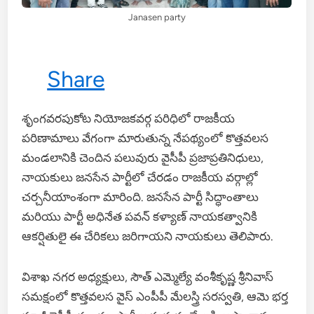
Janasen party
Share
శృంగవరపుకోట నియోజకవర్గ పరిధిలో రాజకీయ
పరిణామాలు వేగంగా మారుతున్న నేపథ్యంలో కొత్తవలస
మండలానికి చెందిన పలువురు వైసీపీ ప్రజాప్రతినిధులు,
నాయకులు జనసేన పార్టీలో చేరడం రాజకీయ వర్గాల్లో
చర్చనీయాంశంగా మారింది. జనసేన పార్టీ సిద్ధాంతాలు
మరియు పార్టీ అధినేత పవన్ కళ్యాణ్ నాయకత్వానికి
ఆకర్షితులై ఈ చేరికలు జరిగాయని నాయకులు తెలిపారు.
విశాఖ నగర అధ్యక్షులు, సౌత్ ఎమ్మెల్యే వంశీకృష్ణ శ్రీనివాస్
సమక్షంలో కొత్తవలస వైస్ ఎంపీపీ మేలస్త్రి సరస్వతి, ఆమె భర్త