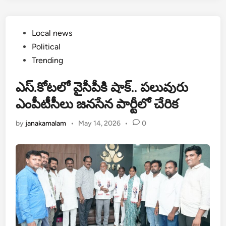
Posted
Local news
in
Political
Trending
ఎస్.కోటలో వైసీపీకి షాక్.. పలువురు
ఎంపీటీసీలు జనసేన పార్టీలో చేరిక
by
janakamalam
•
May 14, 2026
•
0