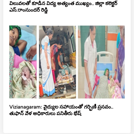
విలువలతో కూడిన విద్య అత్యంత ముఖ్యం.. జిల్లా కలెక్టర్
ఎస్.రాంసుందర్ రెడ్డి
Vizianagaram: వైద్యుల సహాయంతో గర్భిణీ ప్రసవం..
తుఫాన్ వేళ అధికారులు పనితీరు భేష్