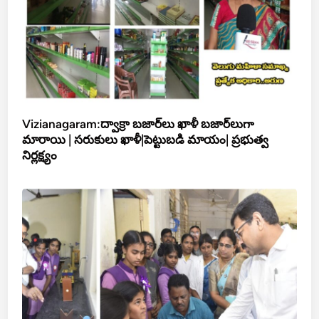
Vizianagaram:ద్వాక్రా బజార్‌లు ఖాళీ బజార్‌లుగా
మారాయి | సరుకులు ఖాళీ|పెట్టుబడి మాయం| ప్రభుత్వ
నిర్లక్ష్యం