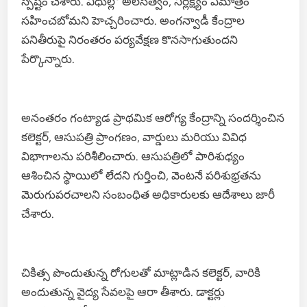
స్పష్టం చేశారు. విధుల్లో అలసత్వం, నిర్లక్ష్యం ఏమాత్రం
సహించబోమని హెచ్చరించారు. అంగన్వాడీ కేంద్రాల
పనితీరుపై నిరంతరం పర్యవేక్షణ కొనసాగుతుందని
పేర్కొన్నారు.
అనంతరం గంట్యాడ ప్రాథమిక ఆరోగ్య కేంద్రాన్ని సందర్శించిన
కలెక్టర్, ఆసుపత్రి ప్రాంగణం, వార్డులు మరియు వివిధ
విభాగాలను పరిశీలించారు. ఆసుపత్రిలో పారిశుధ్యం
ఆశించిన స్థాయిలో లేదని గుర్తించి, వెంటనే పరిశుభ్రతను
మెరుగుపరచాలని సంబంధిత అధికారులకు ఆదేశాలు జారీ
చేశారు.
చికిత్స పొందుతున్న రోగులతో మాట్లాడిన కలెక్టర్, వారికి
అందుతున్న వైద్య సేవలపై ఆరా తీశారు. డాక్టర్లు