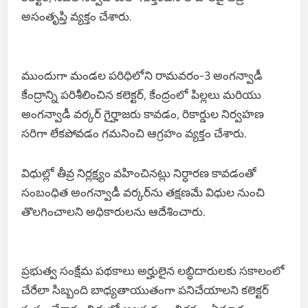
అసంతృప్తి వ్యక్తం చేశారు.
ముందుగా మండల పరిధిలోని రామవరం-3 అంగన్వాడీ
కేంద్రాన్ని పరిశీలించిన కలెక్టర్, కేంద్రంలో పిల్లలు మరియు
అంగన్వాడీ వర్కర్ గైర్హాజరు కావడం, రికార్డుల నిర్వహణ
సరిగా లేకపోవడం గమనించి ఆగ్రహం వ్యక్తం చేశారు.
విధుల్లో తీవ్ర నిర్లక్ష్యం వహించినట్లు నిర్ధారణ కావడంతో
సంబంధిత అంగన్వాడీ వర్కర్‌ను తక్షణమే విధుల నుంచి
తొలగించాలని అధికారులను ఆదేశించారు.
ప్రభుత్వ సంక్షేమ పథకాలు అర్హులైన లబ్ధిదారులకు సకాలంలో
చేరేలా సిబ్బంది బాధ్యతాయుతంగా పనిచేయాలని కలెక్టర్