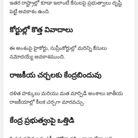
ఇతర రాష్ట్రాల్లో కూడా ఇలాంటి కేసులపై ప్రభుత్వాలు దృష్టి
పెట్టే అవకాశం ఉంది.
కోర్టుల్లో కొత్త వివాదాలు
ఈ అంశంపై హైకోర్టు, సుప్రీంకోర్టుల్లో మరిన్ని కేసులు
నమోదయ్యే అవకాశముంది.
రాజకీయ చర్చలకు కేంద్రబిందువు
దళిత హక్కులు మరియు మత మార్పిడి అంశాలు జాతీయ
రాజకీయాల్లో కీలక చర్చగా మారవచ్చు.
కేంద్ర ప్రభుత్వంపై ఒత్తిడి