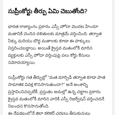
సుప్రీంకోర్టు తీర్పు ఏమి చెబుతోంది?
భారత రాజ్యాంగం ప్రకారం ఎస్సీ హోదా మొదట హిందూ
మతానికి చెందిన దళితులకు మాత్రమే వర్తించింది. తర్వాత
సిక్కు మరియు బౌద్ధ మతాలకు కూడా ఈ హక్కులు
విస్తరించబడ్డాయి. అయితే క్రైస్తవ మతంలోకి మారిన
వ్యక్తులకు ఎస్సీ హోదా వర్తింపుపై పలు కోర్టు కేసులు
నమోదయ్యాయి.
సుప్రీంకోర్టు గత తీర్పుల్లో “మత మార్పిడి తర్వాత కూడా పాత
సామాజిక వివక్ష కొనసాగుతుందా?” అనే అంశాన్ని
ప్రస్తావించినప్పటికీ, ప్రస్తుతం అమల్లో ఉన్న చట్టాల ప్రకారం
క్రైస్తవ మతంలోకి మారిన వారికి ఎస్సీ రిజర్వేషన్ వర్తించదనే
నిబంధన కొనసాగుతోంది.
ఈ నేపథ్యంలోనే జిల్లా కలెక్టర్ చర్యలు తీసుకున్నట్లు