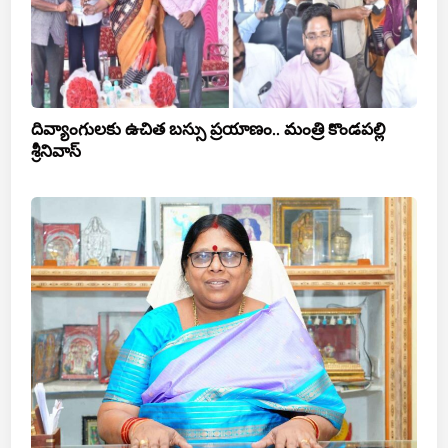
దివ్యాంగులకు ఉచిత బస్సు ప్రయాణం.. మంత్రి కొండపల్లి
శ్రీనివాస్