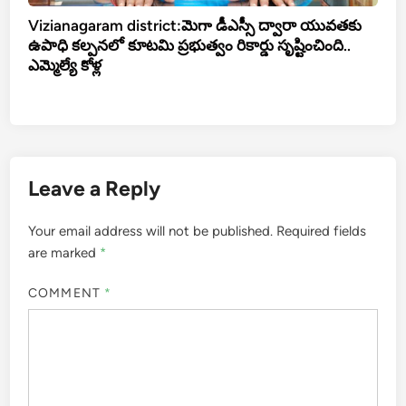
Vizianagaram district:మెగా డీఎస్సీ ద్వారా యువతకు
ఉపాధి కల్పనలో కూటమి ప్రభుత్వం రికార్డు సృష్టించింది..
ఎమ్మెల్యే కోళ్ల
Leave a Reply
Your email address will not be published.
Required fields
are marked
*
COMMENT
*