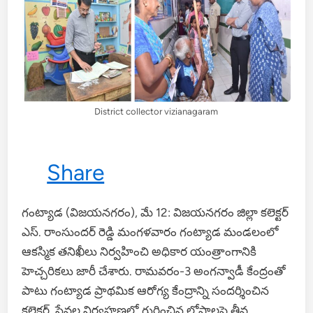
District collector vizianagaram
Share
గంట్యాడ (విజయనగరం), మే 12: విజయనగరం జిల్లా కలెక్టర్
ఎస్. రాంసుందర్ రెడ్డి మంగళవారం గంట్యాడ మండలంలో
ఆకస్మిక తనిఖీలు నిర్వహించి అధికార యంత్రాంగానికి
హెచ్చరికలు జారీ చేశారు. రామవరం-3 అంగన్వాడీ కేంద్రంతో
పాటు గంట్యాడ ప్రాథమిక ఆరోగ్య కేంద్రాన్ని సందర్శించిన
కలెక్టర్, సేవల నిర్వహణలో గుర్తించిన లోపాలపై తీవ్ర