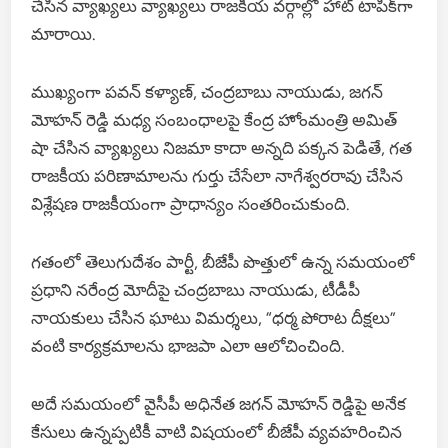
చేసిన వ్యాఖ్యలు వ్యాఖ్యలు రాజకీయ వర్గాల్లో హాట్ టాపిక్‌గా
మారాయి.
ముఖ్యంగా పవన్ కళ్యాణ్, చంద్రబాబు నాయుడు, జగన్
మోహన్ రెడ్డి మధ్య సంబంధాలపై కేంద్ర హోంమంత్రి అమిత్
షా చేసిన వ్యాఖ్యలు నిజమా కాదా అన్నది పక్కన పెడితే, గత
రాజకీయ పరిణామాలను గుర్తు చేసేలా నాగేశ్వరరావు చేసిన
విశ్లేషణ రాజకీయంగా ప్రాధాన్యం సంతరించుకుంది.
గతంలో తెలుగుదేశం పార్టీ, బీజేపీ పొత్తులో ఉన్న సమయంలో
ప్రధాని నరేంద్ర మోదీపై చంద్రబాబు నాయుడు, టీడీపీ
నాయకులు చేసిన ఘాటు విమర్శలు, “ధర్మ పోరాట దీక్షలు”
వంటి కార్యక్రమాలను భాజపా ఎలా ఆలోచించింది.
అదే సమయంలో వైసీపీ అధినేత జగన్ మోహన్ రెడ్డిపై అనేక
కేసులు ఉన్నప్పటికీ వాటి విషయంలో బీజేపీ వ్యవహరించిన