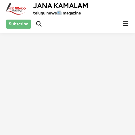
Skip
JANA KAMALAM
to
telugu news
magazine
content
Mai
Subscribe
Open
Men
Search