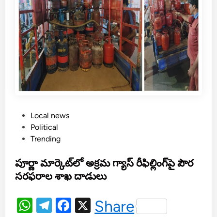
ప
డ
క
ల
ప్రాం
తీ
య
ఆ
సు
ప
P
Local news
త్రి
o
Political
ప్రా
s
Trending
రం
t
భిం
e
పూర్ణా మార్కెట్‌లో అక్రమ గ్యాస్ రీఫిల్లింగ్‌పై పౌర
చి
d
సరఫరాల శాఖ దాడులు
న
i
మం
n
త్రి
W
T
F
X
Share
స