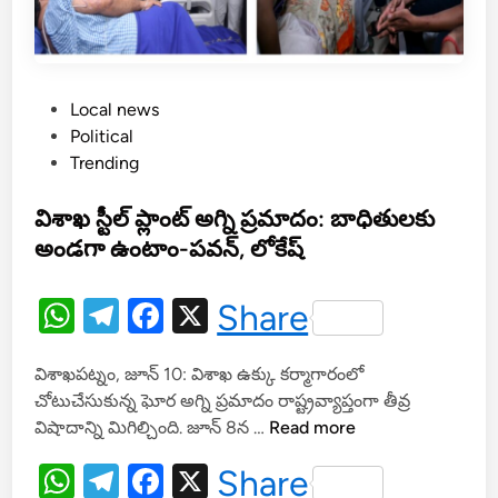
P
Local news
o
Political
s
Trending
t
e
విశాఖ స్టీల్ ప్లాంట్ అగ్ని ప్రమాదం: బాధితులకు
d
అండగా ఉంటాం-పవన్, లోకేష్
i
n
W
T
F
X
Share
h
el
a
విశాఖపట్నం, జూన్ 10: విశాఖ ఉక్కు కర్మాగారంలో
at
e
c
చోటుచేసుకున్న ఘోర అగ్ని ప్రమాదం రాష్ట్రవ్యాప్తంగా తీవ్ర
s
gr
e
వి
విషాదాన్ని మిగిల్చింది. జూన్ 8న …
Read more
A
a
b
శా
W
T
F
X
Share
ఖ
p
m
o