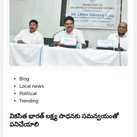
k
వా
ని
కి
ప్ర
త్యే
క
కా
ర్య
క్ర
మం
P
Blog
.
o
Local news
.
s
Political
వి
t
Trending
శా
e
ఖ
d
వికసిత భారత్ లక్ష్య సాధనకు సమన్వయంతో
i
పనిచేయాలి
n