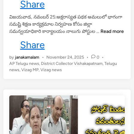
Share
విజయవాడ, నవంబర్ 25:అక్షరాస్యత పథక అమలులో భాగంగా
సమష్టి శిక్షణ కార్యక్రమాల నిర్వహణ కోసం జిల్లా
V
సమన్వయాధికారి కార్యాలయం నాలుగు పోస్టుల …
Read more
i
Share
s
h
by
janakamalam
•
November 24, 2025
•
0
•
a
AP Telugu news
,
District Collector Vishakapatnam
,
Telugu
k
news
,
Vizag MP
,
Vizag news
a
p
a
t
n
a
m
:
స