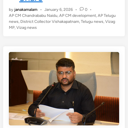
లో
by
janakamalam
•
January 6, 2026
•
0
•
భా
AP CM Chandrababu Naidu
,
AP CM development
,
AP Telugu
రీ
news
,
District Collector Vishakapatnam
,
Telugu news
,
Vizag
జా
MP
,
Vizag news
బ్
మే
ళా
–
8
ప్ర
ము
ఖ
కం
పె
నీ
ల
ద్వా
రా