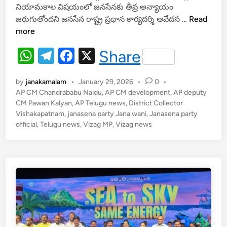
at
e
c
నియామకాల విషయంలో జనసేనకు తీవ్ర అన్యాయం
s
gr
e
దే
జరుగుతోందని జనసేన రాష్ట్ర ప్రధాన కార్యదర్శి ఆవేదన …
Read
A
a
b
వా
more
ల
p
m
o
W
T
F
X
Share
య
p
o
h
el
a
క
k
మి
by
janakamalam
•
January 29, 2026
•
0
•
at
e
c
టీ
AP CM Chandrababu Naidu
,
AP CM development
,
AP deputy
s
gr
e
CM Pawan Kalyan
,
AP Telugu news
,
District Collector
ల్లో
Vishakapatnam
,
janasena party Jana wani
,
Janasena party
A
a
b
జ
official
,
Telugu news
,
Vizag MP
,
Vizag news
న
p
m
o
సే
p
o
న
k
కు
అ
న్యా
యం
:
బొ