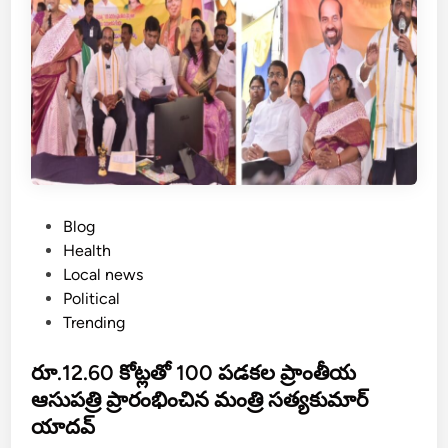
మ
న్వ
యం
తో
ప
ని
చే
యా
లి
P
Blog
o
Health
s
Local news
t
Political
e
Trending
d
i
రూ.12.60 కోట్లతో 100 పడకల ప్రాంతీయ
n
ఆసుపత్రి ప్రారంభించిన మంత్రి సత్యకుమార్
యాదవ్