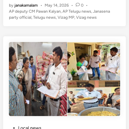
k
లో
by
janakamalam
•
May 14, 2026
•
0
•
at
e
c
వై
AP deputy CM Pawan Kalyan
,
AP Telugu news
,
Janasena
s
gr
e
party official
,
Telugu news
,
Vizag MP
,
Vizag news
సీ
A
a
b
పీ
కి
p
m
o
షా
p
o
క్
k
.
.
ప
లు
వు
రు
ఎం
పీ
టీ
సీ
లు
P
Local news
జ