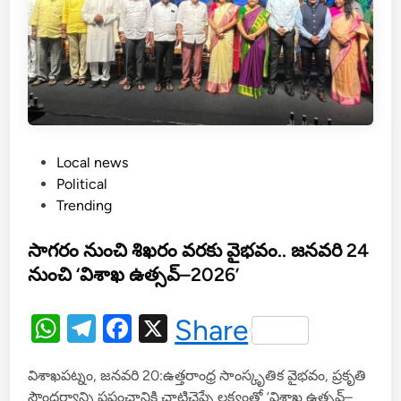
లి
శె
ట్టి
P
Local news
o
Political
s
Trending
t
e
సాగరం నుంచి శిఖరం వరకు వైభవం.. జనవరి 24
d
నుంచి ‘విశాఖ ఉత్సవ్–2026’
i
n
W
T
F
X
Share
h
el
a
విశాఖపట్నం, జనవరి 20:ఉత్తరాంధ్ర సాంస్కృతిక వైభవం, ప్రకృతి
at
e
c
సౌందర్యాన్ని ప్రపంచానికి చాటిచెప్పే లక్ష్యంతో ‘విశాఖ ఉత్సవ్–