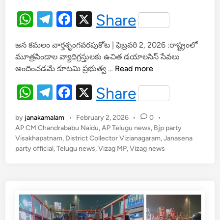
W
T
F
X
Share
h
el
a
జన కమలం వార్తశృంగవరపుకోట | ఫిబ్రవరి 2, 2026 :రాష్ట్రంలో
at
e
c
మూత్రపిండాల వ్యాధిగ్రస్తులకు ఉచిత డయాలసిస్ సేవలు
s
gr
e
రూ
అందించడమే కూటమి ప్రభుత్వ …
Read more
A
a
b
.
W
T
F
X
Share
1
p
m
o
h
el
a
2
p
o
.
by
janakamalam
•
February 2, 2026
•
0
•
at
e
c
k
6
AP CM Chandrababu Naidu
,
AP Telugu news
,
Bjp party
s
gr
e
Visakhapatnam
,
District Collector Vizianagaram
0
,
Janasena
party official
,
Telugu news
,
Vizag MP
,
Vizag news
A
a
b
కో
ట్ల
p
m
o
తో
p
o
1
k
0
0