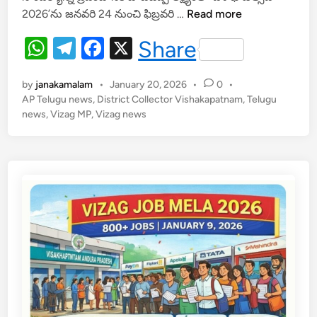
s
gr
e
సా
2026’ను జనవరి 24 నుంచి ఫిబ్రవరి …
Read more
A
a
b
గ
W
T
F
X
Share
రం
p
m
o
h
el
a
నుం
p
o
చి
by
janakamalam
•
January 20, 2026
•
0
•
at
e
c
k
శి
AP Telugu news
,
District Collector Vishakapatnam
,
Telugu
s
gr
e
news
,
Vizag MP
,
Vizag news
ఖ
A
a
b
రం
వ
p
m
o
ర
p
o
కు
k
వై
భ
వం
.
.
జ
న