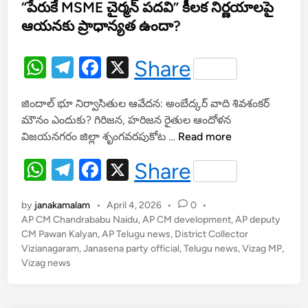
e
“పేరుకే MSME చైర్మన్ పదవి” కీలక నిర్ణయాలపై
హిం
d
చి
ఆయనకు ప్రాధాన్యత ఉందా?
i
న
n
ఫు
W
T
F
X
Share
డ్
h
el
a
క
జిందాల్ భూ నిర్వాసితుల ఆవేదన: అంబేద్కర్ వాది శివశంకర్
at
e
c
మి
మౌనం ఎందుకు? గిరిజన, హరిజన రైతుల ఆందోళన
టీ
s
gr
e
“
విజయనగరం జిల్లా శృంగవరపుకోట …
Read more
స
A
a
b
పే
భ్యు
W
T
F
X
Share
రు
p
m
o
డు
h
el
a
కే
p
o
M
by
janakamalam
•
April 4, 2026
•
0
•
at
e
c
k
S
AP CM Chandrababu Naidu
,
AP CM development
,
AP deputy
s
gr
e
CM Pawan Kalyan
,
AP Telugu news
,
District Collector
M
Vizianagaram
,
Janasena party official
,
Telugu news
,
Vizag MP
,
A
a
b
E
Vizag news
చై
p
m
o
ర్మ
p
o
న్