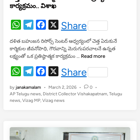
i
కార్యక్రమం.. విశాఖ
త
n
ఉం
దా
W
T
F
X
Share
?
h
el
a
దళిత బహుజన రిసోర్స్ సెంటర్ ఆధ్వర్యంలో చెత్త ఏరుకునే
at
e
c
కార్మికుల జీవనోపాధి, గౌరవాన్ని మెరుగుపరచాలనే ఉన్నత
s
gr
e
చె
లక్ష్యంతో ఒక ప్రతిష్ఠాత్మక కార్యక్రమం …
Read more
A
a
b
త్త
W
T
F
X
Share
ఏ
p
m
o
h
el
a
రు
p
o
కు
by
janakamalam
•
March 2, 2026
•
0
•
at
e
c
k
నే
AP Telugu news
,
District Collector Vishakapatnam
,
Telugu
s
gr
e
news
,
Vizag MP
,
Vizag news
కా
A
a
b
ర్మి
కు
p
m
o
ల
p
o
గౌ
ర