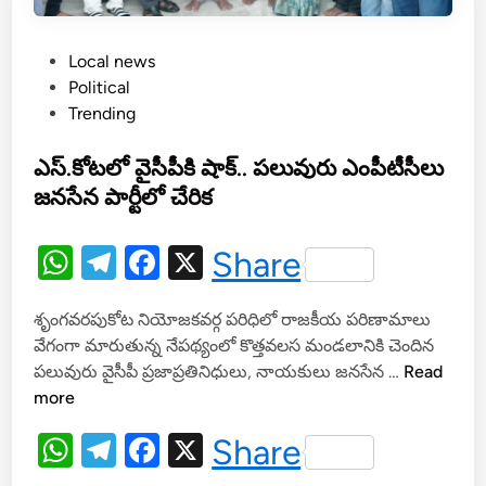
టాం
-
P
Local news
ప
o
Political
వ
s
Trending
న్
t
,
e
ఎస్.కోటలో వైసీపీకి షాక్.. పలువురు ఎంపీటీసీలు
లో
d
జనసేన పార్టీలో చేరిక
కే
i
ష్
n
W
T
F
X
Share
h
el
a
శృంగవరపుకోట నియోజకవర్గ పరిధిలో రాజకీయ పరిణామాలు
at
e
c
వేగంగా మారుతున్న నేపథ్యంలో కొత్తవలస మండలానికి చెందిన
s
gr
e
ఎ
పలువురు వైసీపీ ప్రజాప్రతినిధులు, నాయకులు జనసేన …
Read
A
a
b
స్
more
.
p
m
o
W
T
F
X
Share
కో
p
o
h
el
a
ట