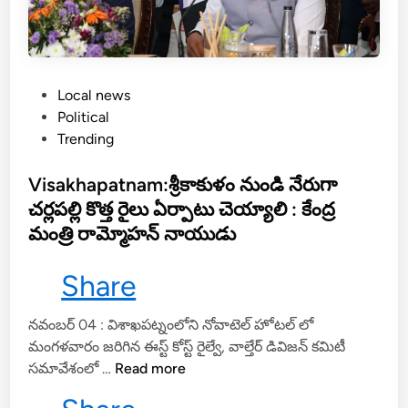
కి
కా
ర‌
ణం
ఆ
P
Local news
క్సి
o
Political
జ‌
s
Trending
న్
t
అం
e
Visakhapatnam:శ్రీకాకుళం నుండి నేరుగా
ద‌
d
చర్లపల్లి కొత్త రైలు ఏర్పాటు చెయ్యాలి : కేంద్ర
క‌
i
మంత్రి రామ్మోహన్ నాయుడు
పో
n
వ‌
Share
టం
కా
నవంబర్ 04 : విశాఖపట్నంలోని నోవాటెల్ హోటల్ లో
దు
మంగళవారం జరిగిన ఈస్ట్ కోస్ట్ రైల్వే, వాల్తేర్ డివిజన్ కమిటీ
.
V
సమావేశంలో …
Read more
.
i
కె