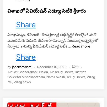
ర్
e
కె
d
విశాఖలో ఏవియేషన్ ఎడ్యూ సిటీకి శ్రీకారం
.
i
మ
n
Share
యూ
ర్
విశాఖపట్నం, డిసెంబర్ 16:ఉత్తరాంధ్ర అభివృద్ధికి కీలకమైన మరో
అ
ముందడుగు పడింది. జీఎంఆర్–మాన్సాస్ సంయుక్త ఆధ్వర్యంలో
శో
వి
ఏర్పాటు కానున్న ఏవియేషన్ ఎడ్యూ సిటీకి …
Read more
క్
శా
Share
ఖ
లో
by
janakamalam
•
December 16, 2025
•
0
•
ఏ
AP CM Chandrababu Naidu
,
AP Telugu news
,
District
వి
Collector Vishakapatnam
,
Nara Lokesh
,
Telugu news
,
Vizag
యే
MP
,
Vizag news
ష
న్
ఎ
డ్యూ