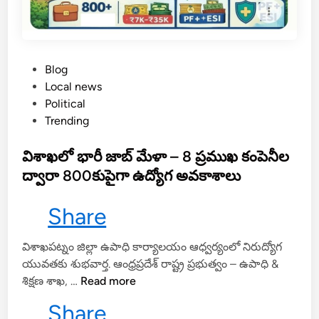
వ
రి
2
4
P
Blog
నుం
o
Local news
చి
s
Political
‘
t
Trending
వి
e
శా
d
విశాఖలో భారీ జాబ్ మేళా – 8 ప్రముఖ కంపెనీల
ఖ
i
ఉ
ద్వారా 800కుపైగా ఉద్యోగ అవకాశాలు
n
త్స
వ్
Share
–
2
విశాఖపట్నం జిల్లా ఉపాధి కార్యాలయం ఆధ్వర్యంలో నిరుద్యోగ
0
యువతకు శుభవార్త. ఆంధ్రప్రదేశ్ రాష్ట్ర ప్రభుత్వం – ఉపాధి &
2
వి
శిక్షణ శాఖ, …
Read more
6
శా
Share
’
ఖ