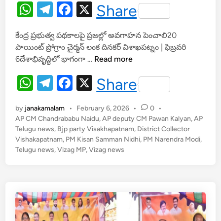
W
T
F
X
Share
h
el
a
కేంద్ర ప్రభుత్వ పథకాలపై ప్రజల్లో అవగాహన పెంచాలి20
at
e
c
పాయింట్ ప్రోగ్రాం చైర్మన్ లంక దినకర్ విశాఖపట్నం | ఫిబ్రవరి
s
gr
e
వి
6దేశాభివృద్ధిలో భాగంగా …
Read more
A
a
b
క
W
T
F
X
Share
సి
p
m
o
h
el
a
త
p
o
భా
by
janakamalam
•
February 6, 2026
•
0
•
at
e
c
k
ర
AP CM Chandrababu Naidu
,
AP deputy CM Pawan Kalyan
,
AP
s
gr
e
Telugu news
,
Bjp party Visakhapatnam
త్
,
District Collector
Vishakapatnam
,
PM Kisan Samman Nidhi
,
PM Narendra Modi
,
A
a
b
ల
Telugu news
,
Vizag MP
,
Vizag news
క్ష్య
p
m
o
సా
p
o
ధ
k
న
కు
స