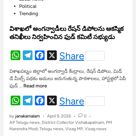
o
Political
న
s
Trending
సే
t
న
e
విశాఖలో అంగన్వాడీలు రేషన్ డిపోలను ఆకస్మిక
పా
d
ర్టీ
తనిఖీలు నిర్వహించిన ఫుడ్ కమిటీ సభ్యుడు
i
లో
n
చే
W
T
F
X
Share
రి
h
el
a
క
విశాఖపట్నం జిల్లాలో అంగన్వాడీ కేంద్రాలు, రేషన్ డిపోలు, మిడ్
at
e
c
డే మీల్స్ పథకం అమలు జరుగుతున్న పాఠశాలలు, హాస్టళ్లలో ఏపీ
s
gr
e
వి
ఫుడ్ …
Read more
A
a
b
శా
W
T
F
X
Share
ఖ
p
m
o
h
లో
el
a
p
o
అం
by
janakamalam
•
April 9, 2026
•
0
•
at
e
c
k
గ
AP Telugu news
,
District Collector Vishakapatnam
,
PM
s
gr
e
Narendra Modi
న్వా
,
Telugu news
,
Vizag MP
,
Vizag news