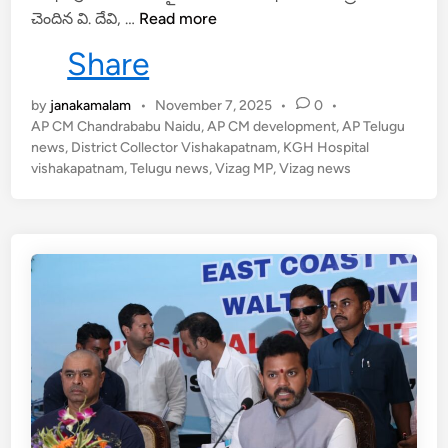
V
చెందిన వి. దేవి, …
Read more
కే
i
ష
Share
s
న్
a
వి
by
janakamalam
•
November 7, 2025
•
0
•
k
డు
AP CM Chandrababu Naidu
,
AP CM development
,
AP Telugu
h
ద
news
,
District Collector Vishakapatnam
,
KGH Hospital
a
ల
vishakapatnam
,
Telugu news
,
Vizag MP
,
Vizag news
p
a
t
n
a
m
:
దే
వి
మృ
తి