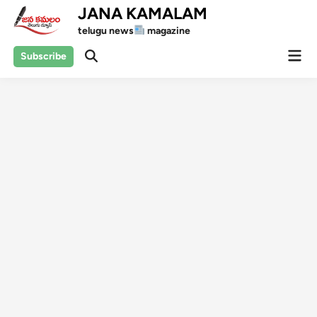
Skip
JANA KAMALAM
to
telugu news
magazine
content
Mai
Subscribe
Open
Men
Search