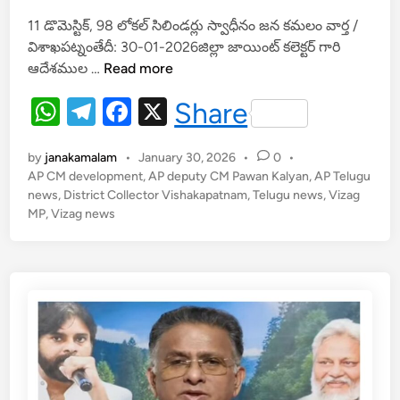
h
el
a
త్య
11 డొమెస్టిక్, 98 లోకల్ సిలిండర్లు స్వాధీనం జన కమలం వార్త /
at
e
c
కు
విశాఖపట్నంతేదీ: 30-01-2026జిల్లా జాయింట్ కలెక్టర్ గారి
మా
s
gr
e
పూ
ఆదేశముల …
Read more
ర్
A
a
b
ర్ణా
యా
W
T
F
X
Share
మా
p
m
o
ద
h
el
ర్కె
a
వ్
p
o
ట్‌
by
janakamalam
•
January 30, 2026
•
0
•
at
e
c
k
లో
AP CM development
,
AP deputy CM Pawan Kalyan
,
AP Telugu
s
gr
e
news
,
District Collector Vishakapatnam
అ
,
Telugu news
,
Vizag
MP
,
Vizag news
A
a
క్ర
b
మ
p
m
o
గ్యా
p
o
స్
రీ
k
ఫి
ల్లిం
గ్‌
పై