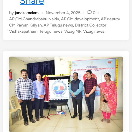
Share
s
.
a
జి
by
janakamalam
•
November 4, 2025
•
0
•
k
.
AP CM Chandrababu Naidu
,
AP CM development
,
AP deputy
h
హె
CM Pawan Kalyan
,
AP Telugu news
,
District Collector
a
చ్
Vishakapatnam
,
Telugu news
,
Vizag MP
,
Vizag news
p
వై
a
ద్యు
t
లు
n
a
m
:
శ్రీ
కా
కు
ళం
నుం
డి
నే