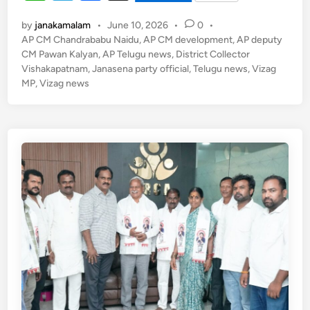
h
el
a
స్టీ
p
o
ల్
by
janakamalam
•
June 10, 2026
•
0
•
at
e
c
k
ప్లాం
AP CM Chandrababu Naidu
,
AP CM development
,
AP deputy
s
gr
e
CM Pawan Kalyan
,
AP Telugu news
ట్
,
District Collector
Vishakapatnam
,
Janasena party official
,
Telugu news
,
Vizag
A
a
b
అ
MP
,
Vizag news
గ్ని
p
m
o
ప్ర
p
o
మా
k
దం
:
బా
ధి
తు
ల
కు
అం
డ
గా
ఉం