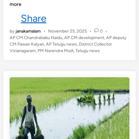
అ
more
ర్హు
Share
లం
ద
by
janakamalam
•
November 25, 2025
•
0
•
రి
AP CM Chandrababu Naidu
,
AP CM development
,
AP deputy
కీ
CM Pawan Kalyan
,
AP Telugu news
,
District Collector
ప
Vizianagaram
,
PM Narendra Modi
,
Telugu news
క్కా
ఇ
ల్లు
*
న
వం
బ
ర్
3
0
లో
గా