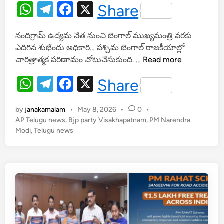
n
W
T
F
X
Share
h
el
a
నందిగ్రామ్ ఉద్యమ నేత నుంచి బెంగాల్ ముఖ్యమంత్రి వరకు
at
e
c
ఎదిగిన శుభేందు అధికారి… పశ్చిమ బెంగాల్ రాజకీయాల్లో
s
gr
e
ప
చారిత్రాత్మక పరిణామం చోటుచేసుకుంది. …
Read more
A
a
b
శ్చి
W
T
F
X
Share
మ
p
m
o
h
el
a
బెం
p
o
గా
by
janakamalam
•
May 8, 2026
•
0
•
at
e
c
k
ల్
AP Telugu news
,
Bjp party Visakhapatnam
,
PM Narendra
s
gr
e
Modi
,
Telugu news
కొ
A
a
b
త్త
ము
p
m
o
ఖ్య
p
o
మం
k
త్రి
గా
శు