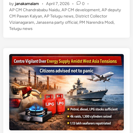
p
o
ఘ
by
janakamalam
•
April 7, 2026
•
0
•
at
e
c
k
ర్
AP CM Chandrababu Naidu
,
AP CM development
,
AP deputy
s
gr
e
CM Pawan Kalyan
,
AP Telugu news
ప
,
District Collector
Vizianagaram
,
Janasena party official
,
PM Narendra Modi
,
A
a
b
థ
Telugu news
కం
p
m
o
ప్రా
p
o
రం
k
భం
–
ఎ
స్సీ
,
ఎ
స్టీ
ల
కు
ఉ
చి
త