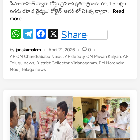
పీఎం-రాహత్ ద్వారా రోడ్డు ప్రమాద క్షతగాత్రులకు రూ. 1.5 లక్షల
at
e
c
రో
నగదు రహిత వైద్యం,’ గోల్డెన్’ అవర్ లో చికిత్స ద్వారా …
Read
s
gr
e
డ్డు
more
A
a
b
ప్ర
W
T
F
X
Share
మా
p
m
o
h
el
a
ద
p
o
క్ష
by
janakamalam
•
April 21, 2026
•
0
•
at
e
c
k
త
AP CM Chandrababu Naidu
,
AP deputy CM Pawan Kalyan
,
AP
s
gr
e
Telugu news
,
District Collector Vizianagaram
,
PM Narendra
గా
Modi
,
Telugu news
A
a
b
త్రు
ల
p
m
o
కు
p
o
పీ
k
.
ఎం
-
రా
హ
త్