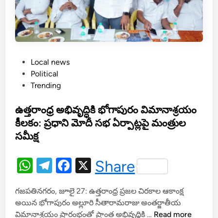
P
Local news
o
Political
s
Trending
t
e
ఉత్తరాంధ్ర అభివృద్ధికి భోగాపురం విమానాశ్రయం
d
కీలకం: ప్రధాని మోదీ సభ ఏర్పాట్లపై మంత్రుల
i
సమీక్ష
n
W
T
F
X
Share
h
el
a
గజపతినగరం, జూలై 27: ఉత్తరాంధ్ర ప్రజల చిరకాల ఆకాంక్ష
at
e
c
అయిన భోగాపురం అల్లూరి సీతారామరాజు అంతర్జాతీయ
s
gr
e
ఉ
విమానాశ్రయం ప్రారంభంతో ప్రాంత అభివృద్ధికి …
Read more