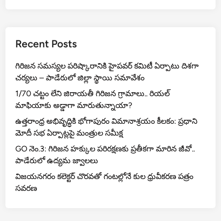
a
g
a
r
Recent Posts
a
m
గిరిజన సమస్యల పరిష్కారానికి హైపవర్ కమిటీ ఏర్పాటు దిశగా
:
చర్యలు – పాడేరులో జిల్లా స్థాయి సమావేశం
పి
1/70 చట్టం లేని జిరాయతీ గిరిజన గ్రామాలు.. రియల్
.
మాఫియాకు అడ్డాగా మారుతున్నాయా?
ఎం
.
ఉత్తరాంధ్ర అభివృద్ధికి భోగాపురం విమానాశ్రయం కీలకం: ప్రధాని
య
మోదీ సభ ఏర్పాట్లపై మంత్రుల సమీక్ష
శ
GO నెం.3: గిరిజన హక్కుల పరిరక్షణకు ప్రతీకగా మారిన జీవో..
స్వి
పాడేరులో ఉద్యమ జ్వాలలు
ఉ
విజయనగరం కలెక్టర్ చొరవతో గంటల్లోనే కుల ధ్రువీకరణ పత్రం
ప
సవరణ
కా
ర
వే