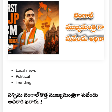
k
పే
రు
మా
ర్పు
పై
ఉ
ద్రి
క్త
త
లు
.
P
Local news
.
o
Political
!
s
Trending
t
e
పశ్చిమ బెంగాల్ కొత్త ముఖ్యమంత్రిగా శుభేందు
d
అధికారి ఖరారు..!
i