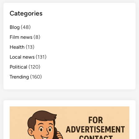
త
నా
Categories
ల
కు
Blog
(48)
ద
Film news
(8)
ర
Health
(13)
ఖా
స్తు
Local news
(131)
ల
Political
(120)
ఆ
Trending
(160)
హ్వా
నం