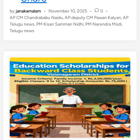
స్
ది
.
by
janakamalam
•
November 10, 2025
•
0
•
ట్ట
రాం
AP CM Chandrababu Naidu
,
AP deputy CM Pawan Kalyan
,
AP
మై
సుం
Telugu news
,
PM Kisan Samman Nidhi
,
PM Narendra Modi
,
న
Telugu news
ద
ప
ర్
రి
రె
శీ
డ్డి
ల
న
–
పీ
ఎం
కి
సా
న్
నుం
చి
3