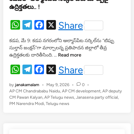
d
దా
ఉద్రిక్తతలు.. !
i
?
n
W
T
F
X
Share
h
el
a
కడప, మే 9: కడప నగరంలోని ఆల్మాస్‌పేట సర్కిల్‌ను “టిప్పు
at
e
c
సుల్తాన్ జంక్షన్”గా మార్చాలన్న ప్రతిపాదన జిల్లాలో తీవ్ర
s
gr
e
క
ఉద్రిక్తతలకు దారితీసింది. …
Read more
A
a
b
డ
W
T
F
X
Share
ప
p
m
o
h
el
a
లో
p
o
ఆ
by
janakamalam
•
May 9, 2026
•
0
•
at
e
c
k
ల్మా
AP CM Chandrababu Naidu
,
AP CM development
,
AP deputy
s
gr
e
CM Pawan Kalyan
,
AP Telugu news
స్‌
,
Janasena party official
,
PM Narendra Modi
,
Telugu news
A
a
b
పే
ట
p
m
o
స
p
o
ర్కి
ల్