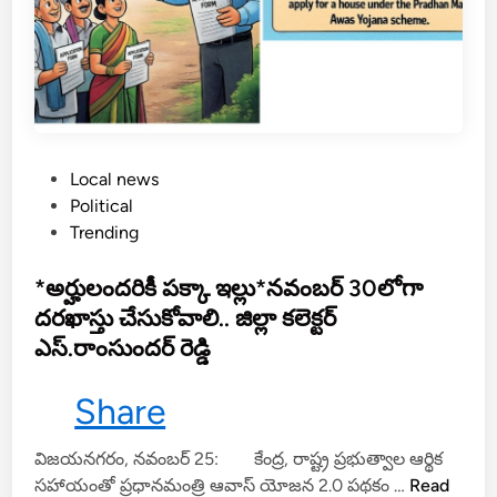
ర్చ
–
ఆం
దో
ళ
న
కు
P
Local news
పి
o
Political
లు
s
Trending
పు
t
ని
e
*అర్హులందరికీ పక్కా ఇల్లు*నవంబర్ 30లోగా
చ్చి
d
దరఖాస్తు చేసుకోవాలి.. జిల్లా కలెక్టర్
న
i
ఎస్.రాంసుందర్ రెడ్డి
కా
n
ర్మి
Share
క
సం
ఘా
​విజయనగరం, నవంబర్ 25: కేంద్ర, రాష్ట్ర ప్రభుత్వాల ఆర్థిక
*
లు
సహాయంతో ప్రధానమంత్రి ఆవాస్ యోజన 2.0 పథకం …
Read