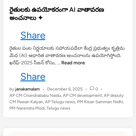
t
e
రైతులకు ఉపయోకరంగా AI వాతావరణ
d
అంచనాలు ✦
i
n
Share
రైతుల పంట నిర్ణయాలకు సహాయపడేలా కేంద్ర ప్రభుత్వం కృత్రిమ
మేధ (AI) ఆధారిత వాతావరణ అంచనాలను ఉపయోగిస్తోంది.
రై
ఖరీఫ్-2025 సీజన్ కోసం, …
Read more
తు
Share
ల
కు
by
janakamalam
•
December 6, 2025
•
0
•
ఉ
AP CM Chandrababu Naidu
,
AP CM development
,
AP deputy
ప
CM Pawan Kalyan
,
AP Telugu news
,
PM Kisan Samman Nidhi
,
యో
PM Narendra Modi
,
Telugu news
క
రం
గా
A