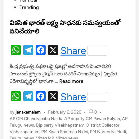
త్తం
t
Trending
–
e
ప్ర
d
వికసిత భారత్ లక్ష్య సాధనకు సమన్వయంతో
జ
i
లు
పనిచేయాలి
n
భ
య
W
T
F
X
Share
ప
h
el
a
డ
కేంద్ర ప్రభుత్వ పథకాలపై ప్రజల్లో అవగాహన పెంచాలి20
at
e
c
వ
పాయింట్ ప్రోగ్రాం చైర్మన్ లంక దినకర్ విశాఖపట్నం | ఫిబ్రవరి
ద్ద
s
gr
e
వి
6దేశాభివృద్ధిలో భాగంగా …
Read more
ని
A
a
b
క
సూ
W
T
F
X
Share
సి
p
m
o
చ
h
el
a
త
న
p
o
భా
by
janakamalam
•
February 6, 2026
•
0
•
at
e
c
k
ర
AP CM Chandrababu Naidu
,
AP deputy CM Pawan Kalyan
,
AP
s
gr
e
Telugu news
,
Bjp party Visakhapatnam
త్
,
District Collector
Vishakapatnam
,
PM Kisan Samman Nidhi
,
PM Narendra Modi
,
A
a
b
ల
Telugu news
,
Vizag MP
,
Vizag news