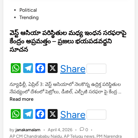
సౌ
P
Political
ర
o
Trending
వి
s
ద్యు
t
వెస్ట్ ఆసియా పరిస్థితుల మధ్య ఇంధన సరఫరాపై
త్
e
కేంద్రం అప్రమత్తం – ప్రజలు భయపడవద్దని
d
సూచన
i
n
W
T
F
X
Share
h
el
a
న్యూఢిల్లీ, ఏప్రిల్ 3: వెస్ట్ ఆసియాలో నెలకొన్న ఉద్రిక్త పరిస్థితుల
at
e
c
వె
నేపథ్యంలో దేశంలో పెట్రోలు, డీజిల్, ఎల్పీజీ సరఫరా పై కేంద్ర …
s
gr
e
స్ట్
Read more
A
a
b
ఆ
W
T
F
X
Share
సి
p
m
o
h
el
a
యా
p
o
ప
by
janakamalam
•
April 4, 2026
•
0
•
at
e
c
k
రి
AP CM Chandrababu Naidu
,
AP Telugu news
,
PM Narendra