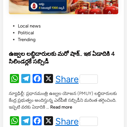
కం
:
ప్ర
P
Local news
ధా
o
Political
ని
s
Trending
మో
t
దీ
e
ఉజ్వల లబ్ధిదారులకు మరో షాక్.. ఇక ఏడాదికి 4
స
d
సిలిండర్లకే సబ్సిడీ
భ
i
ఏ
n
ర్పా
W
T
F
X
Share
ట్ల
h
el
a
పై
న్యూఢిల్లీ: ప్రధానమంత్రి ఉజ్వల యోజన (PMUY) లబ్ధిదారులకు
at
e
c
మం
కేంద్ర ప్రభుత్వం అందిస్తున్న ఎల్‌పీజీ సబ్సిడీని మరింత తగ్గించింది.
త్రు
s
gr
e
ఉ
ఇప్పటి వరకు ఏడాదికి …
Read more
ల
A
a
b
జ్వ
స
W
T
F
X
Share
ల
p
m
o
మీ