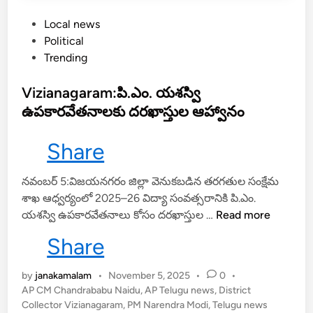
5
ల
P
Local news
క్ష
o
Political
ల
s
Trending
మం
t
ది
e
Vizianagaram:పి.ఎం. యశస్వి
తొ
d
ఉపకారవేతనాలకు దరఖాస్తుల ఆహ్వానం
ల
i
గిం
n
Share
పు
నవంబర్ 5:విజయనగరం జిల్లా వెనుకబడిన తరగతుల సంక్షేమ
శాఖ ఆధ్వర్యంలో 2025–26 విద్యా సంవత్సరానికి పి.ఎం.
V
యశస్వి ఉపకారవేతనాలు కోసం దరఖాస్తుల …
Read more
i
Share
z
i
by
janakamalam
•
November 5, 2025
•
0
•
a
AP CM Chandrababu Naidu
,
AP Telugu news
,
District
n
Collector Vizianagaram
,
PM Narendra Modi
,
Telugu news