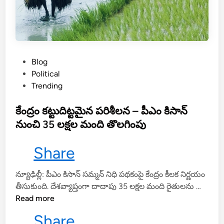
ద
ర
ఖా
స్తు
చే
P
Blog
సు
o
Political
కో
s
Trending
వా
t
లి
e
కేంద్రం కట్టుదిట్టమైన పరిశీలన – పీఎం కిసాన్
.
d
నుంచి 35 లక్షల మంది తొలగింపు
.
i
జి
n
Share
ల్లా
క
న్యూఢిల్లీ: పీఎం కిసాన్ సమ్మన్ నిధి పథకంపై కేంద్రం కీలక నిర్ణయం
లె
కేం
తీసుకుంది. దేశవ్యాప్తంగా దాదాపు 35 లక్షల మంది రైతులను …
క్ట
ద్రం
Read more
ర్
క
ఎ
Share
ట్టు