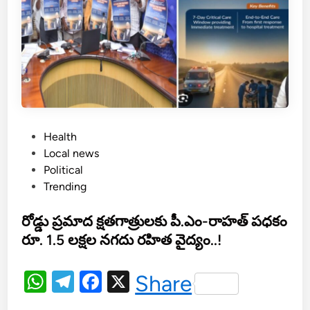
భేం
దు
అ
ధి
కా
రి
ఖ
రా
P
Health
రు
o
Local news
.
s
Political
.
t
Trending
!
e
d
రోడ్డు ప్రమాద క్షతగాత్రులకు పీ.ఎం-రాహత్ పధకం
i
రూ. 1.5 లక్షల నగదు రహిత వైద్యం..!
n
W
T
F
X
Share
h
el
a