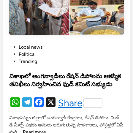
ప
ధ
కం
రూ
.
1
P
Local news
.
o
Political
5
s
Trending
ల
t
క్ష
e
విశాఖలో అంగన్వాడీలు రేషన్ డిపోలను ఆకస్మిక
ల
d
తనిఖీలు నిర్వహించిన ఫుడ్ కమిటీ సభ్యుడు
న
i
గ
n
దు
W
T
F
X
Share
ర
h
el
a
హి
విశాఖపట్నం జిల్లాలో అంగన్వాడీ కేంద్రాలు, రేషన్ డిపోలు, మిడ్
at
e
c
త
డే మీల్స్ పథకం అమలు జరుగుతున్న పాఠశాలలు, హాస్టళ్లలో ఏపీ
వై
s
gr
e
వి
ఫుడ్ …
Read more