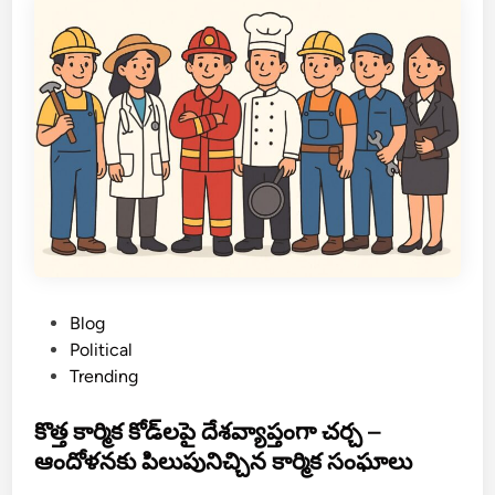
I
వా
తా
వ
ర
ణ
అం
చ
నా
లు
✦
P
Blog
o
Political
s
Trending
t
e
కొత్త కార్మిక కోడ్‌లపై దేశవ్యాప్తంగా చర్చ –
d
ఆందోళనకు పిలుపునిచ్చిన కార్మిక సంఘాలు
i