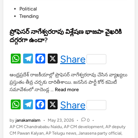
సి
P
Political
లిం
o
Trending
డ
s
ర్ల
t
ప్రోఫెసర్ నాగేశ్వరరావు విశ్లేషణ భాజపా వైఖరికి
కే
e
దగ్గరగా ఉందా?
స
d
బ్సి
i
డీ
W
T
F
X
Share
n
h
el
a
ఆంధ్రప్రదేశ్ రాజకీయాల్లో ప్రొఫెసర్ నాగేశ్వరరావు చేసిన వ్యాఖ్యలు
at
e
c
ప్రస్తుతం తీవ్ర చర్చకు దారితీశాయి. జనసేన పార్టీ కోర్ కమిటీ
s
gr
e
ప్రో
సమావేశంలో నాదెండ్ల …
Read more
A
a
b
ఫె
W
T
F
X
Share
స
p
m
o
h
el
a
ర్
p
o
నా
by
janakamalam
•
May 23, 2026
•
0
•
at
e
c
k
గే
AP CM Chandrababu Naidu
,
AP CM development
,
AP deputy
s
gr
e
CM Pawan Kalyan
,
AP Telugu news
శ్వ
,
Janasena party official
,