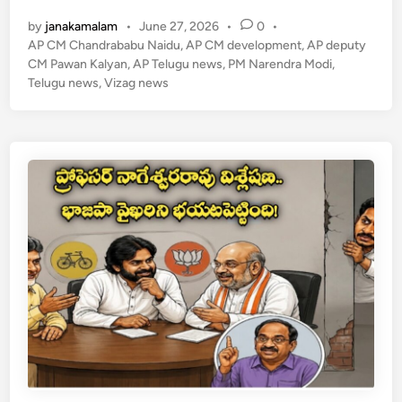
h
el
a
ల
క్ష
p
o
బ్ధి
by
janakamalam
•
June 27, 2026
•
0
•
at
e
c
k
దా
AP CM Chandrababu Naidu
,
AP CM development
,
AP deputy
s
gr
e
CM Pawan Kalyan
,
AP Telugu news
రు
,
PM Narendra Modi
,
Telugu news
,
Vizag news
A
a
b
ల
కు
p
m
o
మ
p
o
రో
k
షా
క్
.
.
ఇ
క
ఏ
డా
ది
కి
4