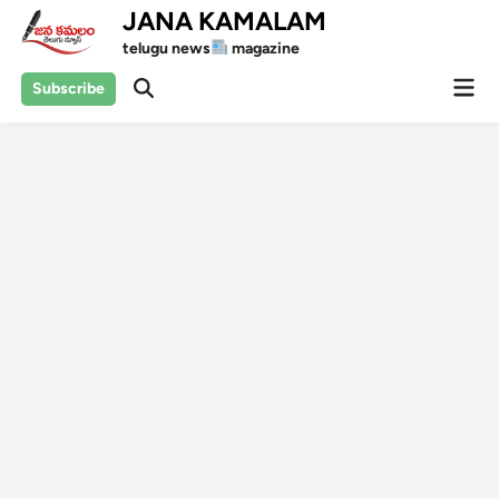
Skip
JANA KAMALAM
to
telugu news
magazine
content
Mai
Subscribe
Open
Men
Search