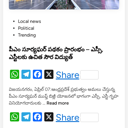
క
త
ని
P
Local news
ఖీ
o
Political
లు
s
Trending
ని
t
ర్వ
e
పీఎం సూర్యఘర్ పథకం ప్రారంభం – ఎస్సీ,
హిం
d
చి
ఎస్టీలకు ఉచిత సౌర విద్యుత్
i
న
n
ఫు
W
T
F
X
Share
డ్
h
el
a
క
విజయనగరం, ఏప్రిల్ 07:ఆంధ్రప్రదేశ్ ప్రభుత్వం అమలు చేస్తున్న
at
e
c
మి
పీఎం సూర్యఘర్ ముఫ్త్ బిజ్లీ యోజనలో భాగంగా ఎస్సీ, ఎస్టీ గృహ
టీ
s
gr
e
పీ
వినియోగదారులకు …
Read more
స
A
a
b
ఎం
భ్యు
W
T
F
X
Share
సూ
p
m
o
డు
h
el
a
ర్య