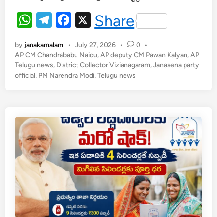
A
a
b
త్త
W
T
F
X
Share
రాం
p
m
o
h
el
a
ధ్ర
p
o
అ
by
janakamalam
•
July 27, 2026
•
0
•
at
e
c
k
భి
AP CM Chandrababu Naidu
,
AP deputy CM Pawan Kalyan
,
AP
s
gr
e
Telugu news
,
District Collector Vizianagaram
,
వృ
Janasena party
official
,
PM Narendra Modi
,
Telugu news
A
a
b
ద్ధి
కి
p
m
o
భో
p
o
గా
k
పు
రం
వి
మా
నా
శ్ర
యం
కీ
ల