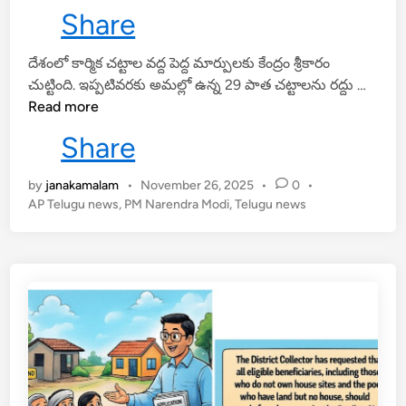
n
Share
దేశంలో కార్మిక చట్టాల వద్ద పెద్ద మార్పులకు కేంద్రం శ్రీకారం
కొ
చుట్టింది. ఇప్పటివరకు అమల్లో ఉన్న 29 పాత చట్టాలను రద్దు …
త్త
Read more
కా
Share
ర్మి
క
by
janakamalam
•
November 26, 2025
•
0
•
కో
AP Telugu news
,
PM Narendra Modi
,
Telugu news
డ్‌
ల
పై
దే
శ
వ్యా
ప్తం
గా
చ