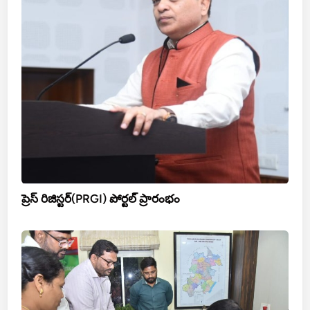
ప్రెస్ రిజిస్టర్(PRGI) పోర్టల్ ప్రారంభం