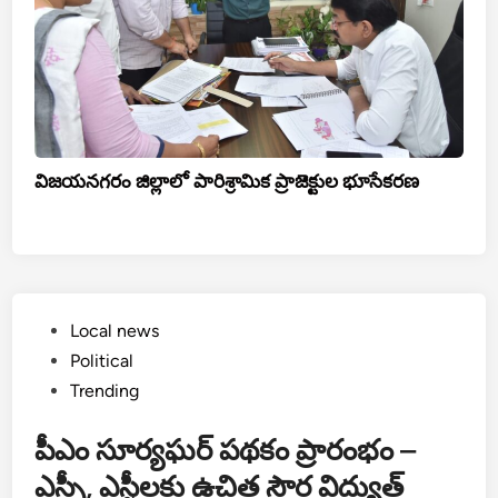
విజయనగరం జిల్లాలో పారిశ్రామిక ప్రాజెక్టుల భూసేకరణ
Posted
Local news
in
Political
Trending
పీఎం సూర్యఘర్ పథకం ప్రారంభం –
ఎస్సీ, ఎస్టీలకు ఉచిత సౌర విద్యుత్