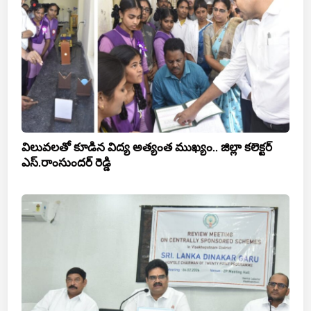
విలువలతో కూడిన విద్య అత్యంత ముఖ్యం.. జిల్లా కలెక్టర్
ఎస్.రాంసుందర్ రెడ్డి