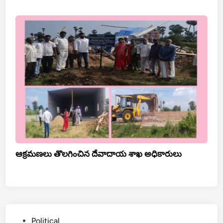
ఆక్రమణలు తొలగించిన దేవాదాయ శాఖ అధికారులు
Posted
Political