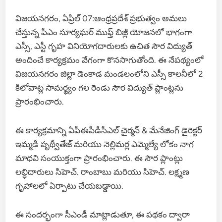
విజయనగరం, ఏప్రిల్ 07:ఆంధ్రప్రదేశ్ ప్రభుత్వం అమలు
చేస్తున్న పీఎం సూర్యఘర్ ముఫ్త్ బిజ్లీ యోజనలో భాగంగా
ఎస్సీ, ఎస్టీ గృహ వినియోగదారులకు ఉచిత సౌర విద్యుత్
అందించే కార్యక్రమం వేగంగా కొనసాగుతోంది. ఈ నేపథ్యంలో
విజయనగరం జిల్లా డెంకాడ మండలంలోని ఎస్సీ కాలనీలో 2
కిలోవాట్ల సామర్థ్యం గల రెండు సౌర విద్యుత్ ప్లాంట్లను
ప్రారంభించారు.
ఈ కార్యక్రమాన్ని ఏపీఈపీడీసీఎల్ చైర్మన్ & మేనేజింగ్ డైరెక్టర్
ఇమ్మడి పృథ్వీతేజ్ మరియు నెల్లిమర్ల ఎమ్మెల్యే లోకం నాగ
మాధవి సంయుక్తంగా ప్రారంభించారు. ఈ సౌర ప్లాంట్లు
లబ్ధిదారులు సిహెచ్. రాంబాబు మరియు సిహెచ్. లక్ష్మణ
గృహాలలో ఏర్పాటు చేయబడ్డాయి.
ఈ సందర్భంగా సీఎండీ మాట్లాడుతూ, ఈ పథకం ద్వారా