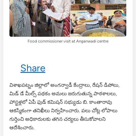
Food commissioner visit at Anganwadi centre
Share
విశాఖపట్నం జిల్లాలో అంగన్వాడీ కేంద్రాలు, రేషన్ డిపోలు,
మిడ్ డే మీల్స్ పథకం అమలు జరుగుతున్న పాఠశాలలు,
హాస్టళ్లలో ఏపీ ఫుడ్ కమిషన్ సభ్యుడు బి. కాంతారావు
ఆకస్మికంగా తనిఖీలు నిర్వహించారు. పలు చోట్ల లోపాలు
గుర్తించి అధికారులకు తగిన చర్యలు తీసుకోవాలని
ఆదేశించారు.