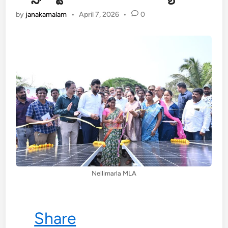
by
janakamalam
•
April 7, 2026
•
0
Nellimarla MLA
Share