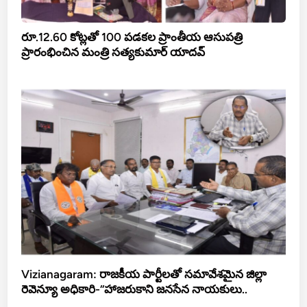
రూ.12.60 కోట్లతో 100 పడకల ప్రాంతీయ ఆసుపత్రి
ప్రారంభించిన మంత్రి సత్యకుమార్ యాదవ్
Vizianagaram: రాజకీయ పార్టీలతో సమావేశమైన జిల్లా
రెవెన్యూ అధికారి-“హాజరుకాని జనసేన నాయకులు..