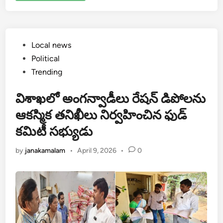
Posted
Local news
in
Political
Trending
విశాఖలో అంగన్వాడీలు రేషన్ డిపోలను
ఆకస్మిక తనిఖీలు నిర్వహించిన ఫుడ్
కమిటీ సభ్యుడు
by
janakamalam
•
April 9, 2026
•
0