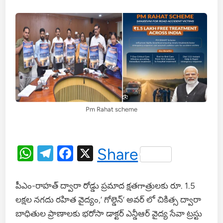
Pm Rahat scheme
WhatsApp
Telegram
Facebook
X
Share
పీఎం-రాహత్ ద్వారా రోడ్డు ప్రమాద క్షతగాత్రులకు రూ. 1.5
లక్షల నగదు రహిత వైద్యం,’ గోల్డెన్’ అవర్ లో చికిత్స ద్వారా
బాధితుల ప్రాణాలకు భరోసా డాక్ట‌ర్ ఎన్డీఆర్ వైద్య సేవా ట్ర‌స్టు