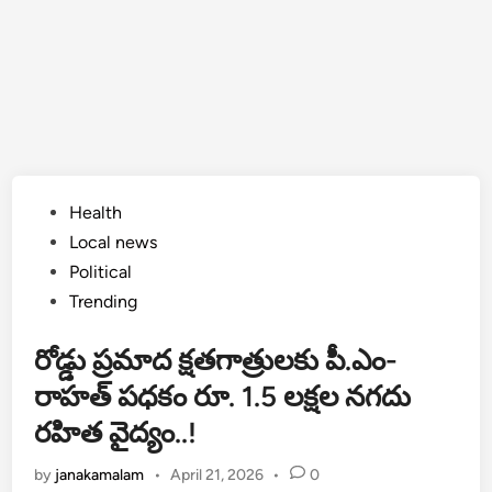
Posted
Health
in
Local news
Political
Trending
రోడ్డు ప్రమాద క్షతగాత్రులకు పీ.ఎం-
రాహత్ పధకం రూ. 1.5 లక్షల నగదు
రహిత వైద్యం..!
by
janakamalam
•
April 21, 2026
•
0