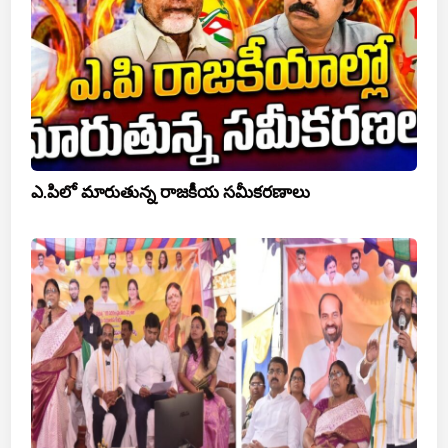
ఎ.పిలో మారుతున్న రాజకీయ సమీకరణాలు