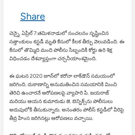
Share
చెన్నై, ఏప్రిల్ 7:తమిళనాడులో సంచలనం సృష్టించిన
సత్తాంకులం కస్టడీ మృతి కేసులో కీలక తీర్పు వెలువడింది. ఈ
కేసులో తొమ్మిది మంది పోలీసు సిబ్బందికి కోర్టు ఉరి శిక్ష
విధించడం దేశవ్యాప్తంగా చర్చనీయాంశమైంది.
ఈ ఘటన 2020 జూన్‌లో కరోనా లాక్‌డౌన్ సమయంలో
జరిగింది. దుకాణాన్ని అనుమతించిన సమయానికి మించి
తెరిచి ఉంచారనే ఆరోపణలపై వ్యాపారి పి. జయరాజ్
మరియు ఆయన కుమారుడు జె. బెన్నిక్స్‌ను పోలీసులు
అదుపులోకి తీసుకున్నారు. అనంతరం పోలీస్ కస్టడీలో వీరిపై
తీవ్ర హింస జరిగినట్లు ఆరోపణలు వచ్చాయి.