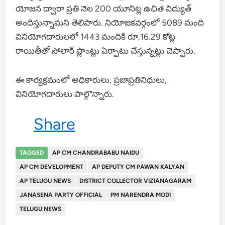
యోజన ద్వారా ప్రతి నెల 200 యూనిట్ల ఉచిత విద్యుత్
అందిస్తున్నామని తెలిపారు. నియోజకవర్గంలో 5089 మంది
వినియోగదారులలో 1443 మందికి రూ.16.29 కోట్ల
రాయితీతో సోలార్ ప్లాంట్లు ఏర్పాటు చేస్తున్నట్లు చెప్పారు.
ఈ కార్యక్రమంలో అధికారులు, ప్రజాప్రతినిధులు,
వినియోగదారులు పాల్గొన్నారు.
Share
TAGGED
AP CM CHANDRABABU NAIDU
AP CM DEVELOPMENT
AP DEPUTY CM PAWAN KALYAN
AP TELUGU NEWS
DISTRICT COLLECTOR VIZIANAGARAM
JANASENA PARTY OFFICIAL
PM NARENDRA MODI
TELUGU NEWS