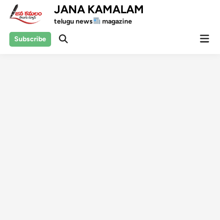
Skip
JANA KAMALAM
to
telugu news
magazine
content
Mai
Subscribe
Open
Men
Search