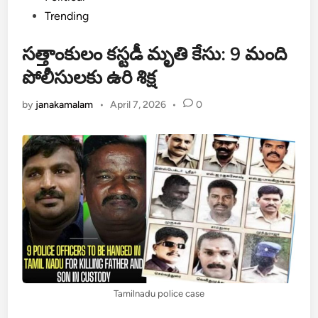
in
Trending
సత్తాంకులం కస్టడీ మృతి కేసు: 9 మంది
పోలీసులకు ఉరి శిక్ష
by
janakamalam
•
April 7, 2026
•
0
Tamilnadu police case