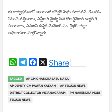
ఈ కార్యక్రమంలో జాయింట్ కలెక్టర్ సేధు మాధవన్, డిఆర్ఓ
సిహెచ్ సత్తిబాబు, ఎన్టీఆర్ వైద్య సేవ కోఆర్డినేటర్ డాక్టర్ కె.
సాయిరాం, ఎన్ఐసి డిస్టిక్ మేనేజర్ ఎం. శ్రీధర్, జిల్లా
అధికారులు పాల్గొన్నారు.
WhatsApp
Telegram
Facebook
X
Share
TAGGED
AP CM CHANDRABABU NAIDU
AP DEPUTY CM PAWAN KALYAN
AP TELUGU NEWS
DISTRICT COLLECTOR VIZIANAGARAM
PM NARENDRA MODI
TELUGU NEWS