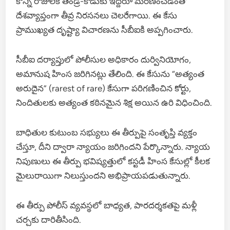
కొన్ని రోజులకే తండ్రి-కొడుకు ఇద్దరూ మరణించడంతో
దేశవ్యాప్తంగా తీవ్ర నిరసనలు చెలరేగాయి. ఈ కేసు
ప్రాముఖ్యత దృష్ట్యా విచారణను సీబీఐకి అప్పగించారు.
సీబీఐ దర్యాప్తులో పోలీసుల అధికారం దుర్వినియోగం,
అమానుష హింస జరిగినట్లు తేలింది. ఈ కేసును “అత్యంత
అరుదైన” (rarest of rare) కేసుగా పరిగణించిన కోర్టు,
నిందితులకు అత్యంత కఠినమైన శిక్ష అయిన ఉరి విధించింది.
బాధితుల కుటుంబ సభ్యులు ఈ తీర్పుపై సంతృప్తి వ్యక్తం
చేస్తూ, దీని ద్వారా న్యాయం జరిగిందని పేర్కొన్నారు. న్యాయ
నిపుణులు ఈ తీర్పు భవిష్యత్తులో కస్టడీ హింస కేసుల్లో కీలక
మైలురాయిగా నిలుస్తుందని అభిప్రాయపడుతున్నారు.
ఈ తీర్పు పోలీస్ వ్యవస్థలో బాధ్యత, పారదర్శకతపై మళ్లీ
చర్చకు దారితీసింది.