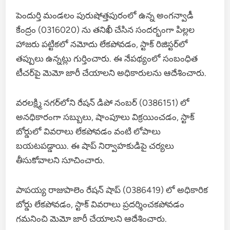
పెందుర్తి మండలం పురుషోత్తపురంలో ఉన్న అంగన్వాడీ
కేంద్రం (0316020) ను తనిఖీ చేసిన సందర్భంగా పిల్లల
హాజరు పట్టికలో నమోదు లేకపోవడం, స్టాక్ రిజిస్టర్‌లో
తప్పులు ఉన్నట్లు గుర్తించారు. ఈ నేపథ్యంలో సంబంధిత
టీచర్‌పై మెమో జారీ చేయాలని అధికారులను ఆదేశించారు.
వరలక్ష్మి నగర్‌లోని రేషన్ డిపో నంబర్ (0386151) లో
అనధికారంగా సబ్బులు, షాంపూలు విక్రయించడం, స్టాక్
బోర్డులో వివరాలు లేకపోవడం వంటి లోపాలు
బయటపడ్డాయి. ఈ షాప్ నిర్వాహకుడిపై చర్యలు
తీసుకోవాలని సూచించారు.
పాపయ్య రాజుపాలెం రేషన్ షాప్ (0386419) లో అధికారిక
బోర్డు లేకపోవడం, స్టాక్ వివరాలు ప్రదర్శించకపోవడం
గమనించి మెమో జారీ చేయాలని ఆదేశించారు.