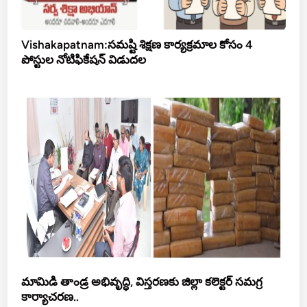
Vishakapatnam:సమష్టి శిక్షణ కార్యక్రమాల కోసం 4
పోస్టుల నోటిఫికేషన్ విడుదల
మామిడి తాండ్ర అభివృద్ధి, విస్తరణకు జిల్లా కలెక్టర్ సమగ్ర
కార్యాచరణ..