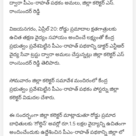
ద్వారా పీఎం-రాహ‌త్ ప‌థ‌కం అమ‌లు, జిల్లా కలెక్టర్ ఎస్.
రాంసుందర్ రెడ్డి
విజయనగరం, ఏప్రిల్ 20: రోడ్డు ప్రమాదాల క్షతగాత్రులకు
ఉచిత తక్షణ వైద్యం సహాయం అందించే లక్ష్యంతో కేంద్ర
ప్రభుత్వం ప్రవేశపెట్టిన పీఎం-రాహత్ పథకాన్ని డాక్టర్ ఎన్టీఆర్
వైద్య సేవా ట్రస్టు ద్వారా అమలు చేస్తున్నట్లు జిల్లా కలెక్టర్ ఎస్
రాంసుందర్ రెడ్డి తెలిపారు.
సోమవారం జిల్లా కలెక్టర్ సమావేశ మందిరంలో కేంద్ర
ప్రభుత్వం ప్రవేశపెట్టిన పీఎం-రాహత్ పథకం పోస్టర్ను జిల్లా
కలెక్టర్ విడుదల చేశారు.
ఈ సందర్భంగా జిల్లా కలెక్టర్ మాట్లాడుతూ రోడ్డు ప్రమాద
బాధితులకు ‘గోల్డెన్’ అవర్లో రూ.1.5 లక్షల వైద్యాన్ని ఉచితంగా
అందించేందుకు ఉద్దేశించిన పీఎం-రాహత్ పథకాన్ని జిల్లా లో