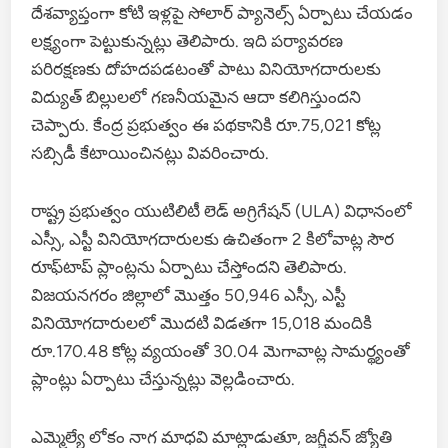
దేశవ్యాప్తంగా కోటి ఇళ్లపై సోలార్ ప్యానెల్స్ ఏర్పాటు చేయడం
లక్ష్యంగా పెట్టుకున్నట్లు తెలిపారు. ఇది పర్యావరణ
పరిరక్షణకు దోహదపడటంతో పాటు వినియోగదారులకు
విద్యుత్ బిల్లులలో గణనీయమైన ఆదా కలిగిస్తుందని
చెప్పారు. కేంద్ర ప్రభుత్వం ఈ పథకానికి రూ.75,021 కోట్ల
సబ్సిడీ కేటాయించినట్లు వివరించారు.
రాష్ట్ర ప్రభుత్వం యుటిలిటీ లెడ్ అగ్రిగేషన్ (ULA) విధానంలో
ఎస్సీ, ఎస్టీ వినియోగదారులకు ఉచితంగా 2 కిలోవాట్ల సౌర
రూఫ్‌టాప్ ప్లాంట్లను ఏర్పాటు చేస్తోందని తెలిపారు.
విజయనగరం జిల్లాలో మొత్తం 50,946 ఎస్సీ, ఎస్టీ
వినియోగదారులలో మొదటి విడతగా 15,018 మందికి
రూ.170.48 కోట్ల వ్యయంతో 30.04 మెగావాట్ల సామర్థ్యంతో
ప్లాంట్లు ఏర్పాటు చేస్తున్నట్లు వెల్లడించారు.
ఎమ్మెల్యే లోకం నాగ మాధవి మాట్లాడుతూ, జగ్జీవన్ జ్యోతి