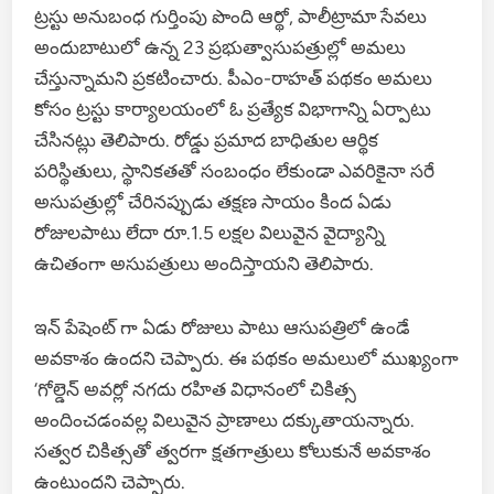
ట్రస్టు అనుబంధ గుర్తింపు పొంది ఆర్థో, పాలీట్రామా సేవలు
అందుబాటులో ఉన్న 23 ప్రభుత్వాసుపత్రుల్లో అమలు
చేస్తున్నామని ప్రకటించారు. పీఎం-రాహత్ పథకం అమలు
కోసం ట్రస్టు కార్యాలయంలో ఓ ప్రత్యేక విభాగాన్ని ఏర్పాటు
చేసినట్లు తెలిపారు. రోడ్డు ప్రమాద బాధితుల ఆర్థిక
పరిస్థితులు, స్థానికతతో సంబంధం లేకుండా ఎవరికైనా సరే
అసుపత్రుల్లో చేరినప్పుడు తక్షణ సాయం కింద ఏడు
రోజులపాటు లేదా రూ.1.5 లక్షల విలువైన వైద్యాన్ని
ఉచితంగా అసుపత్రులు అందిస్తాయని తెలిపారు.
ఇన్ పేషెంట్ గా ఏడు రోజులు పాటు ఆసుపత్రిలో ఉండే
అవకాశం ఉందని చెప్పారు. ఈ పథకం అమలులో ముఖ్యంగా
‘గోల్డెన్ అవర్లో నగదు రహిత విధానంలో చికిత్స
అందించడంవల్ల విలువైన ప్రాణాలు దక్కుతాయన్నారు.
సత్వర చికిత్సతో త్వరగా క్షతగాత్రులు కోలుకునే అవకాశం
ఉంటుందని చెప్పారు.