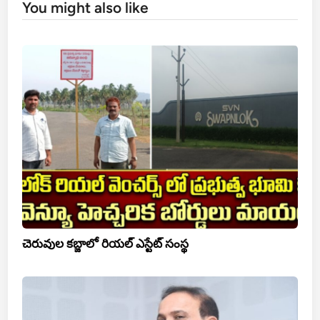
You might also like
చెరువుల కబ్జాలో రియల్ ఎస్టేట్ సంస్థ