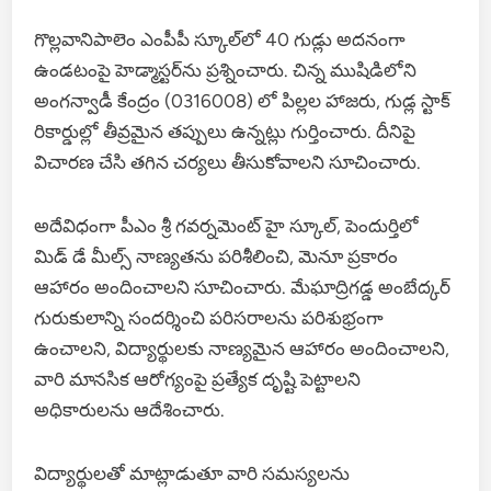
గొల్లవానిపాలెం ఎంపీపీ స్కూల్‌లో 40 గుడ్లు అదనంగా
ఉండటంపై హెడ్మాస్టర్‌ను ప్రశ్నించారు. చిన్న ముషిడిలోని
అంగన్వాడీ కేంద్రం (0316008) లో పిల్లల హాజరు, గుడ్ల స్టాక్
రికార్డుల్లో తీవ్రమైన తప్పులు ఉన్నట్లు గుర్తించారు. దీనిపై
విచారణ చేసి తగిన చర్యలు తీసుకోవాలని సూచించారు.
అదేవిధంగా పీఎం శ్రీ గవర్నమెంట్ హై స్కూల్, పెందుర్తిలో
మిడ్ డే మీల్స్ నాణ్యతను పరిశీలించి, మెనూ ప్రకారం
ఆహారం అందించాలని సూచించారు. మేఘాద్రిగడ్డ అంబేద్కర్
గురుకులాన్ని సందర్శించి పరిసరాలను పరిశుభ్రంగా
ఉంచాలని, విద్యార్థులకు నాణ్యమైన ఆహారం అందించాలని,
వారి మానసిక ఆరోగ్యంపై ప్రత్యేక దృష్టి పెట్టాలని
అధికారులను ఆదేశించారు.
విద్యార్థులతో మాట్లాడుతూ వారి సమస్యలను