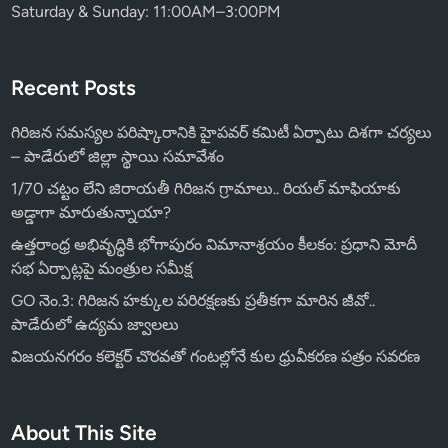
Saturday & Sunday: 11:00AM–3:00PM
Recent Posts
గిరిజన సమస్యల పరిష్కారానికి హైపవర్ కమిటీ ఏర్పాటు దిశగా చర్యలు
– పాడేరులో జిల్లా స్థాయి సమావేశం
1/70 చట్టం లేని జిరాయతీ గిరిజన గ్రామాలు.. రియల్ మాఫియాకు
అడ్డాగా మారుతున్నాయా?
ఉత్తరాంధ్ర అభివృద్ధికి భోగాపురం విమానాశ్రయం కీలకం: ప్రధాని మోదీ
సభ ఏర్పాట్లపై మంత్రుల సమీక్ష
GO నెం.3: గిరిజన హక్కుల పరిరక్షణకు ప్రతీకగా మారిన జీవో..
పాడేరులో ఉద్యమ జ్వాలలు
విజయనగరం కలెక్టర్ చొరవతో గంటల్లోనే కుల ధ్రువీకరణ పత్రం సవరణ
About This Site