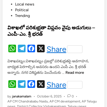
ల్
P
Local news
,
o
Political
డే
s
Trending
టా
t
సెం
e
విశాఖలో పరిశుభ్రతా విప్లవం వైపు అడుగులు –
ట
d
ఎంపీ-ఎం. శ్రీ భరత్
ర్
i
హ
n
బ్
W
T
F
X
Share
గా
h
el
a
మా
విశాఖపట్నం:విశాఖపట్నం ప్రజల్లో పరిశుభ్రతపై అవగాహన,
at
e
c
రు
బాధ్యత పెరగాల్సిన అవసరం ఉందని ఎంపీ ఎం. శ్రీ భరత్
తు
s
gr
e
వి
అన్నారు. నగర విశిష్ఠతను పెంచేందుకు …
Read more
న్న
A
a
b
శా
స్టీ
W
T
F
X
Share
ఖ
p
m
o
ల్
h
el
a
లో
సి
p
o
ప
by
janakamalam
•
October 6, 2025
•
0
•
at
e
c
టీ
k
రి
AP CM Chandrababu Naidu
,
AP CM development
,
AP Telugu
news
,
District Collector Vishakapatnam
శు
,
Telugu news
,