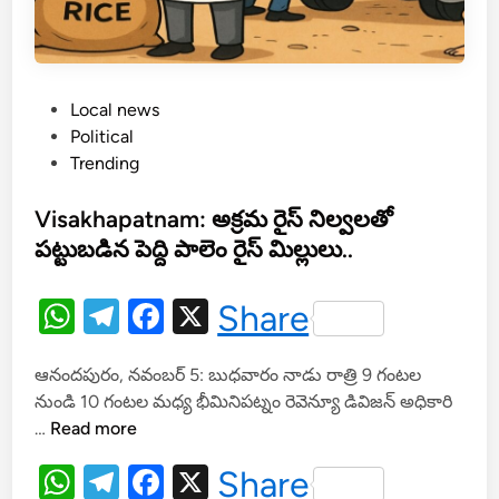
P
Local news
o
Political
s
Trending
t
e
Visakhapatnam: అక్రమ రైస్ నిల్వలతో
d
పట్టుబడిన పెద్ది పాలెం రైస్ మిల్లులు..
i
n
W
T
F
X
Share
h
el
a
ఆనందపురం, నవంబర్ 5: బుధవారం నాడు రాత్రి 9 గంటల
at
e
c
నుండి 10 గంటల మధ్య భీమినిపట్నం రెవెన్యూ డివిజన్ అధికారి
s
gr
e
V
…
Read more
A
a
b
i
W
T
F
X
Share
s
p
m
o