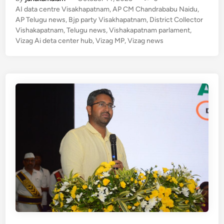
at
e
c
k
h
AI data centre Visakhapatnam
,
AP CM Chandrababu Naidu
,
s
gr
e
AP Telugu news
,
Bjp party Visakhapatnam
a
,
District Collector
Vishakapatnam
,
Telugu news
,
Vishakapatnam parlament
,
A
a
b
p
Vizag Ai deta center hub
,
Vizag MP
,
Vizag news
a
p
m
o
t
p
o
n
k
a
m
:
వి
శా
ఖ
ప
ట్నం
వై
పు
గూ
గు