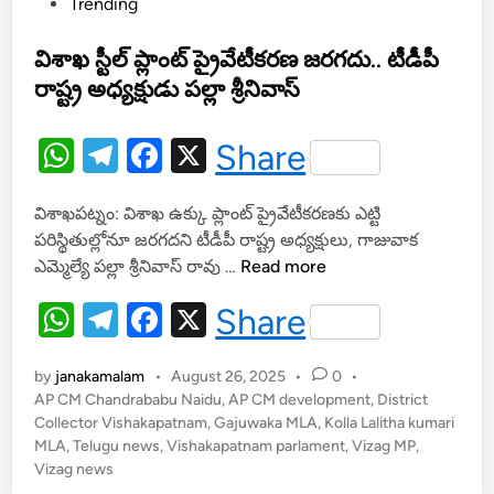
s
Trending
భ
t
ర
e
విశాఖ స్టీల్ ప్లాంట్ ప్రైవేటీకరణ జరగదు.. టీడీపీ
త్
d
రాష్ట్ర అధ్యక్షుడు పల్లా శ్రీనివాస్
i
n
W
T
F
X
Share
h
el
a
విశాఖపట్నం: విశాఖ ఉక్కు ప్లాంట్ ప్రైవేటీకరణకు ఎట్టి
at
e
c
పరిస్థితుల్లోనూ జరగదని టీడీపీ రాష్ట్ర అధ్యక్షులు, గాజువాక
s
gr
e
వి
ఎమ్మెల్యే పల్లా శ్రీనివాస్ రావు …
Read more
A
a
b
శా
W
T
F
X
Share
ఖ
p
m
o
h
el
a
స్టీ
p
o
ల్
by
janakamalam
•
August 26, 2025
•
0
•
at
e
c
k
ప్లాం
AP CM Chandrababu Naidu
,
AP CM development
,
District
s
gr
e
Collector Vishakapatnam
,
Gajuwaka MLA
ట్
,
Kolla Lalitha kumari
MLA
,
Telugu news
,
Vishakapatnam parlament
,
Vizag MP
,
A
a
b
ప్రై
Vizag news
వే