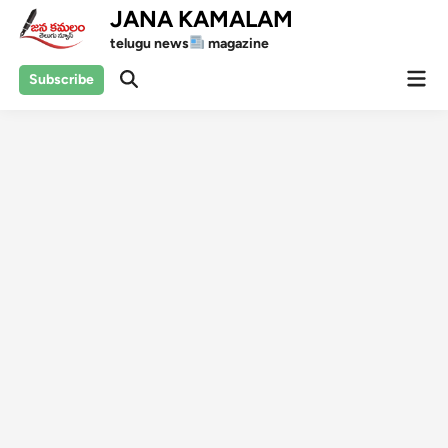
Skip
JANA KAMALAM
to
telugu news
magazine
content
Mai
Subscribe
Open
Men
Search