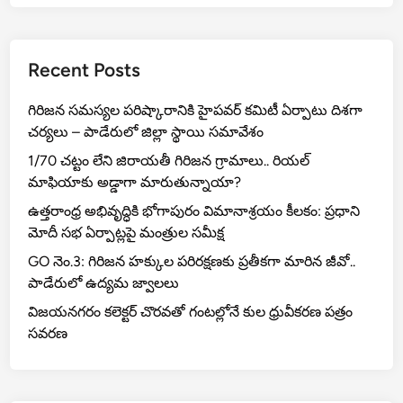
p
m
o
టీ
p
o
క
k
ర
Recent Posts
ణ
జ
గిరిజన సమస్యల పరిష్కారానికి హైపవర్ కమిటీ ఏర్పాటు దిశగా
ర
చర్యలు – పాడేరులో జిల్లా స్థాయి సమావేశం
గ
దు
1/70 చట్టం లేని జిరాయతీ గిరిజన గ్రామాలు.. రియల్
.
మాఫియాకు అడ్డాగా మారుతున్నాయా?
.
ఉత్తరాంధ్ర అభివృద్ధికి భోగాపురం విమానాశ్రయం కీలకం: ప్రధాని
టీ
మోదీ సభ ఏర్పాట్లపై మంత్రుల సమీక్ష
డీ
GO నెం.3: గిరిజన హక్కుల పరిరక్షణకు ప్రతీకగా మారిన జీవో..
పీ
పాడేరులో ఉద్యమ జ్వాలలు
రా
ష్ట్ర
విజయనగరం కలెక్టర్ చొరవతో గంటల్లోనే కుల ధ్రువీకరణ పత్రం
అ
సవరణ
ధ్య
క్షు
డు