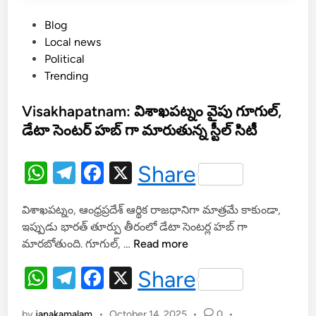
తో
P
Blog
ప
o
Local news
ట్టు
s
Political
బ
t
Trending
డి
e
న
d
Visakhapatnam: విశాఖపట్నం వైపు గూగుల్,
పె
i
డేటా సెంటర్ హబ్ గా మారుతున్న స్టీల్ సిటీ
ద్ది
n
పా
లెం
W
T
F
X
Share
రై
h
el
a
స్
విశాఖపట్నం, ఆంధ్రప్రదేశ్ ఆర్థిక రాజధానిగా మాత్రమే కాకుండా,
at
e
c
మి
ఇప్పుడు భారత్ తూర్పు తీరంలో డేటా సెంటర్ల హబ్ గా
ల్లు
s
gr
e
V
మారబోతుంది. గూగుల్, …
Read more
లు
A
a
b
i
.
W
T
F
X
Share
s
p
m
o
.
h
el
a
a
p
o
k
by
janakamalam
•
October 14, 2025
•
0
•