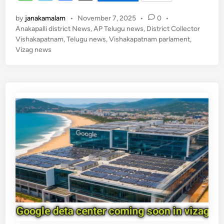
a
h
el
a
p
o
k
by
janakamalam
•
November 7, 2025
•
0
•
at
e
c
k
h
Anakapalli district News
,
AP Telugu news
,
District Collector
s
gr
e
Vishakapatnam
a
,
Telugu news
,
Vishakapatnam parlament
,
Vizag news
p
A
a
b
a
p
m
o
t
p
o
n
a
k
m
:
అ
క్ర
మ
రై
స్
ని
ల్వ
ల