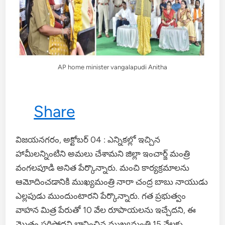
AP home minister vangalapudi Anitha
Share
విజయనగరం, అక్టోబర్ 04 : ఎన్నికల్లో ఇచ్చిన
హామీలన్నింటిని అమలు చేశామని జిల్లా ఇంచార్జ్ మంత్రి
వంగలపూడి అనిత పేర్కొన్నారు. మంచి కార్యక్రమాలను
ఆమోదించడానికి ముఖ్యమంత్రి నారా చంద్ర బాబు నాయుడు
ఎల్లపుడు ముందుంటారని పేర్కొన్నారు. గత ప్రభుత్వం
వాహన మిత్ర పేరుతో 10 వేల రూపాయలను ఇచ్చేదని, ఈ
మొత్తం సరిపోదని భావించిన ముఖ్యమంత్రి 15 వేలకు