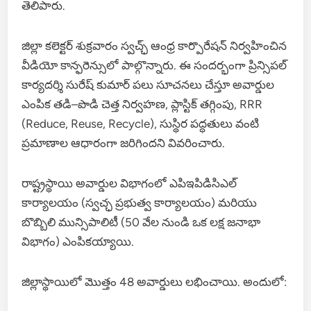
తెలిపారు.
జిల్లా కలెక్టర్ శుక్రవారం స్వచ్ఛ్ ఆంధ్ర కార్పొరేషన్ నిర్వహించిన
వీడియో కాన్ఫరెన్సులో పాల్గొన్నారు. ఈ సందర్భంగా ప్రిన్సిపల్
కార్యదర్శి సురేష్ కుమార్ పలు సూచనలు చేస్తూ అవార్డుల
ఎంపిక తడి–పొడి చెత్త నిర్వహణ, ప్లాస్టిక్ తగ్గింపు, RRR
(Reduce, Reuse, Recycle), సుస్థిర పద్ధతులు వంటి
ప్రమాణాల ఆధారంగా జరిగిందని వివరించారు.
రాష్ట్రస్థాయి అవార్డుల విభాగంలో ఎపిఇపిడిసిఎల్
కార్యాలయం (స్వచ్ఛ ప్రభుత్వ కార్యాలయం) మరియు
బొబ్బిలి మున్సిపాలిటీ (50 వేల నుండి ఒక లక్ష జనాభా
విభాగం) ఎంపికయ్యాయి.
జిల్లాస్థాయిలో మొత్తం 48 అవార్డులు లభించాయి. అందులో: