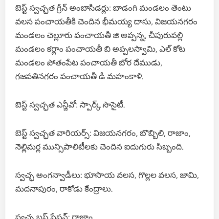
బెస్ట్ స్వచ్ఛత గ్రీన్ అంబాసిడర్లు: బాడంగి మండలం తెంటు
వలస పంచాయతీకి చెందిన భీమయ్య దాసు, విజయనగరం
మండలం చెల్లూరు పంచాయతీ జి అప్పన్న, చీపురుపల్లి
మండలం కర్లాం పంచాయతీ బి అప్పలస్వామి, ఎల్ కోట
మండలం పోతంపేట పంచాయతీ బోర దేముడు,
గజపతినగరం పంచాయతీ డి మహంకాళి.
బెస్ట్ స్వచ్ఛత ఎన్జీవో: స్పార్క్ సొసైటీ.
బెస్ట్ స్వచ్ఛత వారియర్స్: విజయనగరం, బొబ్బిలి, రాజాం,
నెల్లిమర్ల మున్సిపాలిటీలకు చెందిన ఐదుగురు సిబ్బంది.
స్వచ్ఛ అంగన్వాడీలు: భూసాయ వలస, గొల్లల వలస, జామి,
మదనాపురం, రాకోడు కేంద్రాలు.
స్వచ్ఛ బస్ స్టేషన్: రాజాం.