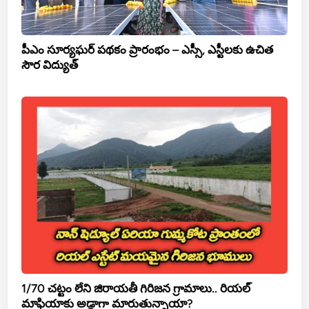
పీఎం సూర్యఘర్ పథకం ప్రారంభం – ఎస్సీ, ఎస్టీలకు ఉచిత
సౌర విద్యుత్
1/70 చట్టం లేని జిరాయతీ గిరిజన గ్రామాలు.. రియల్
మాఫియాకు అడ్డాగా మారుతున్నాయా?