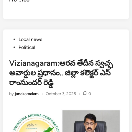
Posted
Local news
in
Political
Vizianagaram:ఆరవ తేదీన స్వచ్ఛ
అవార్డుల ప్రధానం.. జిల్లా కలెక్టర్ ఎస్
రాంసుందర్ రెడ్డి
by
janakamalam
•
October 3, 2025
•
0