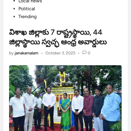
Posted
Local news
in
Political
Trending
విశాఖ జిల్లాకు 7 రాష్ట్రస్థాయి, 44
జిల్లాస్థాయి స్వచ్ఛ ఆంధ్ర అవార్డులు
by
janakamalam
•
October 3, 2025
•
0