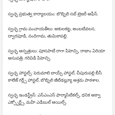
స్వచ్ఛ ప్రభుత్వ కార్యాలయం: బొబ్బిలి సబ్ ట్రెజరీ ఆఫీస్.
స్వచ్ఛ గ్రామ పంచాయతీలు: ఆకులకట్ట, అంబటివలస,
ద్వారపూడి, నందిగామ, తుమికాపల్లి.
స్వచ్ఛ ఆస్పత్రులు: పూసపాటి రాగా పిహెచ్సి, రాజాం ఏరియా
ఆసుపత్రి, గరివిడి పిహెచ్సి.
స్వచ్ఛ హాస్టల్స్: పెరుమాలి బాయ్స్ హాస్టల్, చీపురుపల్లి బీసీ
కాలేజ్ గర్ల్స్ హాస్టల్, బొబ్బిలి జీటిడబ్ల్యూ ఆశ్రమ పాఠశాల.
స్వచ్ఛ ఇండస్ట్రీస్: ఎస్ఎంఎస్ ఫార్మాసిటికల్స్, ధనిక ఆక్వా
ఎక్స్పోర్ట్స్, మహి ఎడిబుల్ ఆయిల్స్.