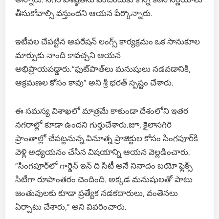
తీసుకోవాల్సి వస్తుందని ఆయన పేర్కొన్నారు.
ఇటీవల చేపట్టిన ఆపరేషన్ లంగ్స్ కార్యక్రమం ఒక సానుకూల
మార్పుకు నాంది కావచ్చని ఆయన
అభిప్రాయపడ్డారు.“ఫుట్‌పాత్‌లు మనుషులు నడవడానికి,
ఆక్రమణల కోసం కావు” అని శ్రీ భరత్ స్పష్టం చేశారు.
ఈ సమస్య విశాఖలో మాత్రమే కాకుండా దేశంలోని ఇతర
నగరాల్లో కూడా ఉందని గుర్తుచేశారు.జూ, కైలాసగిరి
ప్రాంతాల్లో చేపట్టనున్న వినూత్న ప్రాజెక్టుల కోసం సింగపూర్‌కి
వెళ్లి అధ్యయనం చేసిన విషయాన్ని ఆయన వెల్లడించారు.
“సింగపూర్‌లో గార్డెన్ ఇన్ ది సిటీ అనే నినాదం బయో ఫ్లెక్స్
సిటీగా రూపాంతరం చెందింది. అక్కడ మనుషులతో పాటు
జంతువులకు కూడా ప్రత్యేక నడకదారులు, వంతెనలు
ఏర్పాటు చేశారు,” అని వివరించారు.