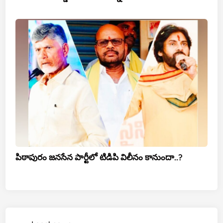
పిఠాపురం జనసేన పార్టీలో టిడిపి విలీనం కానుందా..?