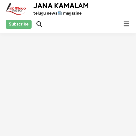
Skip
JANA KAMALAM
to
telugu news
magazine
content
Mai
Subscribe
Open
Men
Search