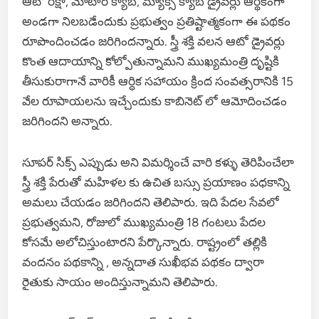
ఆటో రిక్షా, మోటార్ క్యాబ్, మ్యాక్సీ క్యాబ్ డ్రైవర్లు ఆర్థికంగా
అండగా నిలబడేందుకు ప్రభుత్వం ప్రతిష్టాత్మకంగా ఈ పథకం
రూపొందించడం జరిగిందన్నారు. స్త్రీ శక్తి వలన ఆటో డ్రైవర్లు
కొంత ఆదాయాన్ని కోల్పోతున్నామని ముఖ్యమంత్రి దృష్టికి
తీసుకురాగానే వారికీ ఆర్ధిక సహాయం క్రింద సంవత్సరానికి 15
వేల రూపాయలను ఇచ్చేందుకు కాబినెట్ లో ఆమోదించడం
జరిగిందని అన్నారు.
సూపర్ సిక్స్ ఎప్పుడు అని విమర్శించే వారి కళ్ళు తెరిపించేలా
స్త్రీ శక్తి పేరుతో మహిళల కు ఉచిత బస్సు ప్రయాణం పధకాన్ని
అమలు చేయడం జరిగిందని తెలిపారు. ఇది పేదల సేవలో
ప్రభుత్వమని, రోజులో ముఖ్యమంత్రి 18 గంటలు పేదల
కోసమే అలోచిస్తుంటారని పేర్కొన్నారు. రాష్ట్రంలో తల్లికి
వందనం పథకాన్ని , అన్నదాత సుఖీభవ పథకం ద్వారా
రైతుకు సాయం అందిస్తున్నామని తెలిపారు.