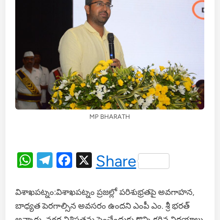
MP BHARATH
WhatsApp
Telegram
Facebook
X
Share
విశాఖపట్నం:విశాఖపట్నం ప్రజల్లో పరిశుభ్రతపై అవగాహన,
బాధ్యత పెరగాల్సిన అవసరం ఉందని ఎంపీ ఎం. శ్రీ భరత్
అన్నారు. నగర విశిష్ఠతను పెంచేందుకు కొన్ని కఠిన నిర్ణయాలు