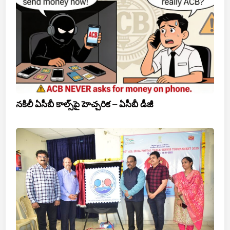
నకిలీ ఏసీబీ కాల్స్‌పై హెచ్చరిక – ఏసీబీ డీజీ