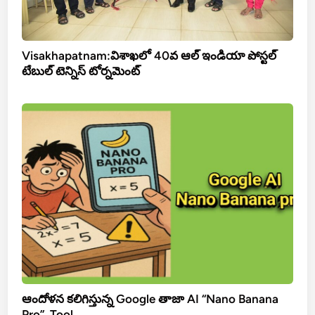
Visakhapatnam:విశాఖలో 40వ ఆల్ ఇండియా పోస్టల్
టేబుల్ టెన్నిస్ టోర్నమెంట్
ఆందోళన కలిగిస్తున్న Google తాజా AI “Nano Banana
Pro”..Tool