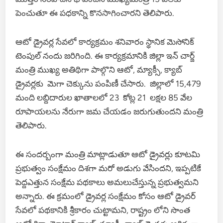
పెంచుతూ ఈ పధకాన్ని కొనసాగించారని తెలిపారు.
ఆటో డ్రైవర్ల సేవలో కార్యక్రమం శనివారం స్థానిక మెసోనిక్
టెంపుల్ నందు జరిగింది. ఈ కార్యక్రమానికి జిల్లా ఇన్ చార్జ్
మంత్రి ముఖ్య అతిథిగా పాల్గొని ఆటో, మ్యాక్సీ, క్యాబ్
డ్రైవర్లకు మెగా చెక్కును పంపిణీ చేసారు. జిల్లాలో 15,479
మంది లబ్దిదారుల ఖాతాలలో 23 కోట్ల 21 లక్షల 85 వేల
రూపాయలను నేరుగా జమ చేయడం జరుగుతుందని మంత్రి
తెలిపారు.
ఈ సందర్బంగా మంత్రి మాట్లాడుతూ ఆటో డ్రైవర్లు కూటమి
ప్రభుత్వం సంక్షేమం దిశగా మరో అడుగు వేసిందని, ఇప్పటికే
పెద్దఎత్తున సంక్షేమ పథకాలు అమలుచేస్తున్న ప్రభుత్వమని
అన్నారు. ఈ క్రమంలో డ్రైవర్ల సంక్షేమం కోసం ఆటో డ్రైవర్
సేవలో పథకానికి శ్రీకారం చుట్టామని, రాష్ట్రం లోని సొంత