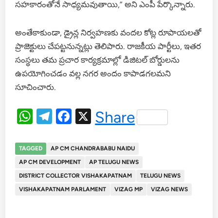
సహకారంతోనే సాధ్యమవుతాయి,” అని ఎంపీ పేర్కొన్నారు.
అంతేకాకుండా, డ్రైన్ల నిర్వహణకు వందల కోట్ల రూపాయలతో
ప్రాజెక్టులు చేపట్టనున్నట్లు తెలిపారు. రాజకీయ పార్టీలు, ఇతర
సంస్థలు తమ ప్రచార కార్యక్రమాల్లో డిజిటల్ బోర్డులను
ఉపయోగించడం వల్ల నగర అందం కాపాడగలమని
సూచించారు.
WhatsApp
Telegram
Facebook
X
Share
TAGGED
AP CM CHANDRABABU NAIDU
AP CM DEVELOPMENT
AP TELUGU NEWS
DISTRICT COLLECTOR VISHAKAPATNAM
TELUGU NEWS
VISHAKAPATNAM PARLAMENT
VIZAG MP
VIZAG NEWS