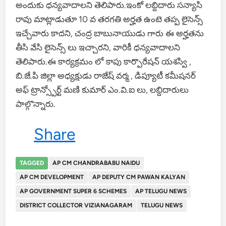
అందుకు ధన్యవాదాలని తెలిపారు.ఇంకో లబ్దిదారు సన్యాసి
రావు మాట్లాడుతూ 10 వ తరగతి అర్హత ఉంటె తప్ప లైసెన్స్
ఇచ్చేవారు కాదని, చంద్ర బాబునాయుడు గారు ఈ అర్హతను
తీసి వేసి లైసెన్స్ లు ఇచ్చారని, వారికీ ధన్యవాదాలని
తెలిపారు.ఈ కార్యక్రమం లో కాపు కార్పొరేషన్ యశస్వి ,
బి.జే.పి జిల్లా అధ్యక్షుడు రాజేష్ వర్మ , డిప్యూటీ కమీషనర్
అఫ్ ట్రాన్స్పోర్ట్ మణి కుమార్ ఎం.వి.ఐ లు, లబ్దిదారులు
పాల్గొన్నారు.
Share
TAGGED
AP CM CHANDRABABU NAIDU
AP CM DEVELOPMENT
AP DEPUTY CM PAWAN KALYAN
AP GOVERNMENT SUPER 6 SCHEMES
AP TELUGU NEWS
DISTRICT COLLECTOR VIZIANAGARAM
TELUGU NEWS