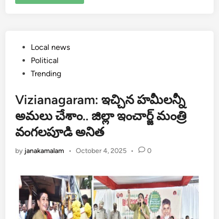
Posted
Local news
in
Political
Trending
Vizianagaram: ఇచ్చిన హమీలన్నీ
అమలు చేశాం.. జిల్లా ఇంచార్జ్ మంత్రి
వంగలపూడి అనిత
by
janakamalam
•
October 4, 2025
•
0