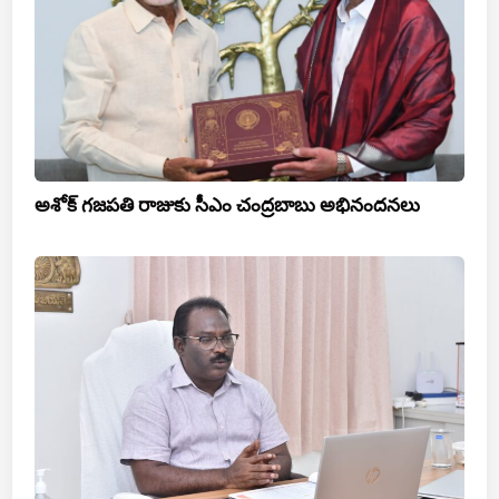
అశోక్ గజపతి రాజుకు సీఎం చంద్రబాబు అభినందనలు