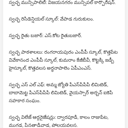
స్వచ్ఛ మున్సిపాలిటీ: విజయనగరం మున్సిపల్ కార్పొరేషన్.
స్వచ్ఛ రెసిడెన్షియల్ స్కూల్: వేపాడ గురుకులం.
స్వచ్ఛ రైతు బజార్: ఎస్.కోట రైతుబజార్.
స్వచ్ఛ పాఠశాలలు: రంగరాయపురం ఎంపీపీ స్కూల్, కొత్తపేట
వివేకానంద ఎంపీపీ స్కూల్, కుమరాం కేజీబీవీ, కొట్టక్కి జడ్పీ
హైస్కూల్, కొత్తవలస అర్ధనాపాలెం ఏపీఎంఎస్.
స్వచ్ఛ ఎస్ ఎల్ ఎఫ్: అమ్మ జ్యోతి పిఎస్‌పిపిపి లిమిటెడ్,
బాబామెట్ట పిఎస్‌పిపిపి లిమిటెడ్, వైయస్సార్ అర్బన్ ఐకెపి
సహకార సంఘం.
స్వచ్ఛ విలేజ్ ఆర్గనైజేషన్లు: ద్వారపూడి, కాలం రాజుపేట,
ముగడ, పినతాడివాడ, పోలయవలస.