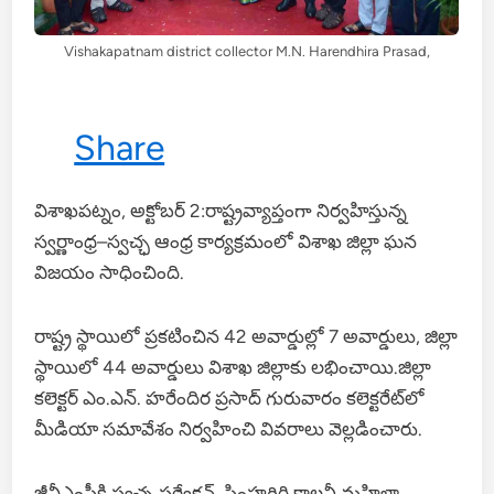
Vishakapatnam district collector M.N. Harendhira Prasad,
Share
విశాఖపట్నం, అక్టోబర్ 2:రాష్ట్రవ్యాప్తంగా నిర్వహిస్తున్న
స్వర్ణాంధ్ర–స్వచ్ఛ ఆంధ్ర కార్యక్రమంలో విశాఖ జిల్లా ఘన
విజయం సాధించింది.
రాష్ట్ర స్థాయిలో ప్రకటించిన 42 అవార్డుల్లో 7 అవార్డులు, జిల్లా
స్థాయిలో 44 అవార్డులు విశాఖ జిల్లాకు లభించాయి.జిల్లా
కలెక్టర్ ఎం.ఎన్. హరేందిర ప్రసాద్ గురువారం కలెక్టరేట్‌లో
మీడియా సమావేశం నిర్వహించి వివరాలు వెల్లడించారు.
జీవీఎంసీకి స్వచ్ఛ సర్వేక్షన్, సింహగిరి కాలనీ మహిళా