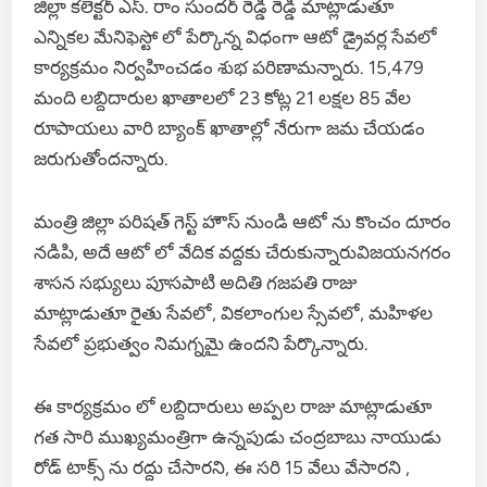
జిల్లా కలెక్టర్ ఎస్. రాం సుందర్ రెడ్డి రెడ్డి మాట్లాడుతూ
ఎన్నికల మేనిఫెస్టో లో పేర్కొన్న విధంగా ఆటో డ్రైవర్ల సేవలో
కార్యక్రమం నిర్వహించడం శుభ పరిణామన్నారు. 15,479
మంది లబ్దిదారుల ఖాతాలలో 23 కోట్ల 21 లక్షల 85 వేల
రూపాయలు వారి బ్యాంక్ ఖాతాల్లో నేరుగా జమ చేయడం
జరుగుతోందన్నారు.
మంత్రి జిల్లా పరిషత్ గెస్ట్ హౌస్ నుండి ఆటో ను కొంచం దూరం
నడిపి, అదే ఆటో లో వేదిక వద్దకు చేరుకున్నారువిజయనగరం
శాసన సభ్యులు పూసపాటి అదితి గజపతి రాజు
మాట్లాడుతూ రైతు సేవలో, వికలాంగుల స్సేవలో, మహిళల
సేవలో ప్రభుత్వం నిమగ్నమై ఉందని పేర్కొన్నారు.
ఈ కార్యక్రమం లో లబ్దిదారులు అప్పల రాజు మాట్లాడుతూ
గత సారి ముఖ్యమంత్రిగా ఉన్నపుడు చంద్రబాబు నాయుడు
రోడ్ టాక్స్ ను రద్దు చేసారని, ఈ సరి 15 వేలు వేసారని ,