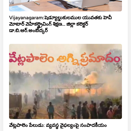
Vijayanagaram:షెడ్యూల్డుకులముల యువతకు హెవీ
మోటార్ వెహికల్డ్రైవింగ్ శిక్షణ… జిల్లా కలెక్టర్
డా.బి.ఆర్.అంబేద్కర్
వేట్లపాలెం పేలుడు: వ్యవస్థ వైఫల్యంపై సంపాదకీయం