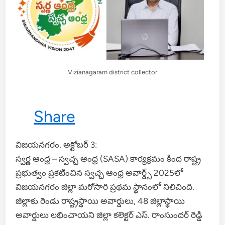
Vizianagaram district collector
Share
విజయనగరం, అక్టోబర్ 3:
స్వర్ణ ఆంధ్ర – స్వచ్ఛ ఆంధ్ర (SASA) కార్యక్రమం కింద రాష్ట్ర
ప్రభుత్వం ప్రకటించిన స్వచ్ఛ ఆంధ్ర అవార్డ్స్ 2025లో
విజయనగరం జిల్లా మరోసారి ప్రథమ స్థానంలో నిలిచింది.
జిల్లాకు రెండు రాష్ట్రస్థాయి అవార్డులు, 48 జిల్లాస్థాయి
అవార్డులు లభించాయని జిల్లా కలెక్టర్ ఎస్. రాంసుందర్ రెడ్డి