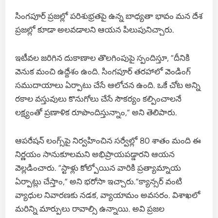
సింగపూర్ ప్రజల్లో పరిశుభ్రతపై ఉన్న బాధ్యతా భావం మన దేశ
ప్రజల్లో కూడా అలవడాలని ఆయన పిలుపునిచ్చారు.
ఇటీవల జరిగిన దుకాణాల తొలగింపుపై స్పందిస్తూ, “దీనికి
వెనుక మంచి ఉద్దేశం ఉంది. సింగపూర్ తరహాలో వెండింగ్
సముదాయాలు ఏర్పాటు చేసే ఆలోచన ఉంది. ఒకే చోట అన్ని
రకాల వస్తువులు కొనుగోలు చేసే సౌకర్యం కల్పించాలనే
లక్ష్యంతో ప్రణాళిక రూపొందిస్తున్నాం,” అని తెలిపారు.
ఆపరేషన్ లంగ్స్‌పై నిర్వహించిన సర్వేల్లో 80 శాతం మంది ఈ
నిర్ణయం సానుకూలమని అభిప్రాయపడ్డారని ఆయన
వెల్లడించారు. “స్టాళ్లు కోల్పోయిన వారికి ప్రత్యామ్నాయ
ఏర్పాట్లు చేస్తాం,” అని భరోసా ఇచ్చారు.“క్యాన్సర్ వంటి
వ్యాధుల నివారణకు నడక, వ్యాయామం అవసరం. విశాఖలో
మరిన్ని మార్పులు రావాల్సి ఉన్నాయి. అవి ప్రజల