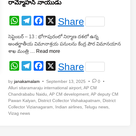
రామ్మోహన్ నాయుడు
పు
n
రం
టె
W
T
F
X
Share
స్ట్
h
el
a
ఫ్లై
సెప్టెంబర్ – 13 : భోగాపురంలో నిర్మాణ దశలో ఉన్న
at
e
c
ట్
అంతర్జాతీయ విమానాశ్రయ పనులను కేంద్ర పౌర విమానయాన
వి
s
gr
e
వి
శాఖ మంత్రి …
Read more
జ
A
a
b
శా
య
W
T
F
X
Share
ఖ
p
m
o
వం
h
el
ప
a
తం
p
o
ట్నం
by
janakamalam
•
September 13, 2025
•
0
•
at
e
c
k
ప్ర
Alluri sitaramaraju international airport
,
AP CM
s
gr
e
Chandrababu Naidu
,
AP CM development
,
AP deputy CM
జ
Pawan Kalyan
,
District Collector Vishakapatnam
,
District
A
a
ల
b
Collector Vizianagaram
,
Indian airlines
,
Telugu news
,
కు
p
m
o
Vizag news
భో
p
o
గా
పు
k