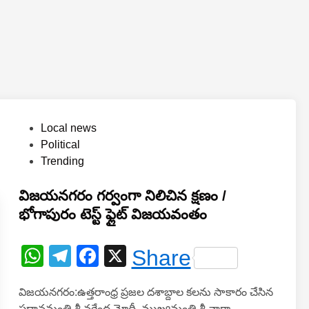
P
Local news
o
Political
s
Trending
t
e
విజయనగరం గర్వంగా నిలిచిన క్షణం /
d
భోగాపురం టెస్ట్ ఫ్లైట్ విజయవంతం
i
n
W
T
F
X
Share
h
el
a
విజయనగరం:ఉత్తరాంధ్ర ప్రజల దశాబ్దాల కలను సాకారం చేసిన
at
e
c
ప్రధానమంత్రి శ్రీ నరేంద్ర మోదీ, ముఖ్యమంత్రి శ్రీ నారా