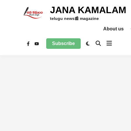
Skip
JANA KAMALAM
to
content
telugu news📰 magazine
About us
Open
Switch
Subscribe
Open
Facebook
YouTube
to
menu
Search
dark
mode