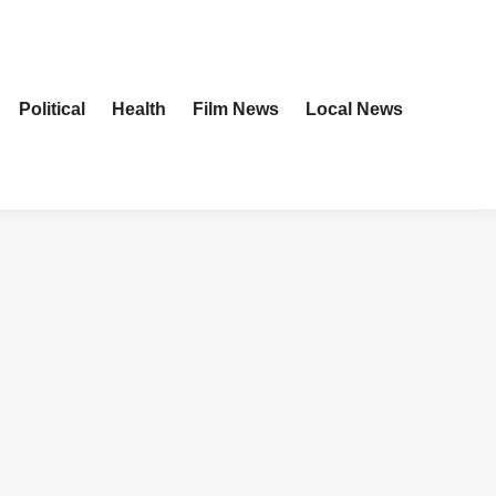
Political
Health
Film News
Local News