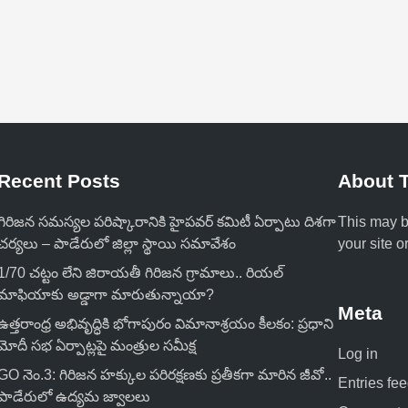
రా
పు
రా
మ్మో
హ
న్
నా
యు
Recent Posts
About T
డు
గిరిజన సమస్యల పరిష్కారానికి హైపవర్ కమిటీ ఏర్పాటు దిశగా
This may b
చర్యలు – పాడేరులో జిల్లా స్థాయి సమావేశం
your site o
1/70 చట్టం లేని జిరాయతీ గిరిజన గ్రామాలు.. రియల్
మాఫియాకు అడ్డాగా మారుతున్నాయా?
Meta
ఉత్తరాంధ్ర అభివృద్ధికి భోగాపురం విమానాశ్రయం కీలకం: ప్రధాని
మోదీ సభ ఏర్పాట్లపై మంత్రుల సమీక్ష
Log in
GO నెం.3: గిరిజన హక్కుల పరిరక్షణకు ప్రతీకగా మారిన జీవో..
Entries fe
పాడేరులో ఉద్యమ జ్వాలలు