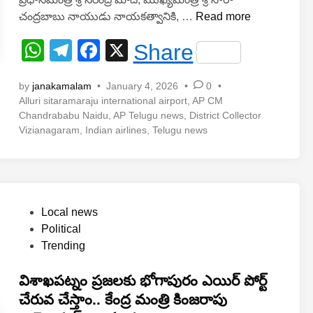
s
gr
e
వి
చంద్రబాబు నాయుడు నాయకత్వానికి, …
Read more
A
a
b
జ
W
T
F
X
Share
య
p
m
o
h
el
a
న
p
o
గ
by
janakamalam
•
January 4, 2026
•
0
•
at
e
c
k
రం
Alluri sitaramaraju international airport
,
AP CM
s
gr
e
Chandrababu Naidu
,
AP Telugu news
,
District Collector
గ
Vizianagaram
,
Indian airlines
,
Telugu news
A
a
b
ర్వం
గా
p
m
o
ని
p
o
లి
k
చి
P
Local news
న
o
Political
క్ష
s
Trending
ణం
t
/
e
విశాఖపట్నం ప్రజలకు భోగాపురం ఎయిర్ పోర్ట్
భో
d
చేరువ చేస్తాం.. కేంద్ర మంత్రి కింజరాపు
గా
i