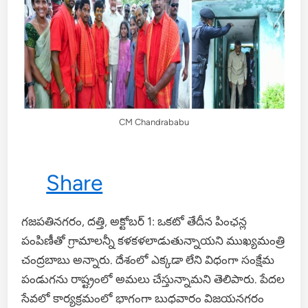
CM Chandrababu
Share
గజపతినగరం, దత్తి, అక్టోబర్ 1: ఒకటో తేదీన పింఛన్ల
పంపిణీతో గ్రామాలన్నీ కళకళలాడుతున్నాయని ముఖ్యమంత్రి
చంద్రబాబు అన్నారు. దేశంలో ఎక్కడా లేని విధంగా సంక్షేమ
పండుగను రాష్ట్రంలో అమలు చేస్తున్నామని తెలిపారు. పేదల
సేవలో కార్యక్రమంలో భాగంగా బుధవారం విజయనగరం