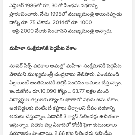
ఎన్టీఆర్ 1985లో రూ. 30తో పింఛను పథకాన్ని
ప్రారంభించారు. నేను 1995లో ముఖ్యమంత్రి అయినప్పుడు
దాన్ని రూ. 75 చేశాను. 2014లో రూ. 1000
, ఆపై 2000 వేలకు పెంచానని ముఖ్యమంత్రి అన్నారు.
మహిళా సంక్షేమానికి పెద్దపీట వేశాం
సూపర్ సిక్స్ పథకాల అమల్లో మహిళా సంక్షేమానికి పెద్దపీట
వేశామని ముఖ్యమంత్రీ చంద్రబాబు తెలిపారు. ఎంతమంది
పిల్లలుంటే అంతమందికి తల్లికి వందనం అమలు చేస్తున్నాం.
ఇందుకోసం రూ.10,090 కోట్లు … 63.77 లక్షల మంది
విద్యార్ధుల తల్లులకు బ్యాంకు ఖాతాలో నగదు జమ చేశాం.
ఆడబిడ్డలకు వంటింటి కష్టాలు తీర్చాలని దీపం పథకాన్ని
అమలు చేస్తున్నాం. ఏడాదికి 3 గ్యాస్ సిలిండర్లు ఉచితంగా
ఇస్తున్నాం. పథకం వల్ల ఏడాదిలో కోటికి పైగా కుటుంబాలు
ప్రయోజనం పొందాయి. 2.66 కోట్ల సిలిండర్లు సబ్సిడీపై