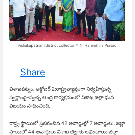
Vishakapatnam district collector M.N. Harendhira Prasad,
Share
విశాఖపట్నం, అక్టోబర్ 2:రాష్ట్రవ్యాప్తంగా నిర్వహిస్తున్న
స్వర్ణాంధ్ర–స్వచ్ఛ ఆంధ్ర కార్యక్రమంలో విశాఖ జిల్లా ఘన
విజయం సాధించింది.
రాష్ట్ర స్థాయిలో ప్రకటించిన 42 అవార్డుల్లో 7 అవార్డులు, జిల్లా
స్థాయిలో 44 అవార్డులు విశాఖ జిల్లాకు లభించాయి.జిల్లా