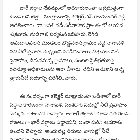
భారీ వర్షాల నేపధ్యంలో అధికారులంతా అప్రమత్తంగా
ఉండాలని జిల్లా యంత్రాంగాన్ని కలెక్టర్ ఎస్.రాంసుందర్ రెడ్డి
ఆదేశించారు. నాగావళి నదీ పరీవాహక ప్రాంతంలో ఆయన
శుక్రవారం సుడిగాలి పర్యటన జరిపారు. రేగిడి
ఆమదాలవలస మండలం బొడ్డవలస గ్రామం వద్ద నాగావళి
నది నీటి ప్రవాహ ఉధృతిని పరిశీలించారు. దిగువకు నీటి
ప్రవాహం, దిగువనున్న గ్రామాలు, పంటల స్థితిగతులపై
రెవెన్యూ అధికారులను ఆరా తీశారు. నదిని ఆనుకొని ఉన్న
త్రాగునీటి పథకాన్ని పరిశీలించారు.
ఈ సందర్భంగా కలెక్టర్ మాట్లాడుతూ ఒడిశాలో భారీ
వర్షాల కారణంగా నాగావళి, వంశధార నదుల్లో నీటి ప్రవాహం
ఎక్కువగా ఉందని అన్నారు. అలాగే జిల్లాలో కూడా గత రెండు
రోజులుగా భారీ వర్షాలు పడ్డాయని, ఇంకా కురిసే అవకాశం
ఉందని చెప్పారు. అందువల్ల నదులు, వాగుల్లో నీటి
ప్రవాహాన్ని నిరంతరం గమనిస్తూ ఉండాలని ఆదేశించారు.