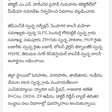
కలెక్టర్ ఎం.ఎన్. హరేందిర ప్రసాద్ గురువారం కలెక్టరేట్‌లో
మీడియా సమావేశం నిర్వహించి వివరాలు వెల్లడించారు.
జీవీఎంసీకి స్వచ్ఛ సర్వేక్షన్, సింహగిరి కాలనీ మహిళా
సమాఖ్యకు స్వచ్ఛ SLFS, పెందుర్తి గోరపల్లికి స్వచ్ఛ గ్రామ
సమాఖ్య, నడుపూరు ZPHS‌కు స్వచ్ఛ పాఠశాల, MVP రైతు
బజార్‌కు స్వచ్ఛ రైతు బజార్, లోటస్ వైర్లెస్ టెక్నాలజీకి స్వచ్ఛ
MSME, తిరుమల నగర్ రెసిడెన్షియల్ కాలనీకి స్వచ్ఛ కాలనీ
అవార్డులు లభించాయి.
జిల్లా స్థాయిలో పెదపాలెం, నగరపాలెం, తాటితూరు, గంభీరం,
వేముల వలస స్వచ్ఛ గ్రామ పంచాయతీలుగా
ఎంపికయ్యాయి. ద్వారకా బస్ స్టేషన్, గాజువాక–కణితి
PHCలు, DRDA, ZP ఆఫీసు, డాక్టర్ రెడ్డీస్ ల్యాబ్ తదితర
సంస్థలు పలు విభాగాల్లో పురస్కారాలు అందుకున్నాయి.