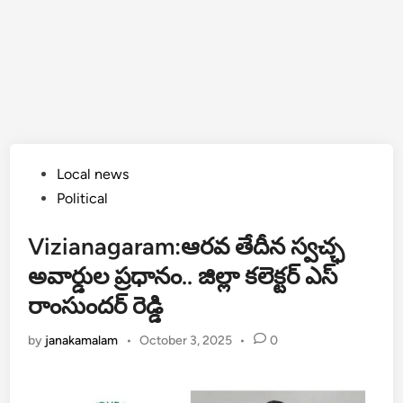
Posted
Local news
in
Political
Vizianagaram:ఆరవ తేదీన స్వచ్ఛ
అవార్డుల ప్రధానం.. జిల్లా కలెక్టర్ ఎస్
రాంసుందర్ రెడ్డి
by
janakamalam
•
October 3, 2025
•
0