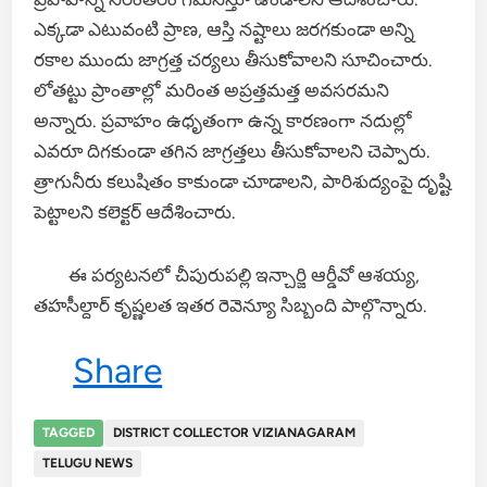
ఎక్కడా ఎటువంటి ప్రాణ, ఆస్తి నష్టాలు జరగకుండా అన్ని
రకాల ముందు జాగ్రత్త చర్యలు తీసుకోవాలని సూచించారు.
లోతట్టు ప్రాంతాల్లో మరింత అప్రత్తమత్త అవసరమని
అన్నారు. ప్రవాహం ఉధృతంగా ఉన్న కారణంగా నదుల్లో
ఎవరూ దిగకుండా తగిన జాగ్రత్తలు తీసుకోవాలని చెప్పారు.
త్రాగునీరు కలుషితం కాకుండా చూడాలని, పారిశుద్యంపై దృష్టి
పెట్టాలని కలెక్టర్ ఆదేశించారు.
ఈ పర్యటనలో చీపురుపల్లి ఇన్చార్జి ఆర్డీవో ఆశయ్య,
తహసీల్దార్ కృష్ణలత ఇతర రెవెన్యూ సిబ్బంది పాల్గొన్నారు.
Share
TAGGED
DISTRICT COLLECTOR VIZIANAGARAM
TELUGU NEWS