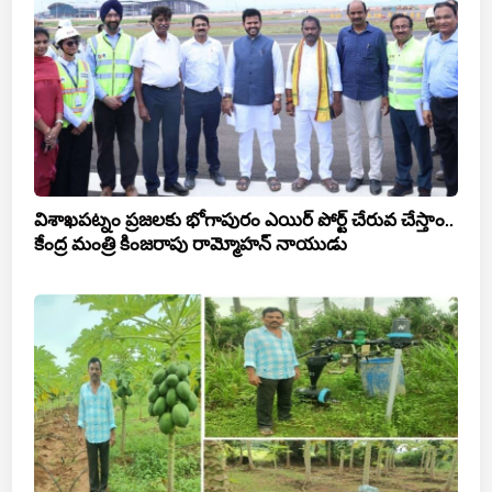
విశాఖపట్నం ప్రజలకు భోగాపురం ఎయిర్ పోర్ట్ చేరువ చేస్తాం..
కేంద్ర మంత్రి కింజరాపు రామ్మోహన్ నాయుడు