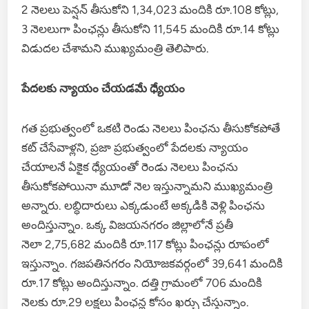
2 నెలలు పెన్షన్ తీసుకోని 1,34,023 మందికి రూ.108 కోట్లు,
3 నెలలుగా పింఛన్లు తీసుకోని 11,545 మందికి రూ.14 కోట్లు
విడుదల చేశామని ముఖ్యమంత్రి తెలిపారు.
పేదలకు న్యాయం చేయడమే ధ్యేయం
గత ప్రభుత్వంలో ఒకటి రెండు నెలలు పింఛను తీసుకోకపోతే
కట్ చేసేవాళ్లని, ప్రజా ప్రభుత్వంలో పేదలకు న్యాయం
చేయాలనే ఏకైక ధ్యేయంతో రెండు నెలలు పింఛను
తీసుకోకపోయినా మూడో నెల ఇస్తున్నామని ముఖ్యమంత్రి
అన్నారు. లబ్ధిదారులు ఎక్కడుంటే అక్కడికి వెళ్లి పింఛను
అందిస్తున్నాం. ఒక్క విజయనగరం జిల్లాలోనే ప్రతీ
నెలా 2,75,682 మందికి రూ.117 కోట్లు పింఛన్లు రూపంలో
ఇస్తున్నాం. గజపతినగరం నియోజకవర్గంలో 39,641 మందికి
రూ.17 కోట్లు అందిస్తున్నాం. దత్తి గ్రామంలో 706 మందికి
నెలకు రూ.29 లక్షలు పింఛన్ల కోసం ఖర్చు చేస్తున్నాం.