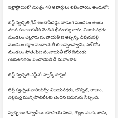
జిల్లాస్థాయిలో మొత్తం 48 అవార్డులు లభించాయి. అందులో:
బెస్ట్ స్వచ్ఛత గ్రీన్ అంబాసిడర్లు: బాడంగి మండలం తెంటు
వలస పంచాయతీకి చెందిన భీమయ్య దాసు, విజయనగరం
మండలం చెల్లూరు పంచాయతీ జి అప్పన్న, చీపురుపల్లి
మండలం కర్లాం పంచాయతీ బి అప్పలస్వామి, ఎల్ కోట
మండలం పోతంపేట పంచాయతీ బోర దేముడు,
గజపతినగరం పంచాయతీ డి మహంకాళి.
బెస్ట్ స్వచ్ఛత ఎన్జీవో: స్పార్క్ సొసైటీ.
బెస్ట్ స్వచ్ఛత వారియర్స్: విజయనగరం, బొబ్బిలి, రాజాం,
నెల్లిమర్ల మున్సిపాలిటీలకు చెందిన ఐదుగురు సిబ్బంది.
స్వచ్ఛ అంగన్వాడీలు: భూసాయ వలస, గొల్లల వలస, జామి,