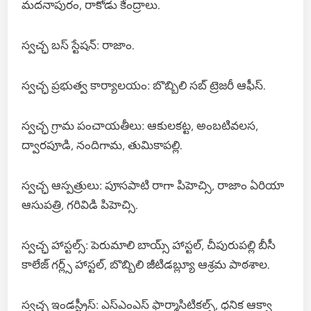
మదనాపురం, రాకోడు కేంద్రాలు.
స్వచ్ఛ బస్ స్టేషన్: రాజాం.
స్వచ్ఛ ప్రభుత్వ కార్యాలయం: బొబ్బిలి సబ్ ట్రెజరీ ఆఫీస్.
స్వచ్ఛ గ్రామ పంచాయతీలు: ఆకులకట్ట, అంబటివలస,
ద్వారపూడి, నందిగామ, తుమికాపల్లి.
స్వచ్ఛ ఆస్పత్రులు: పూసపాటి రాగా పిహెచ్సి, రాజాం ఏరియా
ఆసుపత్రి, గరివిడి పిహెచ్సి.
స్వచ్ఛ హాస్టల్స్: పెరుమాలి బాయ్స్ హాస్టల్, చీపురుపల్లి బీసీ
కాలేజ్ గర్ల్స్ హాస్టల్, బొబ్బిలి జీటిడబ్ల్యూ ఆశ్రమ పాఠశాల.
స్వచ్ఛ ఇండస్ట్రీస్: ఎస్ఎంఎస్ ఫార్మాసిటికల్స్, ధనిక ఆక్వా