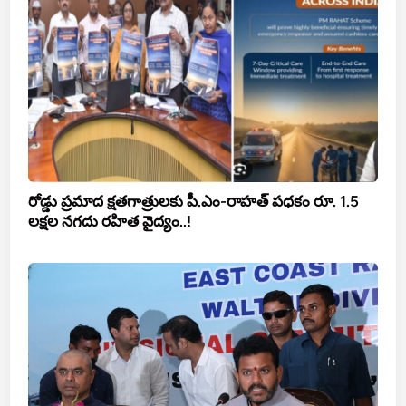
రోడ్డు ప్రమాద క్షతగాత్రులకు పీ.ఎం-రాహత్ పధకం రూ. 1.5
లక్షల నగదు రహిత వైద్యం..!