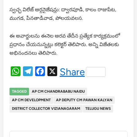
స్వచ్ఛ విలేజ్ ఆర్గనైజేషన్లు: ద్వారపూడి, కాలం రాజుపేట,
ముగడ, పినతాడివాడ, పోలయవలస.
ఈ అవార్డులను ఈనెల ఆరవ తేదీన ప్రత్యేక కార్యక్రమంలో
ప్రధానం చేయనున్నట్లు కలెక్టర్ తెలిపారు. అన్ని విజేతలకు
అభినందనలు తెలిపారు.
WhatsApp
Telegram
Facebook
X
Share
TAGGED
AP CM CHANDRABABU NAIDU
AP CM DEVELOPMENT
AP DEPUTY CM PAWAN KALYAN
DISTRICT COLLECTOR VIZIANAGARAM
TELUGU NEWS