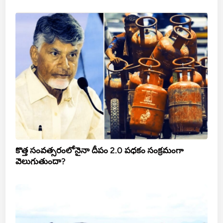
కొత్త సంవత్సరంలోనైనా దీపం 2.0 పధకం సంక్రమంగా
వెలుగుతుందా?