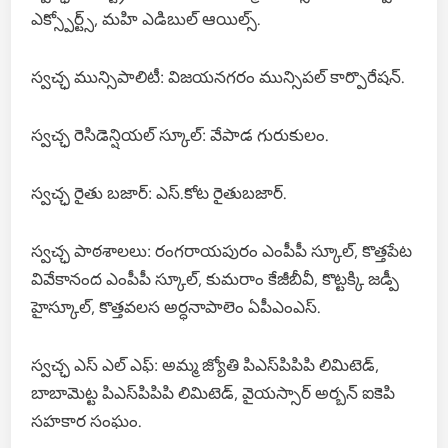
ఎక్స్పోర్ట్స్, మహి ఎడిబుల్ ఆయిల్స్.
స్వచ్ఛ మున్సిపాలిటీ: విజయనగరం మున్సిపల్ కార్పొరేషన్.
స్వచ్ఛ రెసిడెన్షియల్ స్కూల్: వేపాడ గురుకులం.
స్వచ్ఛ రైతు బజార్: ఎస్.కోట రైతుబజార్.
స్వచ్ఛ పాఠశాలలు: రంగరాయపురం ఎంపీపీ స్కూల్, కొత్తపేట
వివేకానంద ఎంపీపీ స్కూల్, కుమరాం కేజీబీవీ, కొట్టక్కి జడ్పీ
హైస్కూల్, కొత్తవలస అర్ధనాపాలెం ఏపీఎంఎస్.
స్వచ్ఛ ఎస్ ఎల్ ఎఫ్: అమ్మ జ్యోతి పిఎస్‌పిపిపి లిమిటెడ్,
బాబామెట్ట పిఎస్‌పిపిపి లిమిటెడ్, వైయస్సార్ అర్బన్ ఐకెపి
సహకార సంఘం.