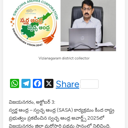
Vizianagaram district collector
WhatsApp
Telegram
Facebook
X
Share
విజయనగరం, అక్టోబర్ 3:
స్వర్ణ ఆంధ్ర – స్వచ్ఛ ఆంధ్ర (SASA) కార్యక్రమం కింద రాష్ట్ర
ప్రభుత్వం ప్రకటించిన స్వచ్ఛ ఆంధ్ర అవార్డ్స్ 2025లో
విజయనగరం జిల్లా మరోసారి ప్రథమ స్థానంలో నిలిచింది.