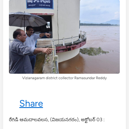
Vizianagaram district collector Ramasundar Reddy
Share
రేగిడి ఆమదాలవలస, (విజయనగరం), అక్టోబర్ 03 :