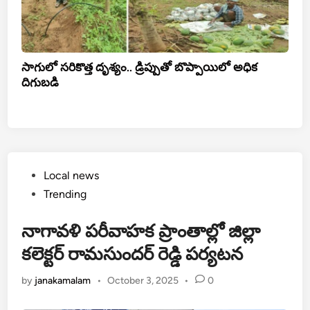
సాగులో సరికొత్త దృశ్యం.. డ్రిప్పుతో బొప్పాయిలో అధిక
దిగుబడి
Posted
Local news
in
Trending
నాగావళి పరీవాహక ప్రాంతాల్లో జిల్లా
కలెక్టర్ రామసుందర్ రెడ్డి పర్యటన
by
janakamalam
•
October 3, 2025
•
0