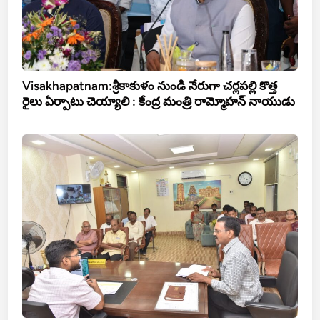
Visakhapatnam:శ్రీకాకుళం నుండి నేరుగా చర్లపల్లి కొత్త
రైలు ఏర్పాటు చెయ్యాలి : కేంద్ర మంత్రి రామ్మోహన్ నాయుడు