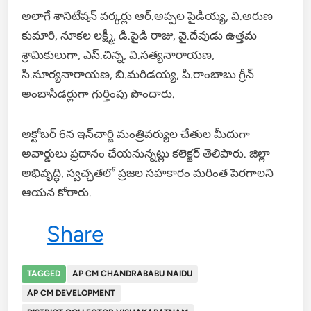
అలాగే శానిటేషన్ వర్కర్లు ఆర్.అప్పల పైడియ్య, వి.అరుణ
కుమారి, నూకల లక్ష్మీ, డి.పైడి రాజు, వై.దేవుడు ఉత్తమ
శ్రామికులుగా, ఎస్.చిన్న, వి.సత్యనారాయణ,
సి.సూర్యనారాయణ, బి.మరిడయ్య, పి.రాంబాబు గ్రీన్
అంబాసిడర్లుగా గుర్తింపు పొందారు.
అక్టోబర్ 6న ఇన్‌చార్జి మంత్రివర్యుల చేతుల మీదుగా
అవార్డులు ప్రదానం చేయనున్నట్లు కలెక్టర్ తెలిపారు. జిల్లా
అభివృద్ధి, స్వచ్ఛతలో ప్రజల సహకారం మరింత పెరగాలని
ఆయన కోరారు.
Share
TAGGED
AP CM CHANDRABABU NAIDU
AP CM DEVELOPMENT