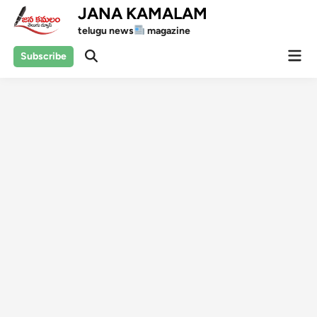
Skip
JANA KAMALAM
to
telugu news
magazine
content
Mai
Subscribe
Open
Men
Search