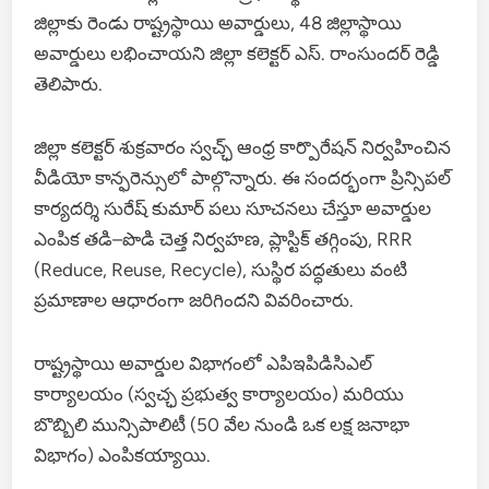
జిల్లాకు రెండు రాష్ట్రస్థాయి అవార్డులు, 48 జిల్లాస్థాయి
అవార్డులు లభించాయని జిల్లా కలెక్టర్ ఎస్. రాంసుందర్ రెడ్డి
తెలిపారు.
జిల్లా కలెక్టర్ శుక్రవారం స్వచ్ఛ్ ఆంధ్ర కార్పొరేషన్ నిర్వహించిన
వీడియో కాన్ఫరెన్సులో పాల్గొన్నారు. ఈ సందర్భంగా ప్రిన్సిపల్
కార్యదర్శి సురేష్ కుమార్ పలు సూచనలు చేస్తూ అవార్డుల
ఎంపిక తడి–పొడి చెత్త నిర్వహణ, ప్లాస్టిక్ తగ్గింపు, RRR
(Reduce, Reuse, Recycle), సుస్థిర పద్ధతులు వంటి
ప్రమాణాల ఆధారంగా జరిగిందని వివరించారు.
రాష్ట్రస్థాయి అవార్డుల విభాగంలో ఎపిఇపిడిసిఎల్
కార్యాలయం (స్వచ్ఛ ప్రభుత్వ కార్యాలయం) మరియు
బొబ్బిలి మున్సిపాలిటీ (50 వేల నుండి ఒక లక్ష జనాభా
విభాగం) ఎంపికయ్యాయి.