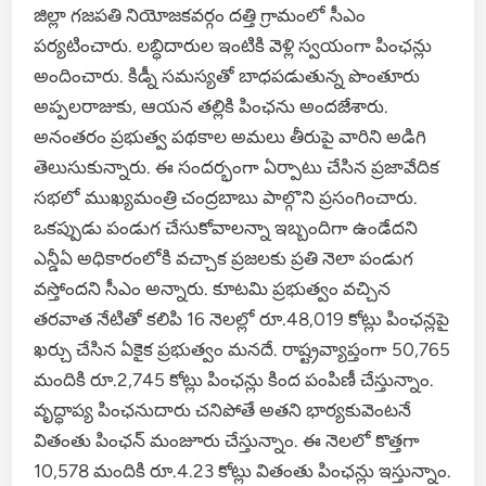
జిల్లా గజపతి నియోజకవర్గం దత్తి గ్రామంలో సీఎం
పర్యటించారు. లబ్ధిదారుల ఇంటికి వెళ్లి స్వయంగా పింఛన్లు
అందించారు. కిడ్నీ సమస్యతో బాధపడుతున్న పొంతూరు
అప్పలరాజుకు, ఆయన తల్లికి పింఛను అందజేశారు.
అనంతరం ప్రభుత్వ పథకాల అమలు తీరుపై వారిని అడిగి
తెలుసుకున్నారు. ఈ సందర్భంగా ఏర్పాటు చేసిన ప్రజావేదిక
సభలో ముఖ్యమంత్రి చంద్రబాబు పాల్గొని ప్రసంగించారు.
ఒకప్పుడు పండుగ చేసుకోవాలన్నా ఇబ్బందిగా ఉండేదని
ఎన్డీఏ అధికారంలోకి వచ్చాక ప్రజలకు ప్రతి నెలా పండుగ
వస్తోందని సీఎం అన్నారు. కూటమి ప్రభుత్వం వచ్చిన
తరవాత నేటితో కలిపి 16 నెలల్లో రూ.48,019 కోట్లు పింఛన్లపై
ఖర్చు చేసిన ఏకైక ప్రభుత్వం మనదే. రాష్ట్రవ్యాప్తంగా 50,765
మందికి రూ.2,745 కోట్లు పింఛన్లు కింద పంపిణీ చేస్తున్నాం.
వృద్ధాప్య పింఛనుదారు చనిపోతే అతని భార్యకువెంటనే
వితంతు పింఛన్ మంజూరు చేస్తున్నాం. ఈ నెలలో కొత్తగా
10,578 మందికి రూ.4.23 కోట్లు వితంతు పింఛన్లు ఇస్తున్నాం.