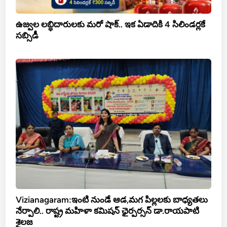
ఉజ్వల లబ్ధిదారులకు మరో షాక్.. ఇక ఏడాదికి 4 సిలిండర్లకే
సబ్సిడీ
Vizianagaram:ఇంటి నుండే ఆడ,మగ పిల్లలకు బాధ్యతలు
నేర్పాలి.. రాష్ట్ర మహిళా కమిషన్ ఛైర్పర్సన్ డా.రాయపాటి
శైలజ