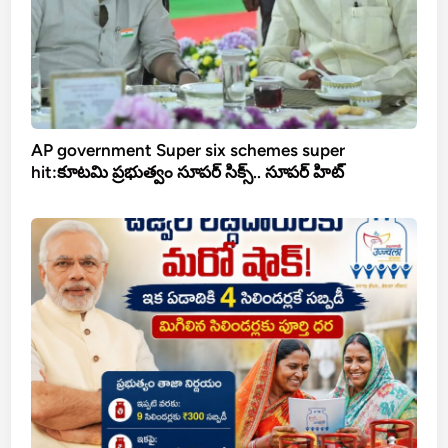
AP government Super six schemes super
hit:కూటమి ప్రభుత్వం సూపర్ సిక్స్.. సూపర్ హిట్