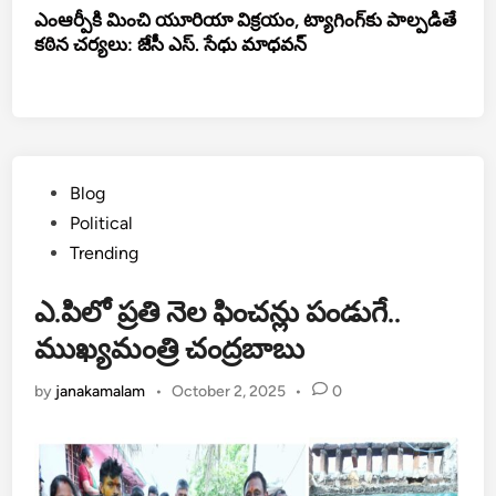
ఎంఆర్పీకి మించి యూరియా విక్రయం, ట్యాగింగ్‌కు పాల్పడితే
కఠిన చర్యలు: జేసీ ఎస్. సేధు మాధవన్
Posted
Blog
in
Political
Trending
ఎ.పిలో ప్రతి నెల ఫించన్లు పండుగే..
ముఖ్యమంత్రి చంద్రబాబు
by
janakamalam
•
October 2, 2025
•
0