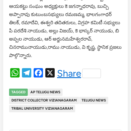
ఆయకట్టు సంఘం అధ్యక్షులు కె జగన్నాధరావు, బుచ్చి
అప్పారావు కుటుంబసభ్యులు రమణమ్మ, భాలగంగాధర్
తిలక్, రమాదేవి, ఈశ్వరి తదితరులు, విగ్రహ కమిటీ సభ్యులు
పి పరదేశి నాయుడు, అల్లు విజయ్, కె భాస్కర్ నాయుడు, బి
అప్పల నాయుడు, ఆర్ అర్జునమహేశ్వరరావ్,
చినరామునాయుడు,రాము నాయుడు, వి కృష్ణ, స్థానిక ప్రజలు
పాల్గొన్నారు.
WhatsApp
Telegram
Facebook
X
Share
TAGGED
AP TELUGU NEWS
DISTRICT COLLECTOR VIZIANAGARAM
TELUGU NEWS
TRIBAL UNIVERSITY VIZIANAGARAM