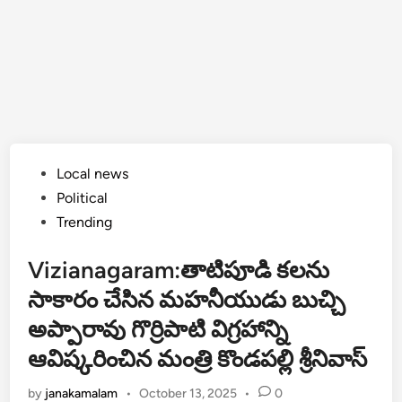
Posted
Local news
in
Political
Trending
Vizianagaram:తాటిపూడి కలను
సాకారం చేసిన మహనీయుడు బుచ్చి
అప్పారావు గొర్రిపాటి విగ్రహాన్ని
ఆవిష్కరించిన మంత్రి కొండపల్లి శ్రీనివాస్
by
janakamalam
•
October 13, 2025
•
0