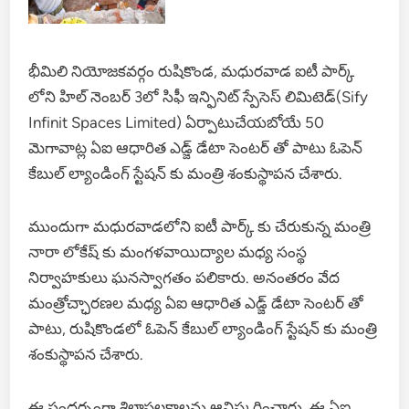
భీమిలి నియోజకవర్గం రుషికొండ, మధురవాడ ఐటీ పార్క్
లోని హిల్ నెంబర్ 3లో సిఫీ ఇన్ఫినిట్ స్పేసెస్ లిమిటెడ్(Sify
Infinit Spaces Limited) ఏర్పాటుచేయబోయే 50
మెగావాట్ల ఏఐ ఆధారిత ఎడ్జ్ డేటా సెంటర్ తో పాటు ఓపెన్
కేబుల్ ల్యాండింగ్ స్టేషన్ కు మంత్రి శంకుస్థాపన చేశారు.
ముందుగా మధురవాడలోని ఐటీ పార్క్ కు చేరుకున్న మంత్రి
నారా లోకేష్ కు మంగళవాయిద్యాల మధ్య సంస్థ
నిర్వాహకులు ఘనస్వాగతం పలికారు. అనంతరం వేద
మంత్రోచ్ఛారణల మధ్య ఏఐ ఆధారిత ఎడ్జ్ డేటా సెంటర్ తో
పాటు, రుషికొండలో ఓపెన్ కేబుల్ ల్యాండింగ్ స్టేషన్ కు మంత్రి
శంకుస్థాపన చేశారు.
ఈ సందర్భంగా శిలాఫలకాలను ఆవిష్కరించారు. ఈ ఏఐ