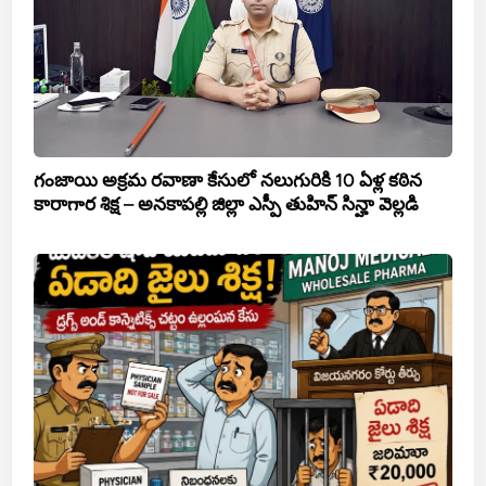
గంజాయి అక్రమ రవాణా కేసులో నలుగురికి 10 ఏళ్ల కఠిన
కారాగార శిక్ష – అనకాపల్లి జిల్లా ఎస్పీ తుహిన్ సిన్హా వెల్లడి