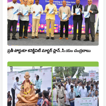
ప్రతీ పోర్టుకూ కనెక్టివిటీ మాస్టర్ ప్లాన్..సి.యం చంద్రబాబు