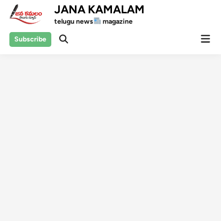
Skip
JANA KAMALAM
to
telugu news
magazine
content
Mai
Subscribe
Open
Men
Search