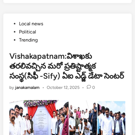
Posted
Local news
in
Political
Trending
Vishakapatnam:విశాఖకు
తరలివచ్చిన మరో ప్రతిష్టాత్మక
సంస్థ(సిఫీ -Sify) ఏఐ ఎడ్జ్ డేటా సెంటర్
by
janakamalam
•
October 12, 2025
•
0