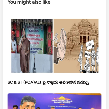
You might also like
SC & ST (POA)Act పై న్యాయ అవగాహన సదస్సు