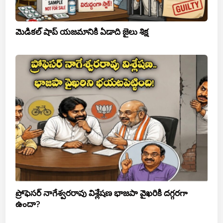
మెడికల్ షాప్ యజమానికి ఏడాది జైలు శిక్ష
ప్రోఫెసర్ నాగేశ్వరరావు విశ్లేషణ భాజపా వైఖరికి దగ్గరగా
ఉందా?