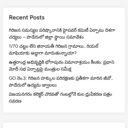
Recent Posts
గిరిజన సమస్యల పరిష్కారానికి హైపవర్ కమిటీ ఏర్పాటు దిశగా
చర్యలు – పాడేరులో జిల్లా స్థాయి సమావేశం
1/70 చట్టం లేని జిరాయతీ గిరిజన గ్రామాలు.. రియల్
మాఫియాకు అడ్డాగా మారుతున్నాయా?
ఉత్తరాంధ్ర అభివృద్ధికి భోగాపురం విమానాశ్రయం కీలకం: ప్రధాని
మోదీ సభ ఏర్పాట్లపై మంత్రుల సమీక్ష
GO నెం.3: గిరిజన హక్కుల పరిరక్షణకు ప్రతీకగా మారిన జీవో..
పాడేరులో ఉద్యమ జ్వాలలు
విజయనగరం కలెక్టర్ చొరవతో గంటల్లోనే కుల ధ్రువీకరణ పత్రం
సవరణ