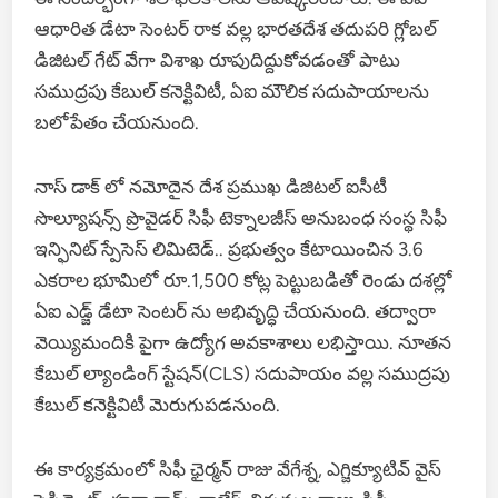
ఆధారిత డేటా సెంటర్ రాక వల్ల భారతదేశ తదుపరి గ్లోబల్
డిజిటల్ గేట్ వేగా విశాఖ రూపుదిద్దుకోవడంతో పాటు
సముద్రపు కేబుల్ కనెక్టివిటీ, ఏఐ మౌలిక సదుపాయాలను
బలోపేతం చేయనుంది.
నాస్ డాక్ లో నమోదైన దేశ ప్రముఖ డిజిటల్ ఐసీటీ
సొల్యూషన్స్ ప్రొవైడర్ సిఫీ టెక్నాలజీస్ అనుబంధ సంస్థ సిఫీ
ఇన్ఫినిట్ స్పేసెస్ లిమిటెడ్.. ప్రభుత్వం కేటాయించిన 3.6
ఎకరాల భూమిలో రూ.1,500 కోట్ల పెట్టుబడితో రెండు దశల్లో
ఏఐ ఎడ్జ్ డేటా సెంటర్ ను అభివృద్ధి చేయనుంది. తద్వారా
వెయ్యిమందికి పైగా ఉద్యోగ అవకాశాలు లభిస్తాయి. నూతన
కేబుల్ ల్యాండింగ్ స్టేషన్(CLS) సదుపాయం వల్ల సముద్రపు
కేబుల్ కనెక్టివిటీ మెరుగుపడనుంది.
ఈ కార్యక్రమంలో సిఫీ ఛైర్మన్ రాజు వేగేశ్న, ఎగ్జిక్యూటివ్ వైస్