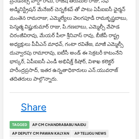
ప్రెసిడెంట్స్ హర్షా రామ్, రాజేష్ తిరుమల రాజు, సిఫీ
అడ్మినిస్ట్రేషన్ మేనేజర్ చెన్నకేశవ్ తో పాటు ఏపీఐఐసీ ఛైర్మన్
మంతెన రామరాజు, ఎమ్మెల్యేలు వెలగపూడి రామకృష్ణబాబు,
పెన్మత్మ విష్ణుకుమార్ రాజు, పి.గణబాబు, ఎమ్మెల్సీ వేపాడ
చిరంజీవిరావు, మేయర్ పీలా శ్రీనివాస్ రావు, బీజేపీ రాష్ట్ర
అధ్యక్షులు పీవీఎన్ మాధవ్, గంటా రవితేజ, మాజీ ఎమ్మెల్సీ
దువ్వారపు రామారావు, ఐటీసీ అండ్ ఈ సెక్రటరీ కాటంనేని
భాస్కర్, ఏపీఐఐసీ ఎండీ అభిషిక్త్ కిషోర్, విశాఖ కలెక్టర్
హరీంద్రప్రసాద్, ఇతర ఉన్నతాధికారులు ఎన్.యువరాజ్
తదితరులు పాల్గొన్నారు.
Share
TAGGED
AP CM CHANDRABABU NAIDU
AP DEPUTY CM PAWAN KALYAN
AP TELUGU NEWS