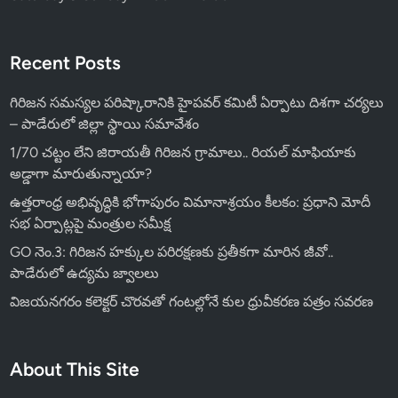
Recent Posts
గిరిజన సమస్యల పరిష్కారానికి హైపవర్ కమిటీ ఏర్పాటు దిశగా చర్యలు
– పాడేరులో జిల్లా స్థాయి సమావేశం
1/70 చట్టం లేని జిరాయతీ గిరిజన గ్రామాలు.. రియల్ మాఫియాకు
అడ్డాగా మారుతున్నాయా?
ఉత్తరాంధ్ర అభివృద్ధికి భోగాపురం విమానాశ్రయం కీలకం: ప్రధాని మోదీ
సభ ఏర్పాట్లపై మంత్రుల సమీక్ష
GO నెం.3: గిరిజన హక్కుల పరిరక్షణకు ప్రతీకగా మారిన జీవో..
పాడేరులో ఉద్యమ జ్వాలలు
విజయనగరం కలెక్టర్ చొరవతో గంటల్లోనే కుల ధ్రువీకరణ పత్రం సవరణ
About This Site