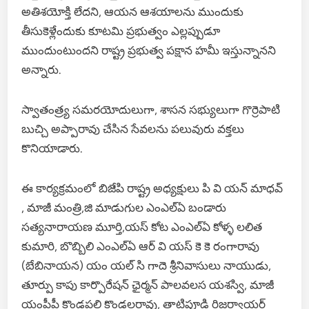
అతిశయోక్తి లేదని, ఆయన ఆశయాలను ముందుకు
తీసుకెళ్లేందుకు కూటమి ప్రభుత్వం ఎల్లప్పుడూ
ముందుంటుందని రాష్ట్ర ప్రభుత్వ పక్షాన హమీ ఇస్తున్నానని
అన్నారు.
స్వాతంత్ర్య సమరయోదులుగా, శాసన సభ్యులుగా గొర్రెపాటి
బుచ్చి అప్పారావు చేసిన సేవలను పలువురు వక్తలు
కొనియాడారు.
ఈ కార్యక్రమంలో బిజేపి రాష్ట్ర అధ్యక్షులు పి వి యన్ మాధవ్
, మాజీ మంత్రి,జి మాడుగుల ఎంఎల్ఏ బండారు
సత్యనారాయణ మూర్తి,యస్ కోట ఎంఎల్ఏ కోళ్ళ లలిత
కుమారి, బొబ్బిలి ఎంఎల్ఏ ఆర్ వి యస్ కె కె రంగారావు
(బేబినాయన) యం యల్ సి గాదె శ్రీనివాసులు నాయుడు,
తూర్పు కాపు కార్పొరేషన్ ఛైర్మన్ పాలవలస యశస్వి, మాజీ
యంపీపీ కొండపల్లి కొండలరావు, తాటిపూడి రిజర్వాయర్