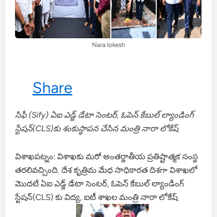
Nara lokesh
Share
సిఫీ (Sify) ఏఐ ఎడ్జ్ డేటా సెంటర్, ఓపెన్ కేబుల్ ల్యాండింగ్
స్టేషన్(CLS)కు శంకుస్థాపన చేసిన మంత్రి నారా లోకేష్
విశాఖపట్నం: విశాఖకు మరో అంతర్జాతీయ ప్రతిష్టాత్మక సంస్థ
తరలివచ్చింది. దేశ కృత్రిమ మేధ సాధికారత దిశగా విశాఖలో
మొదటి ఏఐ ఎడ్జ్ డేటా సెంటర్, ఓపెన్ కేబుల్ ల్యాండింగ్
స్టేషన్(CLS) కు విద్య, ఐటీ శాఖల మంత్రి నారా లోకేష్