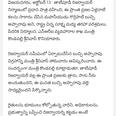
విజయనగరం, అక్టోబర్ 13 : తాటిపూడి రిజర్వాయర్
నిర్మాణంలో ప్రధాన పాత్ర వహించి, ఈ ప్రాంత ప్రజల ఏళ్లనాటి
కలను సాకారం చేసిన మహనీయుడు గొర్రిపాటి బుచ్చి
అప్పారావు అని, రాష్ట్ర చిన్న సూక్ష్మ మధ్య తరహా పరిశ్రమలు,
పేదరిక నిర్మూలన, ఎన్ఆర్ఐ వ్యవహారాల శాఖ మంత్రి
కొండపల్లి శ్రీనివాస్ కొనియాడారు.
రిజర్వాయర్ సమీపంలో ఏర్పాటుచేసిన బుచ్చి అప్పారావు
విగ్రహాన్ని మంత్రి శ్రీనివాస్ సోమవారం ఆవిష్కరించారు. ఈ
సందర్భంగా మంత్రి కొండపల్లి మాట్లాడుతూ, తాటిపూడి
రిజర్వాయర్ వల్ల ఈ ప్రాంత ప్రజలకు త్రాగు, సాగు నీరు
అందుతుందని, ఈ ఘనత బుచ్చి అప్పారావు వల్లె
సాధ్యమైందని పేర్కొన్నారు.
రైతులను భూములు కోల్పోతున్న వారిని, అధికారులను,
ప్రభుత్వాన్ని ఒప్పించి రిజర్వాయర్ని కట్టడం అంటే