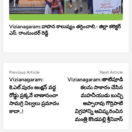
Vizianagaram:వాహన కాలుష్యం తగ్గించాలి,- జిల్లా కలెక్టర్
ఎస్. రాంసుందర్ రెడ్డి
Post
Previous
Nex
Previous Article
Next Article
article:
artic
Vizianagaram:
Vizianagaram:తాటిపూడి
navigation
కె.ఎల్.పురం జంక్షన్ వద్ద
కలను సాకారం చేసిన
రోడ్డు ప్రక్కనే బాణాసంచా
మహనీయుడు బుచ్చి
సామగ్రి నిల్వలు ప్రమాదం
అప్పారావు గొర్రిపాటి
కాదా..!
విగ్రహాన్ని ఆవిష్కరించిన
మంత్రి కొండపల్లి శ్రీనివాస్