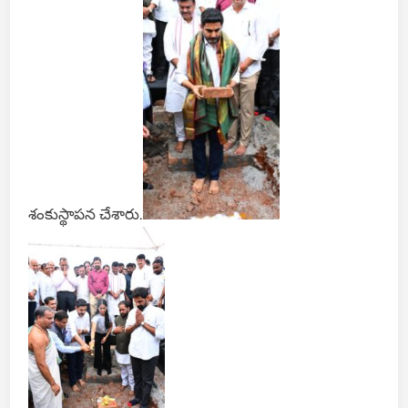
శంకుస్థాపన చేశారు.