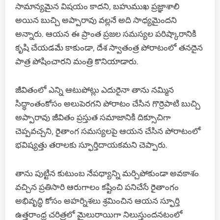
సామాన్యమైన విషయం కాదని, బహుముఖ ప్రజ్ఞాశాలి
అయిన బుచ్చి అప్పారావు వల్లనే అది సాధ్యమైందని
అన్నారు. ఆయన ఈ ప్రాంత ప్రజల సమస్యల పరిష్కారానికి
కృషి చేయడమే కాకుండా, దేశ స్వాతంత్ర పోరాటంలో తనదైన
పాత్ర పోషించారని మంత్రి కొనియాడారు.
జీవితంలో ఎన్ని ఆటుపోట్లు ఎదురైనా తాను నమ్మిన
సిద్ధాంతంకోసం అలుపెరగని పోరాటం చేసిన గొర్రెపాటి బుచ్చి
అప్పారావు జీవితం ప్రస్తుత సమాజానికి దిక్సూచిగా
చెప్పవచ్చని, రైతాంగ సమస్యలపై ఆయన చేసిన పోరాటంలో
భవిష్యత్తు తరాలకు స్ఫూర్తిదాయకమని చెప్పారు.
తాను పుట్టిన కుటుంబ నేపథ్యాన్ని మర్చిపోకుండా అవకాశం
వచ్చిన ప్రతిసారి ఆరుగాలం కష్టించి పనిచేసే రైతాంగం
అభివృద్ధి కోసం అహర్నిశలు శ్రమించిన ఆయన స్ఫూర్తి
ఉత్తరాంధ్ర చరిత్రలో మైలురాయిగా నిలుస్తుందనటంలో