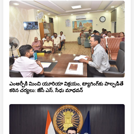
ఎంఆర్పీకి మించి యూరియా విక్రయం, ట్యాగింగ్‌కు పాల్పడితే
కఠిన చర్యలు: జేసీ ఎస్. సేధు మాధవన్