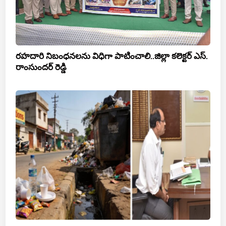
రహదారి నిబంధనలను విధిగా పాటించాలి..జిల్లా కలెక్టర్ ఎస్.
రాంసుందర్ రెడ్డి