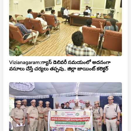
Vizianagaram:గ్యాస్ డెలివరీ సమయంలో అదనంగా
వసూలు చేస్తే చర్యలు తప్పవు.. జిల్లా జాయింట్ కలెక్టర్