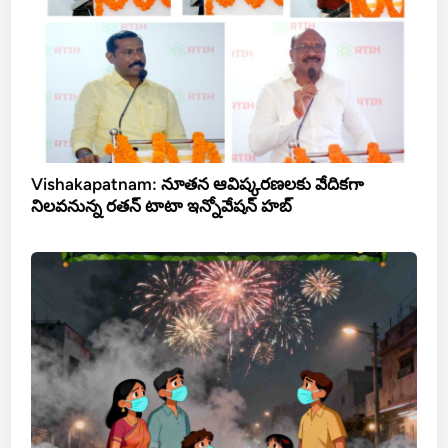
Vishakapatnam: నూత‌న ఆవిష్క‌ర‌ణ‌ల‌కు వేదిక‌గా
నిల‌వ‌నున్న ర‌త‌న్ టాటా ఇన్నోవేష‌న్ హ‌బ్