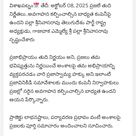
విశాఖపట్నం
తేదీ: అక్టోబర్ 08, 2025 ప్రజలే తుది
నిర్ణేతలు..అవగాహన కల్పించాల్సిన బాధ్యత కంపెనీపై
ఉందని పల్లా శ్రీనివాసరావు తెలుగుదేశం పార్టీ రాష్ట్ర
అధ్యక్షుడు, గాజువాక ఎమ్మెల్యే శ్రీ పల్లా శ్రీనివాసరావు
స్పష్టంచేశారు
ప్రజాభిప్రాయం తుది నిర్ణయం అని, ప్రజలు తమ
భవిష్యత్తును నిర్ణయించే అంశాలపై తమ అభిప్రాయాన్ని
వ్యక్తపరచడం వారి ప్రజాస్వామ్య హక్కు అని.ఇలాంటి
ప్రజావినికిడి సమావేశాలకు ముందు కంపెనీ నిర్వాహకులు
ప్రజల్లో సరైన అవగాహన కల్పించాల్సిన బాధ్యత ఉందని
ఆయన పేర్కొన్నారు.
ప్రాజెక్టు లాభనష్టాలు, పర్యావరణ ప్రభావం వంటి అంశాలపై
ప్రజలకు పూర్తి సమాచారం అందించాలని సూచించారు.