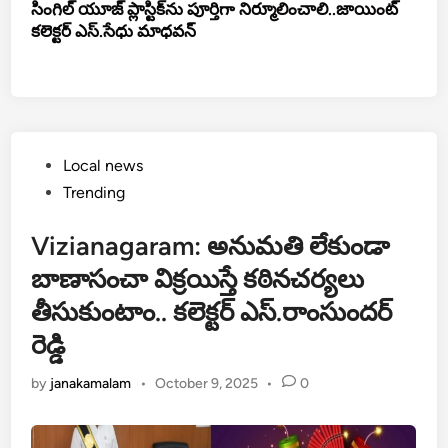
సింగిల్ యూజ్ ప్లాస్టిక్‌ను పూర్తిగా నిర్మూలించాలి..జాయింట్
క‌లెక్ట‌ర్ ఎస్‌.సేధు మాధ‌వ‌న్‌
Posted
Local news
in
Trending
Vizianagaram: అనుమతి లేకుండా
బాణాసంచా విక్రయిస్తే కఠినచర్యలు
తీసుకుంటాం.. కలెక్టర్ ఎస్.రాంసుందర్
రెడ్డి
by
janakamalam
•
October 9, 2025
•
0