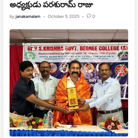
అధ్యక్షుడు పరశురామ్ రాజు
by
janakamalam
•
October 9, 2025
•
0