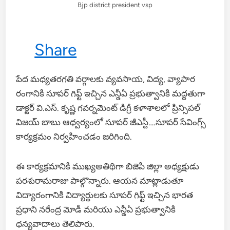
Bjp district president vsp
Share
పేద మధ్యతరగతి వర్గాలకు వ్యవసాయ, విద్య, వ్యాపార
రంగానికి సూపర్ గిఫ్ట్ ఇచ్చిన ఎన్డీఏ ప్రభుత్వానికి మద్దతుగా
డాక్టర్ వి.ఎస్. కృష్ణ గవర్నమెంట్ డిగ్రీ కళాశాలలో ప్రిన్సిపల్
విజయ్ బాబు ఆధ్వర్యంలో సూపర్ జీఎస్టీ….సూపర్ సేవింగ్స్
కార్యక్రమం నిర్వహించడం జరిగింది.
ఈ కార్యక్రమానికి ముఖ్యఅతిథిగా బిజెపి జిల్లా అధ్యక్షుడు
పరశురామరాజు పాల్గొన్నారు. ఆయన మాట్లాడుతూ
విద్యారంగానికి విద్యార్థులకు సూపర్ గిఫ్ట్ ఇచ్చిన భారత
ప్రధాని నరేంద్ర మోడీ మరియు ఎన్డీఏ ప్రభుత్వానికి
ధన్యవాదాలు తెలిపారు.