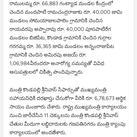
రాములమ్మ రూ. 66,883 గంట్యాడ మండల కేంద్రంలో
చెందిన మందపాటి రామచంద్రరాజుకు రూ. 40,000 జామి
మండలం సోమయాజులపాలెం గ్రామానికి చెందిన
రాయవరపు అప్పారావు రూ. 40,000 పూసపాటిరేగ
మండలం బిజిపేట, కొండాడ గ్రామానికి చెందిన గుర్రాల
గరగమ్మ రూ. 36,365 జామి మండలం అన్నంరాజుపేట
గ్రామానికి చెందిన అమిరపు అజయ్ రూ.
1,06,984వీరందరూ అనారోగ్య సమస్యతో వివిధ
ఆసుపత్రులలో చికిత్స పొందివున్నారు.
మంత్రి కొండపల్లి శ్రీనివాస్ సిఫార్సుతో ముఖ్యమంత్రి
సహాయనిధికి దరఖాస్తు చేసుకోగా వీరికి రూ. 6,78,673 ఆర్థిక
సాయం మంజూరు చేశారు. రాష్ట్ర ముఖ్యమంత్రి కార్యాలయం
నుంచి జారీచేసిన 11 చెక్కులను మంత్రి కొండపల్లి శ్రీనివాస్
చేతుల మీదుగా లబ్ధిదారులకు గజపతినగరం మంత్రి క్యాంపు
కార్యాలయంలో అందజేశారు.