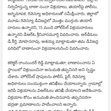
నిర్వ‌హిస్తున్న బాణా సంచా విక్ర‌యాలు, త‌యారీపై పోలీసు,
అగ్నిమాప‌క‌, రెవెన్యూ అధికారుల‌తో స‌మీక్షించారు. జిల్లాలో
మూడు రెవెన్యూ డివిజ‌న్ల‌లో మొత్తం ముగ్గురు త‌యారీ
దారులు ఉన్నార‌ని, 15 మంది హోల్‌సేల్ విక్ర‌య‌దారులు
ఉన్నార‌ని డిఆర్ఓ శ్రీ‌నివాస‌మూర్తి వివ‌రించారు. ఆర్‌డిఓలు
డి.కీర్తి, మోహ‌న‌రావు, ఆశ‌య్య మాట్లాడుతూ త‌మ డివిజ‌న్ల
ప‌రిధిలో బాణాసంచా విక్ర‌యాలగురించి వివ‌రించారు.
క‌లెక్ట‌ర్ రాంసుంద‌ర్ రెడ్డి మాట్లాడుతూ, బాణాసంచాను ఏ
స్థాయిలో విక్ర‌యించినా అనుమ‌తి త‌ప్ప‌నిస‌రి అని స్ప‌ష్టం
చేశారు. హోల్‌సేల్ షాపుల‌ను పోలీస్‌, ఫైర్‌, రెవెన్యూ
అధికారులు సంయుక్తంగా త‌నిఖీలు చేయాల‌న్నారు. గ్రామాల్లో
జ‌రిపే విక్ర‌యాల‌ను విఆర్ఓలు త‌నిఖీ చేయాల‌ని ఆదేశించారు.
విక్ర‌యాల కోసం అనుమ‌తి పొందిన‌వారు త‌ప్ప‌నిస‌రిగా
భ‌ద్ర‌తా ప్ర‌మాణాల‌ను పాటించాల‌ని అన్నారు.