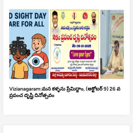
Vizianagaram:మన కళ్ళను ప్రేమిద్దాం, (అక్టోబర్ 9) 26 వ
ప్రపంచ దృష్టి దినోత్సవం