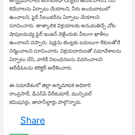
అగ్నిప్ర‌మాదాలు జ‌ర‌గ‌కుండా చ‌ర్య‌లు తీసుకోవాల‌ని, సిసి
కెమేరాల‌ను ఏర్పాటు చేయాల‌ని, నీరు అందుబాటులో
ఉంచాల‌ని, ఫైర్ సిలండ‌ర్‌ను ఏర్పాటు చేయాల‌ని
సూచించారు. తాత్కాలిక విక్ర‌యాల‌కు అనుమ‌తిచ్చే చోట
షాపుల‌మ‌ధ్య ఫైర్ ఇంజ‌న్ వెళ్లేందుకు వీలుగా ఖాళీలు
ఉంచాల‌ని చెప్పారు. షెడ్ల‌ను టెంట్ల‌కు బ‌దులుగా రేకుల‌తోనే
నిర్మించాల‌ని సూచించారు. విక్ర‌య‌దారుల‌తో స‌మావేశాల‌ను
ఏర్పాటు చేసి, వారికి నిబంధ‌న‌లను వివ‌రించాల‌ని
ఆర్‌డిఓల‌ను క‌లెక్ట‌ర్ ఆదేశించారు.
ఈ స‌మావేశంలో జిల్లా అగ్నిమాప‌క అధికారి
రాంప్ర‌సాద్‌, డిఎస్‌పి వీర్‌కుమార్‌, మున్సిప‌ల్
క‌మిష‌న‌ర్లు, తాహ‌సీల్దార్లు పాల్గొన్నారు.
Share