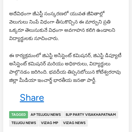
అదేవిధంగా జీఎస్టీ సంస్కరణలో యువత జీవితాల్లో
వెలుగులు నింపే విధంగా తీసుకొచ్చిన ఈ మార్పుని ప్రతి
ఒక్కరూ తెలుసుకునే విధంగా అవగాహన కలిగి ఉండాలని
విద్యార్థులకు సూచించారు.
ఈ కార్యక్రమంలో జిఎస్టి అసిస్టెంట్ కమిషనర్, జిఎస్టి డిప్యూటీ
అసిస్టెంట్ కమిషనర్ మరియు అధికారులు, విద్యార్థులు
పాల్గొనడం జరిగింది. భవదీయ తిప్పనబోయిన కోటేశ్వరరావు
జిల్లా మీడియా ఇంచార్జ్ భారతీయ జనతా పార్టీ.
Share
TAGGED
AP TELUGU NEWS
BJP PARTY VISAKHAPATNAM
TELUGU NEWS
VIZAG MP
VIZAG NEWS