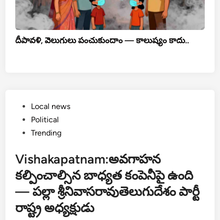
దీపావళి, వెలుగులు పంచుకుందాం — కాలుష్యం కాదు..
Posted
Local news
in
Political
Trending
Vishakapatnam:అవగాహన
కల్పించాల్సిన బాధ్యత కంపెనీపై ఉంది
— పల్లా శ్రీనివాసరావుతెలుగుదేశం పార్టీ
రాష్ట్ర అధ్యక్షుడు