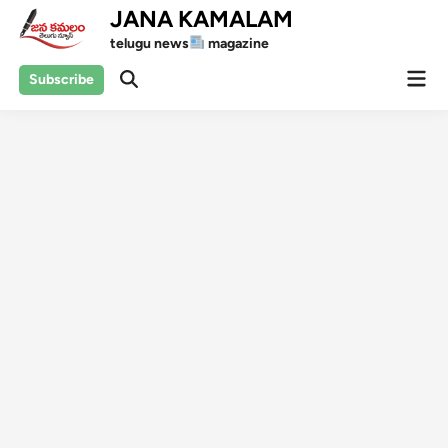
Skip
JANA KAMALAM
to
telugu news
magazine
content
Mai
Subscribe
Open
Men
Search