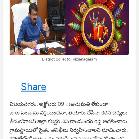
District collector vizianagaram
Share
విజ‌య‌న‌గ‌రం, అక్టోబ‌రు 09 ఃఅనుమ‌తి లేకుండా
బాణాసంచాను విక్ర‌యించినా, త‌యారు చేసినా క‌ఠిన చ‌ర్య‌లు
తీసుకోవాల‌ని జిల్లా క‌లెక్ట‌ర్ ఎస్‌.రాంసుంద‌ర్ రెడ్డి ఆదేశించారు.
గ్రామ‌స్థాయిలో సైతం తనిఖీలు నిర్వ‌హించాల‌ని సూచించారు.
క‌లెక్ట‌రేట్‌లో గురువారం నిర్వ‌హించిన స‌మావేశంలో జిల్లాలో