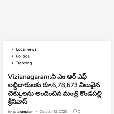
Posted
Local news
in
Political
Trending
Vizianagaram:సి ఎం ఆర్ ఎఫ్
లబ్ధిదారులకు రూ.6,78,673 విలువైన
చెక్కులను అందించిన మంత్రి కొండపల్లి
శ్రీనివాస్
by
janakamalam
•
October 12, 2025
•
0