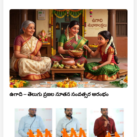
ఉగాది – తెలుగు ప్రజల నూతన సంవత్సర ఆరంభం