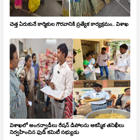
చెత్త ఏరుకునే కార్మికుల గౌరవానికి ప్రత్యేక కార్యక్రమం.. విశాఖ
విశాఖలో అంగన్వాడీలు రేషన్ డిపోలను ఆకస్మిక తనిఖీలు
నిర్వహించిన ఫుడ్ కమిటీ సభ్యుడు