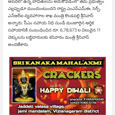
ఆపదలో ఉన్న బాధితులను అదుకోవడంలో తమ ప్రభుత్వం
ఎల్లప్పుడూ ముందుంటుందని రాష్ట్ర ఎంఎస్ఎమ్ఈ, సెర్ప్,
ఎన్ఆర్ఐ వ్యవహారాల శాఖ మంత్రి కొండపల్లి శ్రీనివాస్
అన్నారు. సీఎం సహాయ నిధి నుండి మంజూరైన ఆర్థిక
సహాయానికి సంబంధించిన రూ. 6,78,673 ల విలువైన 11
చెక్కులను లబ్ధిదారులకు శనివారం మంత్రి శ్రీనివాస్
అందజేశారు.