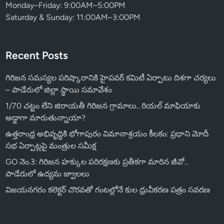
Monday–Friday: 9:00AM–5:00PM
Saturday & Sunday: 11:00AM–3:00PM
Recent Posts
గిరిజన సమస్యల పరిష్కారానికి హైపవర్ కమిటీ ఏర్పాటు దిశగా చర్యలు
– పాడేరులో జిల్లా స్థాయి సమావేశం
1/70 చట్టం లేని జిరాయతీ గిరిజన గ్రామాలు.. రియల్ మాఫియాకు
అడ్డాగా మారుతున్నాయా?
ఉత్తరాంధ్ర అభివృద్ధికి భోగాపురం విమానాశ్రయం కీలకం: ప్రధాని మోదీ
సభ ఏర్పాట్లపై మంత్రుల సమీక్ష
GO నెం.3: గిరిజన హక్కుల పరిరక్షణకు ప్రతీకగా మారిన జీవో..
పాడేరులో ఉద్యమ జ్వాలలు
విజయనగరం కలెక్టర్ చొరవతో గంటల్లోనే కుల ధ్రువీకరణ పత్రం సవరణ