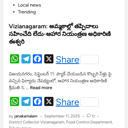
P
Local news
ధ్యా
o
Trending
హ్న
s
భో
t
Vizianagaram: అమ్మకాల్లో తప్పిదాలు
జ
e
న
సహించేది లేదు-ఆహార నియంత్రణ అధికారిణి
d
ప
ఈశ్వరి
i
థ
n
కా
W
T
F
X
Share
ల
h
el
a
పై
విజయనగరం, సెప్టెంబర్ 11: ప్యాక్ చేయబడిన కొబ్బరి నీళ్లు పై
రా
at
e
c
వచ్చిన ఫిర్యాదు నేపథ్యంలో, ఆహార నియంత్రణ అధికారిణి
ష్ట్ర
s
gr
e
V
శ్రీమతి S. …
Read more
ఫు
A
a
b
i
డ్
W
T
F
X
Share
z
క
p
m
o
h
i
el
a
మి
p
o
a
ష
by
janakamalam
•
September 11, 2025
•
0
•
at
e
c
k
n
న్
District Collector Vizianagaram
,
Food Control Department
,