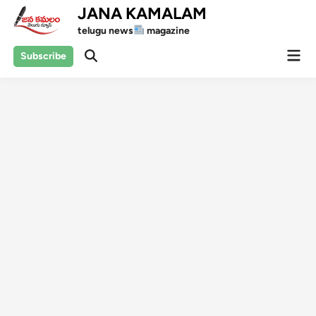
Skip
JANA KAMALAM
to
telugu news
magazine
content
Mai
Subscribe
Open
Men
Search