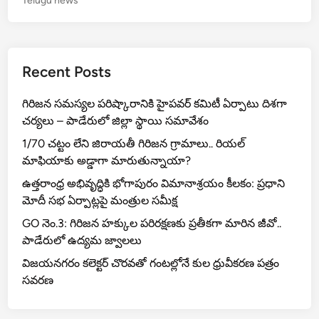
s
gr
e
Telugu news
a
స
A
g
a
b
భ్యు
a
ని
p
m
o
r
ఆ
p
o
Recent Posts
a
క
m
k
స్మి
గిరిజన సమస్యల పరిష్కారానికి హైపవర్ కమిటీ ఏర్పాటు దిశగా
:
క
చర్యలు – పాడేరులో జిల్లా స్థాయి సమావేశం
అ
త
మ్మ
ని
1/70 చట్టం లేని జిరాయతీ గిరిజన గ్రామాలు.. రియల్
కా
ఖీ
మాఫియాకు అడ్డాగా మారుతున్నాయా?
ల్లో
లు
ఉత్తరాంధ్ర అభివృద్ధికి భోగాపురం విమానాశ్రయం కీలకం: ప్రధాని
త
మోదీ సభ ఏర్పాట్లపై మంత్రుల సమీక్ష
ప్పి
GO నెం.3: గిరిజన హక్కుల పరిరక్షణకు ప్రతీకగా మారిన జీవో..
దా
పాడేరులో ఉద్యమ జ్వాలలు
లు
స
విజయనగరం కలెక్టర్ చొరవతో గంటల్లోనే కుల ధ్రువీకరణ పత్రం
హిం
సవరణ
చే
ది