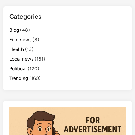
లే
దు
Categories
-
ఆ
Blog
(48)
హా
ర
Film news
(8)
ని
Health
(13)
యం
Local news
(131)
త్ర
ణ
Political
(120)
అ
Trending
(160)
ధి
కా
రి
ణి
ఈ
శ్వ
రి