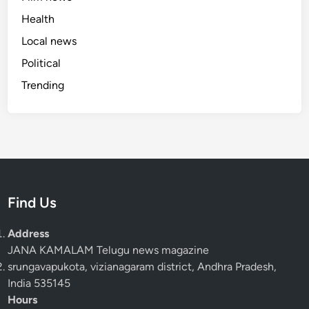
Health
Local news
Political
Trending
Find Us
Address
JANA KAMALAM Telugu news magazine
srungavapukota, vizianagaram district, Andhra Pradesh,
India 535145
Hours