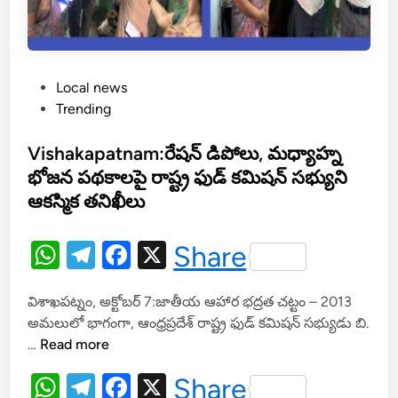
P
Local news
o
Trending
s
t
Vishakapatnam:రేషన్ డిపోలు, మధ్యాహ్న
e
భోజన పథకాలపై రాష్ట్ర ఫుడ్ కమిషన్ సభ్యుని
d
ఆకస్మిక తనిఖీలు
i
n
W
T
F
X
Share
h
el
a
విశాఖపట్నం, అక్టోబర్ 7:జాతీయ ఆహార భద్రత చట్టం – 2013
at
e
c
అమలులో భాగంగా, ఆంధ్రప్రదేశ్ రాష్ట్ర ఫుడ్ కమిషన్ సభ్యుడు బి.
s
gr
e
V
…
Read more
A
a
b
i
W
T
F
X
Share
s
p
m
o