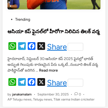
P
Trending
o
s
ఆసియా కప్ ఫైనల్‌లో హీరోగా నిలిచిన తిలక్ వర్మ
t
e
W
T
F
X
Share
d
h
el
a
i
హైదరాబాద్, సెప్టెంబర్ 30:ఆసియా కప్ 2025 ఫైనల్లో భారత్‌
at
e
c
n
అద్భుత గెలుపుకు కారణమైన పేరు ఒక్కటే…నంబూరి తిలక్ వర్మ.
s
gr
e
ఆ
పాకిస్థాన్‌తో జరిగిన …
Read more
A
a
b
సి
W
T
F
X
Share
యా
p
m
o
h
el
a
క
p
o
ప్
by
janakamalam
•
September 30, 2025
•
0
•
at
e
c
k
ఫై
AP Telugu news
,
Telugu news
,
Tilak varma Indian cricketer
s
gr
e
న