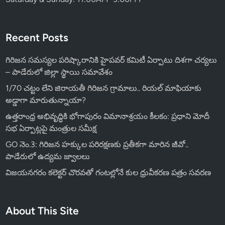
Recent Posts
గిరిజన సమస్యల పరిష్కారానికి హైపవర్ కమిటీ ఏర్పాటు దిశగా చర్యలు
– పాడేరులో జిల్లా స్థాయి సమావేశం
1/70 చట్టం లేని జిరాయతీ గిరిజన గ్రామాలు.. రియల్ మాఫియాకు
అడ్డాగా మారుతున్నాయా?
ఉత్తరాంధ్ర అభివృద్ధికి భోగాపురం విమానాశ్రయం కీలకం: ప్రధాని మోదీ
సభ ఏర్పాట్లపై మంత్రుల సమీక్ష
GO నెం.3: గిరిజన హక్కుల పరిరక్షణకు ప్రతీకగా మారిన జీవో..
పాడేరులో ఉద్యమ జ్వాలలు
విజయనగరం కలెక్టర్ చొరవతో గంటల్లోనే కుల ధ్రువీకరణ పత్రం సవరణ
About This Site