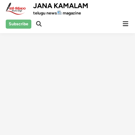
Skip
JANA KAMALAM
to
telugu news
magazine
content
Mai
Subscribe
Open
Men
Search