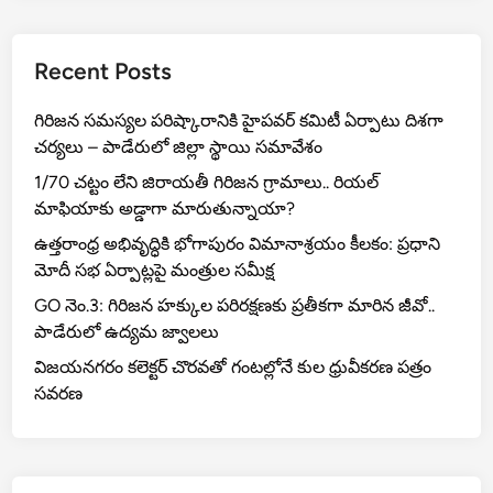
A
a
b
ల్‌
లో
p
m
o
హీ
Recent Posts
p
o
రో
k
గా
గిరిజన సమస్యల పరిష్కారానికి హైపవర్ కమిటీ ఏర్పాటు దిశగా
ని
చర్యలు – పాడేరులో జిల్లా స్థాయి సమావేశం
లి
1/70 చట్టం లేని జిరాయతీ గిరిజన గ్రామాలు.. రియల్
చి
మాఫియాకు అడ్డాగా మారుతున్నాయా?
న
ఉత్తరాంధ్ర అభివృద్ధికి భోగాపురం విమానాశ్రయం కీలకం: ప్రధాని
తి
మోదీ సభ ఏర్పాట్లపై మంత్రుల సమీక్ష
ల
క్
GO నెం.3: గిరిజన హక్కుల పరిరక్షణకు ప్రతీకగా మారిన జీవో..
వ
పాడేరులో ఉద్యమ జ్వాలలు
ర్మ
విజయనగరం కలెక్టర్ చొరవతో గంటల్లోనే కుల ధ్రువీకరణ పత్రం
సవరణ