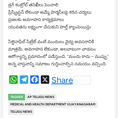
డ్రగ్ కంట్రోల్ తనిఖీలు పెంచాలి
ప్రిస్క్రిప్షన్ లేకుండా అమ్మే ఫార్మసీలపై కఠిన చర్యలు
ప్రజలకు అవగాహన కార్యక్రమాలు
యువతను లక్ష్యంగా చేసుకుని హెల్త్ క్యాంపెయిన్లు
సిల్డెనాఫిల్ సిట్రేట్ వంటి మందులు వైద్య అవసరానికి
మాత్రమే. అవగాహన లేకుండా, అలవాటుగా వాడటం
ఆరోగ్యాన్ని ప్రమాదంలో పడేస్తుంది. “మందు కాదు – ముప్పు”
అన్న వాస్తవాన్ని సమాజం గుర్తించాల్సిన సమయం వచ్చింది.
WhatsApp
Telegram
Facebook
X
Share
TAGGED
AP TELUGU NEWS
MEDICAL AND HEALTH DEPARTMENT VIJAYANAGARAM
TELUGU NEWS