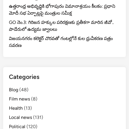
ఉత్తరాంధ్ర అభివృద్ధికి భోగాపురం విమానాశ్రయం కీలకం: ప్రధాని
మోదీ సభ ఏర్పాట్లపై మంత్రుల సమీక్ష
GO నెం.3: గిరిజన హక్కుల పరిరక్షణకు ప్రతీకగా మారిన జీవో..
పాడేరులో ఉద్యమ జ్వాలలు
విజయనగరం కలెక్టర్ చొరవతో గంటల్లోనే కుల ధ్రువీకరణ పత్రం
సవరణ
Categories
Blog
(48)
Film news
(8)
Health
(13)
Local news
(131)
Political
(120)