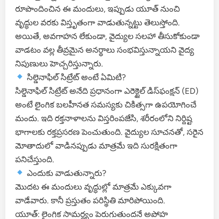
రూపొందించిన ఈ మందులు, ఇప్పుడు యూత్ నుంచి
వృద్ధుల వరకు విస్తృతంగా వాడుతున్నట్టు తెలుస్తోంది.
అయితే, అవగాహన లేకుండా, వైద్యుల సలహా తీసుకోకుండా
వాడటం వల్ల తీవ్రమైన అనర్థాలు సంభవిస్తున్నాయని వైద్య
నిపుణులు హెచ్చరిస్తున్నారు.
సిల్డెనాఫిల్ సిట్రేట్ అంటే ఏమిటి?
సిల్డెనాఫిల్ సిట్రేట్ అనేది ప్రధానంగా ఎరెక్టైల్ డిస్‌ఫంక్షన్ (ED)
అంటే లైంగిక బలహీనత సమస్యకు చికిత్సగా ఉపయోగించే
మందు. ఇది రక్తనాళాలను విస్తరింపజేసి, శరీరంలోని నిర్దిష్ట
భాగాలకు రక్తప్రసరణ పెంచుతుంది. వైద్యుల సూచనతో, సరైన
మోతాదులో వాడినప్పుడు మాత్రమే ఇది సురక్షితంగా
పనిచేస్తుంది.
ఎందుకు వాడుతున్నారు?
మొదట ఈ మందులు వృద్ధుల్లో మాత్రమే ఎక్కువగా
వాడేవారు. కానీ ప్రస్తుతం పరిస్థితి మారిపోయింది.
యూత్: లైంగిక సామర్థ్యం పెరుగుతుందనే అపోహ