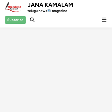
Skip
JANA KAMALAM
to
telugu news
magazine
content
Mai
Subscribe
Open
Men
Search