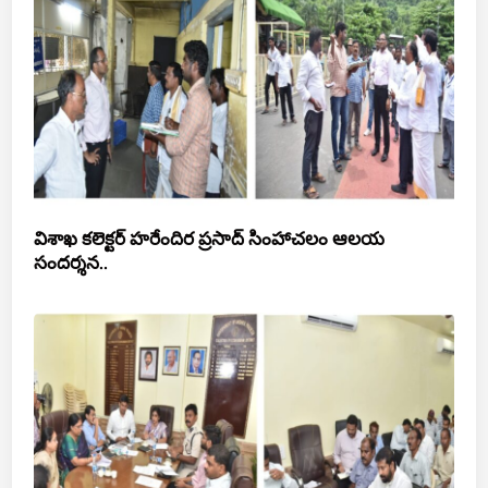
విశాఖ కలెక్టర్ హరేందిర ప్రసాద్ సింహాచలం ఆలయ
సందర్శన..