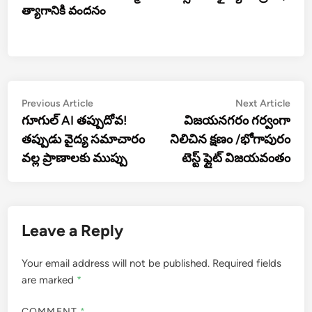
త్యాగానికి వందనం
Post
Previous
Nex
Previous Article
Next Article
article:
artic
గూగుల్‌ AI తప్పుదోవ!
విజయనగరం గర్వంగా
navigation
తప్పుడు వైద్య సమాచారం
నిలిచిన క్షణం /భోగాపురం
వల్ల ప్రాణాలకు ముప్పు
టెస్ట్ ఫ్లైట్ విజయవంతం
Leave a Reply
Your email address will not be published.
Required fields
are marked
*
COMMENT
*