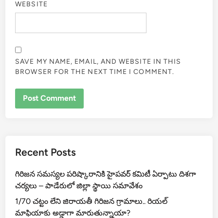
WEBSITE
SAVE MY NAME, EMAIL, AND WEBSITE IN THIS
BROWSER FOR THE NEXT TIME I COMMENT.
Recent Posts
గిరిజన సమస్యల పరిష్కారానికి హైపవర్ కమిటీ ఏర్పాటు దిశగా
చర్యలు – పాడేరులో జిల్లా స్థాయి సమావేశం
1/70 చట్టం లేని జిరాయతీ గిరిజన గ్రామాలు.. రియల్
మాఫియాకు అడ్డాగా మారుతున్నాయా?