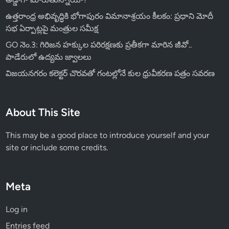
ఉత్తరాంధ్ర అభివృద్ధికి భోగాపురం విమానాశ్రయం కీలకం: ప్రధాని మోదీ
సభ ఏర్పాట్లపై మంత్రుల సమీక్ష
GO నెం.3: గిరిజన హక్కుల పరిరక్షణకు ప్రతీకగా మారిన జీవో..
పాడేరులో ఉద్యమ జ్వాలలు
విజయనగరం కలెక్టర్ చొరవతో గంటల్లోనే కుల ధ్రువీకరణ పత్రం సవరణ
About This Site
This may be a good place to introduce yourself and your
site or include some credits.
Meta
Log in
Entries feed