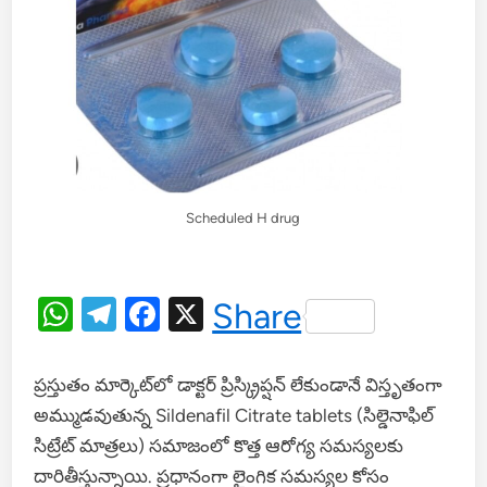
Scheduled H drug
WhatsApp
Telegram
Facebook
X
Share
ప్రస్తుతం మార్కెట్‌లో డాక్టర్ ప్రిస్క్రిప్షన్ లేకుండానే విస్తృతంగా
అమ్ముడవుతున్న Sildenafil Citrate tablets (సిల్డెనాఫిల్
సిట్రేట్ మాత్రలు) సమాజంలో కొత్త ఆరోగ్య సమస్యలకు
దారితీస్తున్నాయి. ప్రధానంగా లైంగిక సమస్యల కోసం