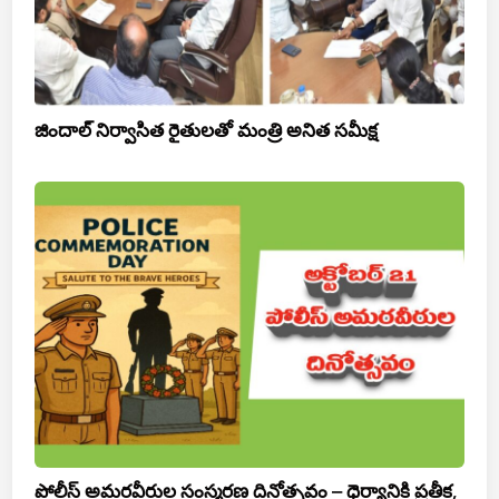
జిందాల్ నిర్వాసిత రైతులతో మంత్రి అనిత సమీక్ష
పోలీస్ అమరవీరుల సంస్మరణ దినోత్సవం – ధైర్యానికి ప్రతీక,