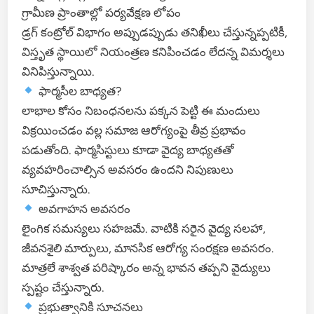
గ్రామీణ ప్రాంతాల్లో పర్యవేక్షణ లోపం
డ్రగ్ కంట్రోల్ విభాగం అప్పుడప్పుడు తనిఖీలు చేస్తున్నప్పటికీ,
విస్తృత స్థాయిలో నియంత్రణ కనిపించడం లేదన్న విమర్శలు
వినిపిస్తున్నాయి.
ఫార్మసీల బాధ్యత?
లాభాల కోసం నిబంధనలను పక్కన పెట్టి ఈ మందులు
విక్రయించడం వల్ల సమాజ ఆరోగ్యంపై తీవ్ర ప్రభావం
పడుతోంది. ఫార్మసిస్టులు కూడా వైద్య బాధ్యతతో
వ్యవహరించాల్సిన అవసరం ఉందని నిపుణులు
సూచిస్తున్నారు.
అవగాహన అవసరం
లైంగిక సమస్యలు సహజమే. వాటికి సరైన వైద్య సలహా,
జీవనశైలి మార్పులు, మానసిక ఆరోగ్య సంరక్షణ అవసరం.
మాత్రలే శాశ్వత పరిష్కారం అన్న భావన తప్పని వైద్యులు
స్పష్టం చేస్తున్నారు.
ప్రభుత్వానికి సూచనలు