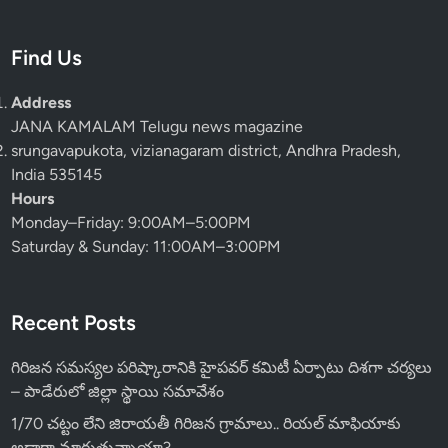
Find Us
Address
JANA KAMALAM Telugu news magazine
srungavapukota, vizianagaram district, Andhra Pradesh,
India 535145
Hours
Monday–Friday: 9:00AM–5:00PM
Saturday & Sunday: 11:00AM–3:00PM
Recent Posts
గిరిజన సమస్యల పరిష్కారానికి హైపవర్ కమిటీ ఏర్పాటు దిశగా చర్యలు
– పాడేరులో జిల్లా స్థాయి సమావేశం
1/70 చట్టం లేని జిరాయతీ గిరిజన గ్రామాలు.. రియల్ మాఫియాకు
అడ్డాగా మారుతున్నాయా?