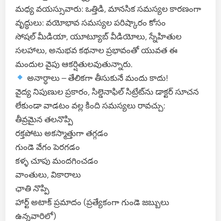
మధ్య వయస్సువారు: ఒత్తిడి, మానసిక సమస్యల కారణంగా
వృద్ధులు: వయోభావ సమస్యల పరిష్కారం కోసం
సోషల్ మీడియా, యూట్యూబ్ వీడియోలు, స్నేహితుల
సలహాలు, అనుభవ కథనాల ప్రభావంతో యువత ఈ
మందుల వైపు ఆకర్షితులవుతున్నారు.
అనార్ధాలు – తేలికగా తీసుకునే మందు కాదు!
వైద్య నిపుణుల ప్రకారం, సిల్డెనాఫిల్ సిట్రేట్‌ను డాక్టర్ సూచన
లేకుండా వాడటం వల్ల కింది సమస్యలు రావచ్చు:
తీవ్రమైన తలనొప్పి
రక్తపోటు అకస్మాత్తుగా తగ్గడం
గుండె వేగం పెరగడం
కళ్ళ చూపు మందగించడం
వాంతులు, వికారాలు
ఛాతి నొప్పి
హార్ట్ అటాక్ ప్రమాదం (ప్రత్యేకంగా గుండె జబ్బులు
ఉన్నవారిలో)