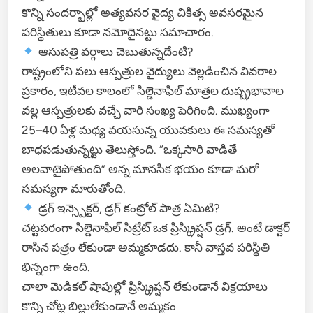
కొన్ని సందర్భాల్లో అత్యవసర వైద్య చికిత్స అవసరమైన
పరిస్థితులు కూడా నమోదైనట్టు సమాచారం.
ఆసుపత్రి వర్గాలు చెబుతున్నదేంటి?
రాష్ట్రంలోని పలు ఆస్పత్రుల వైద్యులు వెల్లడించిన వివరాల
ప్రకారం, ఇటీవల కాలంలో సిల్డెనాఫిల్ మాత్రల దుష్ప్రభావాల
వల్ల ఆస్పత్రులకు వచ్చే వారి సంఖ్య పెరిగింది. ముఖ్యంగా
25–40 ఏళ్ల మధ్య వయసున్న యువకులు ఈ సమస్యతో
బాధపడుతున్నట్టు తెలుస్తోంది. “ఒక్కసారి వాడితే
అలవాటైపోతుంది” అన్న మానసిక భయం కూడా మరో
సమస్యగా మారుతోంది.
డ్రగ్ ఇన్స్పెక్టర్, డ్రగ్ కంట్రోల్ పాత్ర ఏమిటి?
చట్టపరంగా సిల్డెనాఫిల్ సిట్రేట్ ఒక ప్రిస్క్రిప్షన్ డ్రగ్. అంటే డాక్టర్
రాసిన పత్రం లేకుండా అమ్మకూడదు. కానీ వాస్తవ పరిస్థితి
భిన్నంగా ఉంది.
చాలా మెడికల్ షాపుల్లో ప్రిస్క్రిప్షన్ లేకుండానే విక్రయాలు
కొన్ని చోట్ల బిల్లులేకుండానే అమ్మకం