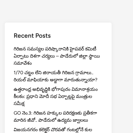
Recent Posts
గిరిజన సమస్యల పరిష్కారానికి హైపవర్ కమిటీ
ఏర్పాటు దిశగా చర్యలు – పాడేరులో జిల్లా స్థాయి
సమావేశం
1/70 చట్టం లేని జిరాయతీ గిరిజన గ్రామాలు..
రియల్ మాఫియాకు అడ్డాగా మారుతున్నాయా?
ఉత్తరాంధ్ర అభివృద్ధికి భోగాపురం విమానాశ్రయం
కీలకం: ప్రధాని మోదీ సభ ఏర్పాట్లపై మంత్రుల
సమీక్ష
GO నెం.3: గిరిజన హక్కుల పరిరక్షణకు ప్రతీకగా
మారిన జీవో.. పాడేరులో ఉద్యమ జ్వాలలు
విజయనగరం కలెక్టర్ చొరవతో గంటల్లోనే కుల