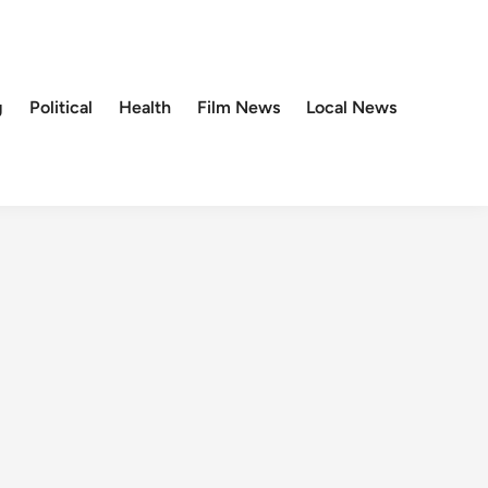
g
Political
Health
Film News
Local News