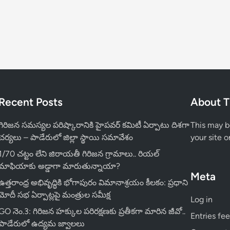
Recent Posts
About T
గిరిజన సమస్యల పరిష్కారానికి హైపవర్ కమిటీ ఏర్పాటు దిశగా
This may b
చర్యలు – పాడేరులో జిల్లా స్థాయి సమావేశం
your site o
1/70 చట్టం లేని జిరాయతీ గిరిజన గ్రామాలు.. రియల్
మాఫియాకు అడ్డాగా మారుతున్నాయా?
Meta
ఉత్తరాంధ్ర అభివృద్ధికి భోగాపురం విమానాశ్రయం కీలకం: ప్రధాని
మోదీ సభ ఏర్పాట్లపై మంత్రుల సమీక్ష
Log in
GO నెం.3: గిరిజన హక్కుల పరిరక్షణకు ప్రతీకగా మారిన జీవో..
Entries fe
పాడేరులో ఉద్యమ జ్వాలలు